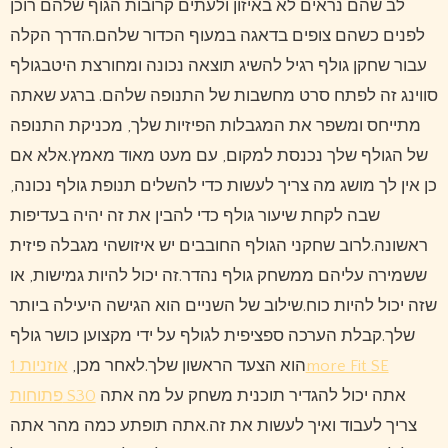
לב שהם נראים לא באיזון ולעתים קרובות הגוף שלהם רוכן
לפנים כשהם צופים בדאגה במעוף הכדור שלהם.הדרך הקלה
עבור שחקן גולף רגיל להשיג תוצאה נכונה ומחורצת היטבגולף
סווינג זה לפתח סרט מחשבות של התנופה שלהם. ברגע שאתה
מתייחס ומשפר את המגבלות הפיזיות שלך, מכניקת התנופה
של הגולף שלך נכנסת למקום, עם מעט מאוד מאמץ.אלא אם
כן אין לך מושג מה צריך לעשות כדי להשלים תנופת גולף נכונה,
שבה לקחת שיעור גולף כדי להבין את זה יהיה בעדיפות
ראשונה.לרוב שחקני הגולף החובבים יש איזושהי מגבלה פיזית
ששמירה עליהם ממשחק גולף נהדר.זה יכול להיות גמישות, או
שזה יכול להיות כוח.שילוב של השניים הוא הגישה היעילה ביותר
שלך.קבלת הערכה ספציפית לגולף על ידי מקצוען כושר גולף
הוא הצעד הראשון שלך.לאחר מכן,
אוזניות 1more Fit SE
אתה יכול להגדיר תוכנית משחק על מה אתה
פתוחות S30
צריך לעבוד ואיך לעשות את זה.אתה תופתע כמה מהר אתה