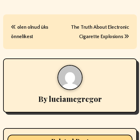
P
olen olnud üks
The Truth About Electronic
o
õnnelikest
Cigarette Explosions
s
t
n
a
v
By
luciamcgregor
i
g
a