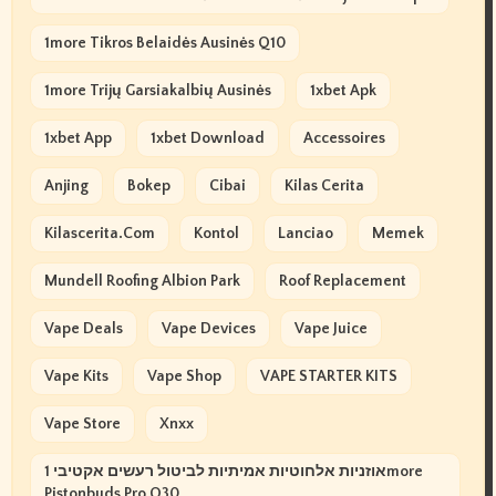
1more Tikros Belaidės Ausinės Q10
1more Trijų Garsiakalbių Ausinės
1xbet Apk
1xbet App
1xbet Download
Accessoires
Anjing
Bokep
Cibai
Kilas Cerita
Kilascerita.com
Kontol
Lanciao
Memek
Mundell Roofing Albion Park
Roof Replacement
Vape Deals
Vape Devices
Vape Juice
Vape Kits
Vape Shop
VAPE STARTER KITS
Vape Store
Xnxx
אוזניות אלחוטיות אמיתיות לביטול רעשים אקטיבי 1more
Pistonbuds Pro Q30