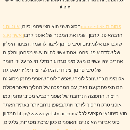
#
, #
1more Sonoflow אוזניות
אוזניות פתוחות 1more Fit Se דגם S31
,
#
חוטי
הסוג השני הוא חצי פחמן.כיום,
אוזניות 1more Fit SE פתוחות
S30
ן אשר
הרבהאופני קרבון יישמו את המבנה של אופני קרבו
שולבו עם אלומיניום וסיבי פחמן לייצור.לדוגמה, הצינור העליון
של שלדת אופני פחמן אחת עשוי להיות עשוי מפחמן וחלקים
אחרים יהיו עשויים מאלומיניום.זרוע המזלג תיוצר על ידי חומר
של סיבי פחמן וצינורות המזלג ייוצרו על ידי סגסוגת
אלומיניום.כך שנוכל לומר שאפשר לומר שאופני פחמן מסוג זה
הם חצי פחמן.עם זאת, עם המהפכה של תהליך הייצור ויכולת
הייצור, התפוצה הנרחבת של אופני הכביש מסיבי פחמן כמו
אופני טרק תהפוך ליותר ויותר.באופן נרחב יותר בעתיד.האתר
המקוון http://www.cyclistman.com/ הוא סיטונאי מקצועי לכל
סוגי אביזרי האופניים והאופניים כגון ערכת מסגרות, גלגלים,