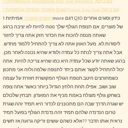
אוזניות 1more Pistonbuds Pro True Wireless עם ביטול
רעשים אקטיבי
אוזניות אלחוטיות 1more Evo True עם ביטול
רעשים אקטיבי
אמיתיות 1more דגם Q10 כידון וסוגים אחרים
של מוצרים. אם תנופת הגולף שלך נוטה להיות לא יציבה ברגע
שאתה מנסה להכות את הכדור חזק אתה צריך לחזור
ליסודות.לא, מעל האוזן אתה לא צריך להתחיל ללמוד מחדש,
אבל אתה צריך לנתח כל עמדה ולוודא שהיא נכונה.לאחר מכן,
ברגע שאתה יודע שכל עמדה היא כמו שהיא צריכה להיות, אתה
יכול להתחיל לקשר אותם ביחד לתנופה שלמה.ולזה אני מתכוון
כשמחורצים היטב.תנופת הגולף המקושרת חוזרת על עצמה
שוב ושוב, אפילו תחת הלחץ הגדול ביותר.כאשר אתה צופה
בשחקן גולף מוצלח באמת מניף את המועדון, תבחין שלכולם
יש שגרה.הדרך שבה הם מתכוננים לכדור היא תמיד זהה.שגרת
טרום הנדנדה שלהם תמיד זהה.נדנדת הגולף בפועל תמיד
נראית אותו הדבר ??אלא כשהם עושים זריקה גרועה.אז תשים