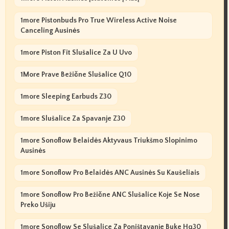
1more Pistonbuds Pro True Wireless Active Noise
Canceling Ausinės
1more Piston Fit Slušalice Za U Uvo
1More Prave Bežične Slušalice Q10
1more Sleeping Earbuds Z30
1more Slušalice Za Spavanje Z30
1more Sonoflow Belaidės Aktyvaus Triukšmo Slopinimo
Ausinės
1more Sonoflow Pro Belaidės ANC Ausinės Su Kaušeliais
1more Sonoflow Pro Bežične ANC Slušalice Koje Se Nose
Preko Ušiju
1more Sonoflow Se Slušalice Za Poništavanje Buke Hq30