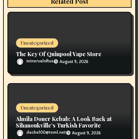
Related Post
t
i
o
Uncategorized
n
The Key Of Quinpool Vape Store
minervaloftus
August 9, 2026
Uncategorized
Almila Doner Kebab: A Look Back at
Sihanoukville’s Turkish Favorite
dachel00@teml.net
August 9, 2026