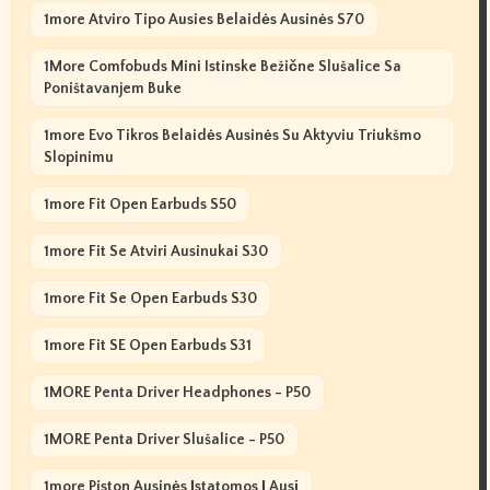
1more Atviro Tipo Ausies Belaidės Ausinės S70
1More Comfobuds Mini Istinske Bežične Slušalice Sa
Poništavanjem Buke
1more Evo Tikros Belaidės Ausinės Su Aktyviu Triukšmo
Slopinimu
1more Fit Open Earbuds S50
1more Fit Se Atviri Ausinukai S30
1more Fit Se Open Earbuds S30
1more Fit SE Open Earbuds S31
1MORE Penta Driver Headphones - P50
1MORE Penta Driver Slušalice - P50
1more Piston Ausinės Įstatomos Į Ausį