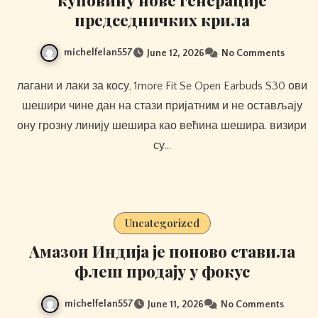
председничких крила
michelfelan557
June 12, 2026
No Comments
лагани и лаки за косу, 1more Fit Se Open Earbuds S30 ови
шешири чине дан на стази пријатним и не остављају
ону грозну линију шешира као већина шешира. визири
су…
Uncategorized
Амазон Индија је поново ставила
флеш продају у фокус
michelfelan557
June 11, 2026
No Comments