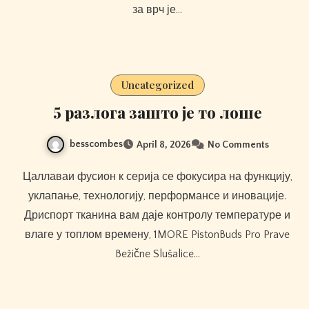
за врч је…
Uncategorized
5 разлога зашто је то лоше
besscombes
April 8, 2026
No Comments
Цаллаваи фусион к серија се фокусира на функцију,
уклапање, технологију, перформансе и иновације.
Дриспорт тканина вам даје контролу температуре и
влаге у топлом времену, 1MORE PistonBuds Pro Prave
Bežične Slušalice…