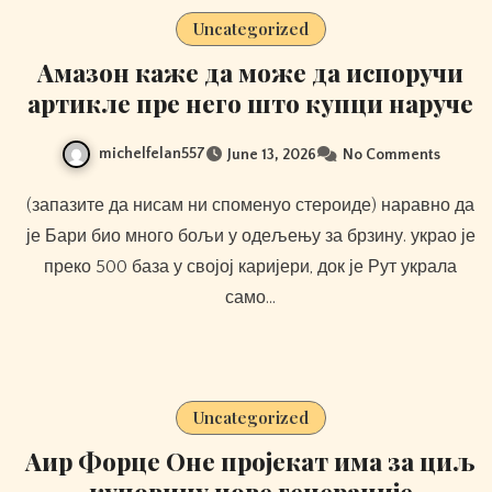
Uncategorized
Амазон каже да може да испоручи
артикле пре него што купци наруче
michelfelan557
June 13, 2026
No Comments
(запазите да нисам ни споменуо стероиде) наравно да
је Бари био много бољи у одељењу за брзину. украо је
преко 500 база у својој каријери, док је Рут украла
само…
Uncategorized
Аир Форце Оне пројекат има за циљ
куповину нове генерације