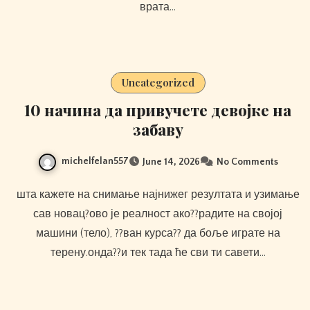
врата…
Uncategorized
10 начина да привучете девојке на
забаву
michelfelan557
June 14, 2026
No Comments
шта кажете на снимање најнижег резултата и узимање
сав новац?ово је реалност ако??радите на својој
машини (тело), ​​??ван курса?? да боље играте на
терену.онда??и тек тада ће сви ти савети…