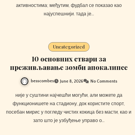
активностима; међутим, фудбал се показао као
најуспешнији. тада је…
Uncategorized
10 основних ствари за
преживљавање зомби апокалипсе
besscombes
June 8, 2026
No Comments
није у суштини најчешћи могући, али можете да
функционишете на стадиону, док користите спорт,
посебан мирис у погледу чистих кокица без масти, као и
зато што је узбуђење управо о…