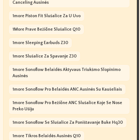
Canceling Ausinės
1more Piston Fit Slušalice Za U Uvo
1More Prave Bežične Slušalice Q10
1more Sleeping Earbuds Z30
1more Slušalice Za Spavanje Z30
1more Sonoflow Belaidės Aktyvaus Triukšmo Slopinimo
Ausinės
1more Sonoflow Pro Belaidės ANC Ausinės Su Kaušeliais
1more Sonoflow Pro Bežične ANC Slušalice Koje Se Nose
Preko Ušiju
1more Sonoflow Se Slušalice Za Poništavanje Buke Hq30
1more Tikros Belaidės Ausinės Q10