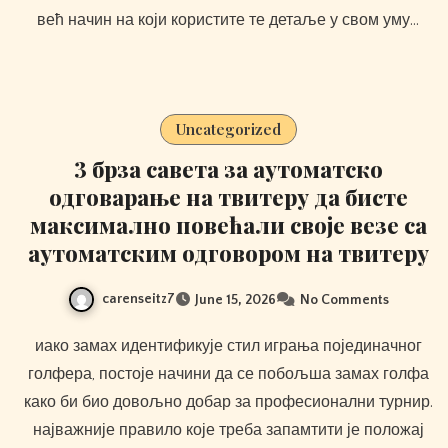
већ начин на који користите те детаље у свом уму…
Uncategorized
3 брза савета за аутоматско
одговарање на твитеру да бисте
максимално повећали своје везе са
аутоматским одговором на твитеру
carenseitz7
June 15, 2026
No Comments
иако замах идентификује стил играња појединачног
голфера, постоје начини да се побољша замах голфа
како би био довољно добар за професионални турнир.
најважније правило које треба запамтити је положај