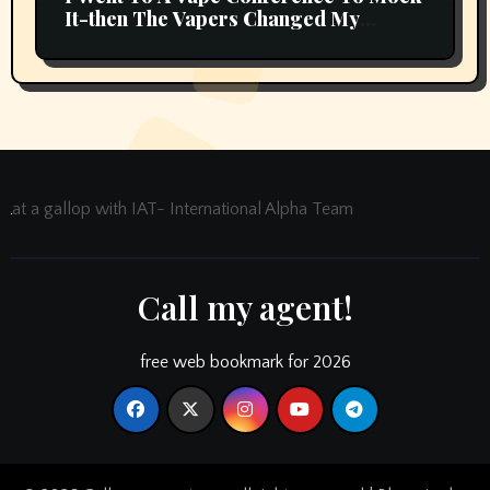
It-then The Vapers Changed My
Thoughts
at a gallop with IAT- International Alpha Team
Call my agent!
free web bookmark for 2026