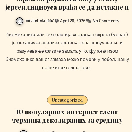
јерсеилициоуса враћа се да истакне н
michelfelan557
April 28, 2026
No Comments
биомеханика или технологија хватања покрета (моцап)
је механичка анализа кретања тела. проучавање и
разумевање физике замаха у голфу анализом
биомеханике вашег замаха може помоћи у побољшању
ваше игре голфа. ово…
Uncategorized
10 популарних интернет сленг
термина декодираних за средину