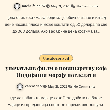
michelfelan557
May 21, 2026
No Comments
цена ових костима за рецитал је обично изнад и изнад
цене часова плеса и може коштати од 50 долара па све
до 300 долара. Ако вас брине цена костима за…
Uncategorized
упечатљив филм о новинарству које
Индијанци морају погледати
carenseitz7
May 21, 2026
No Comments
где да набавите мајице лако ћете добити најбоље
мајице из продавница спортске опреме. ове кошуље