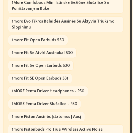
1More Comfobuds Mini Istinske Bežične Slušalice Sa
Poništavanjem Buke
1more Evo Tikros Belaidės Ausinės Su Aktyviu Triukšmo
Slopinimu
1more Fit Open Earbuds S50
1more Fit Se Atviri Ausinukai S30
1more Fit Se Open Earbuds S30
1more Fit SE Open Earbuds S31
1MORE Penta Driver Headphones - P50
1MORE Penta Driver Slušalice - P50
1more Piston Ausinės Įstatomos Į Ausį
1more Pistonbuds Pro True Wireless Active Noise