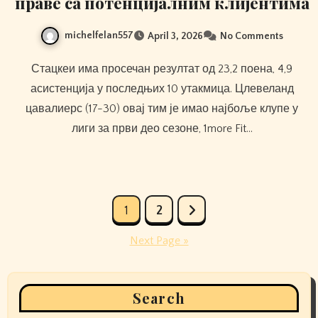
праве са потенцијалним клијентима
michelfelan557
April 3, 2026
No Comments
Стацкеи има просечан резултат од 23,2 поена, 4,9
асистенција у последњих 10 утакмица. Цлевеланд
цавалиерс (17-30) овај тим је имао најбоље клупе у
лиги за први део сезоне, 1more Fit…
Posts
1
2
pagination
Next Page »
Search