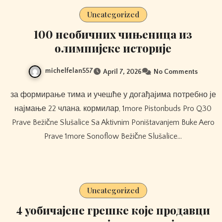
Uncategorized
100 необичних чињеница из
олимпијске историје
michelfelan557
April 7, 2026
No Comments
за формирање тима и учешће у догађајима потребно је
најмање 22 члана. кормилар, 1more Pistonbuds Pro Q30
Prave Bežične Slušalice Sa Aktivnim Poništavanjem Buke Aero
Prave 1more Sonoflow Bežične Slušalice…
Uncategorized
4 уобичајене грешке које продавци