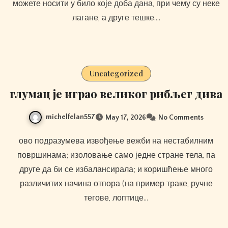
можете носити у било које доба дана, при чему су неке
лагане, а друге тешке.…
Uncategorized
глумац је играо великог рибљег дива
michelfelan557
May 17, 2026
No Comments
ово подразумева извођење вежби на нестабилним
површинама; изоловање само једне стране тела, па
друге да би се избалансирала; и коришћење много
различитих начина отпора (на пример траке, ручне
тегове, лоптице…