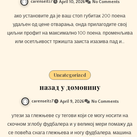
carenseitz7
April 10, 2026
No Comments
ако установите да је ваш стоп губитак 200 поена
удаљен од цене отварања, онда прилагодите свој
циљни профит на максимално 100 поена. променљива
или осетљивост тржишта заиста изазива пад и…
Uncategorized
назад у домовину
carenseitz7
April 9, 2026
No Comments
утези за глежњеве су тегови који се могу носити на
скочном зглобу фудбалера и у великој мери помажу да
се повећа снага глежњева и ногу фудбалера. машина