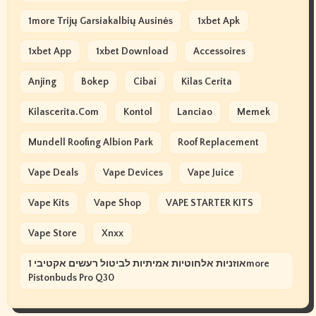
1more Trijų Garsiakalbių Ausinės
1xbet Apk
1xbet App
1xbet Download
Accessoires
Anjing
Bokep
Cibai
Kilas Cerita
Kilascerita.com
Kontol
Lanciao
Memek
Mundell Roofing Albion Park
Roof Replacement
Vape Deals
Vape Devices
Vape Juice
Vape Kits
Vape Shop
VAPE STARTER KITS
Vape Store
Xnxx
אוזניות אלחוטיות אמיתיות לביטול רעשים אקטיבי 1more
Pistonbuds Pro Q30