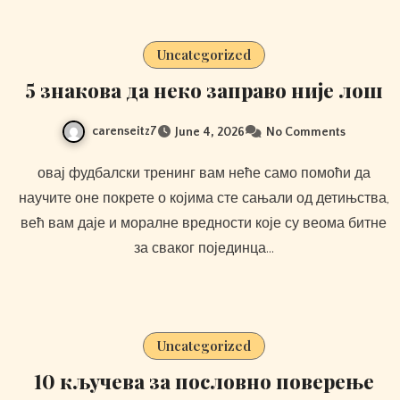
Uncategorized
5 знакова да неко заправо није лош
carenseitz7
June 4, 2026
No Comments
овај фудбалски тренинг вам неће само помоћи да
научите оне покрете о којима сте сањали од детињства,
већ вам даје и моралне вредности које су веома битне
за сваког појединца…
Uncategorized
10 кључева за пословно поверење