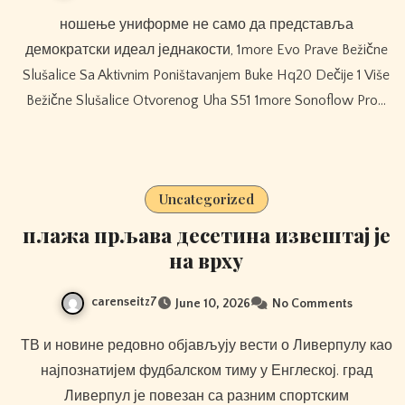
ношење униформе не само да представља
демократски идеал једнакости, 1more Evo Prave Bežične
Slušalice Sa Aktivnim Poništavanjem Buke Hq20 Dečije 1 Više
Bežične Slušalice Otvorenog Uha S51 1more Sonoflow Pro…
Uncategorized
плажа прљава десетина извештај је
на врху
carenseitz7
June 10, 2026
No Comments
ТВ и новине редовно објављују вести о Ливерпулу као
најпознатијем фудбалском тиму у Енглеској. град
Ливерпул је повезан са разним спортским