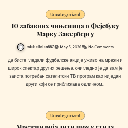
Uncategorized
10 забавних чињеница о Фејсбуку
Марку Закербергу
michelfelan557
May 5, 2026
No Comments
да бисте гледали фудбалске акције уживо на мрежи и
широк спектар других решења, очигледно је да вам је
заиста потребан сателитски ТВ програм као ниједан
други који се приближава одличном…
Uncategorized
Мрежни ријалити шоу у стилу