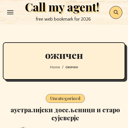
Call my agent!
Skip
to
free web bookmark for 2026
content
ожичен
Home
ожичен
Uncategorized
аустралијски досељеници и старо
сујеверје