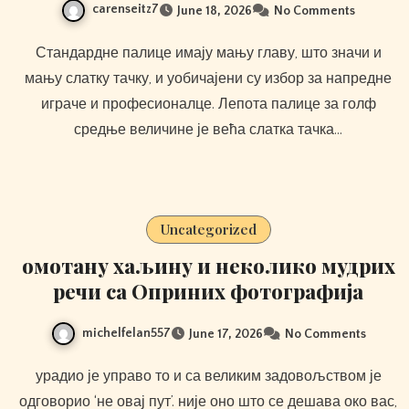
carenseitz7
June 18, 2026
No Comments
Стандардне палице имају мању главу, што значи и
мању слатку тачку, и уобичајени су избор за напредне
играче и професионалце. Лепота палице за голф
средње величине је већа слатка тачка…
Uncategorized
омотану хаљину и неколико мудрих
речи са Оприних фотографија
michelfelan557
June 17, 2026
No Comments
урадио је управо то и са великим задовољством је
одговорио ‘не овај пут’. није оно што се дешава око вас,