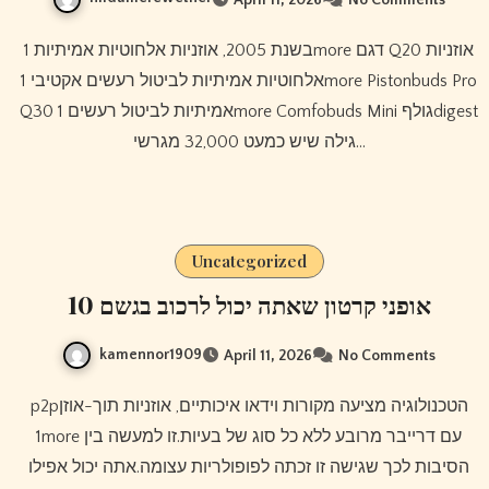
בשנת 2005, אוזניות אלחוטיות אמיתיות 1more דגם Q20 אוזניות
אלחוטיות אמיתיות לביטול רעשים אקטיבי 1more Pistonbuds Pro
Q30 אמיתיות לביטול רעשים 1more Comfobuds Mini גולףdigest
גילה שיש כמעט 32,000 מגרשי…
Uncategorized
10 אופני קרטון שאתה יכול לרכוב בגשם
kamennor1909
April 11, 2026
No Comments
p2pהטכנולוגיה מציעה מקורות וידאו איכותיים, אוזניות תוך-אוזן
1more עם דרייבר מרובע ללא כל סוג של בעיות.זו למעשה בין
הסיבות לכך שגישה זו זכתה לפופולריות עצומה.אתה יכול אפילו