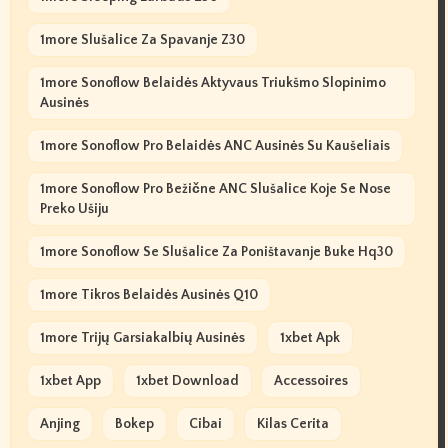
1more Slušalice Za Spavanje Z30
1more Sonoflow Belaidės Aktyvaus Triukšmo Slopinimo
Ausinės
1more Sonoflow Pro Belaidės ANC Ausinės Su Kaušeliais
1more Sonoflow Pro Bežične ANC Slušalice Koje Se Nose
Preko Ušiju
1more Sonoflow Se Slušalice Za Poništavanje Buke Hq30
1more Tikros Belaidės Ausinės Q10
1more Trijų Garsiakalbių Ausinės
1xbet Apk
1xbet App
1xbet Download
Accessoires
Anjing
Bokep
Cibai
Kilas Cerita