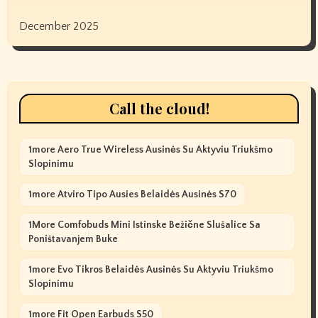
December 2025
Call the cloud!
1more Aero True Wireless Ausinės Su Aktyviu Triukšmo
Slopinimu
1more Atviro Tipo Ausies Belaidės Ausinės S70
1More Comfobuds Mini Istinske Bežične Slušalice Sa
Poništavanjem Buke
1more Evo Tikros Belaidės Ausinės Su Aktyviu Triukšmo
Slopinimu
1more Fit Open Earbuds S50