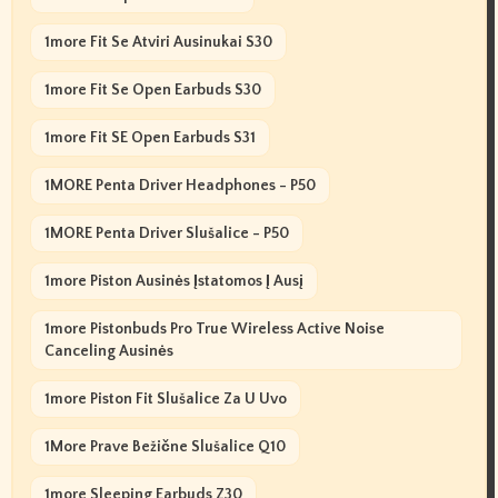
1more Fit Se Atviri Ausinukai S30
1more Fit Se Open Earbuds S30
1more Fit SE Open Earbuds S31
1MORE Penta Driver Headphones - P50
1MORE Penta Driver Slušalice - P50
1more Piston Ausinės Įstatomos Į Ausį
1more Pistonbuds Pro True Wireless Active Noise
Canceling Ausinės
1more Piston Fit Slušalice Za U Uvo
1More Prave Bežične Slušalice Q10
1more Sleeping Earbuds Z30