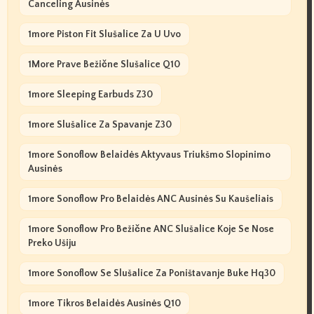
Canceling Ausinės
1more Piston Fit Slušalice Za U Uvo
1More Prave Bežične Slušalice Q10
1more Sleeping Earbuds Z30
1more Slušalice Za Spavanje Z30
1more Sonoflow Belaidės Aktyvaus Triukšmo Slopinimo
Ausinės
1more Sonoflow Pro Belaidės ANC Ausinės Su Kaušeliais
1more Sonoflow Pro Bežične ANC Slušalice Koje Se Nose
Preko Ušiju
1more Sonoflow Se Slušalice Za Poništavanje Buke Hq30
1more Tikros Belaidės Ausinės Q10