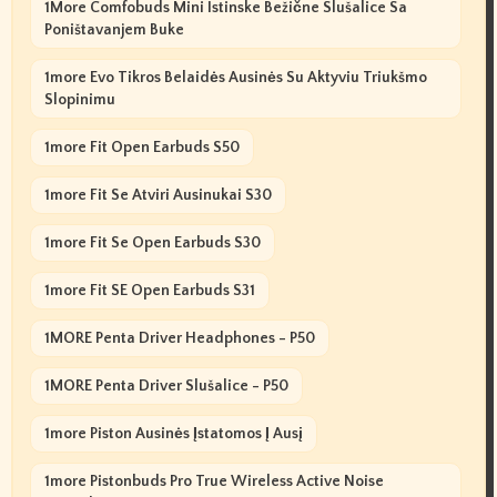
1More Comfobuds Mini Istinske Bežične Slušalice Sa
Poništavanjem Buke
1more Evo Tikros Belaidės Ausinės Su Aktyviu Triukšmo
Slopinimu
1more Fit Open Earbuds S50
1more Fit Se Atviri Ausinukai S30
1more Fit Se Open Earbuds S30
1more Fit SE Open Earbuds S31
1MORE Penta Driver Headphones - P50
1MORE Penta Driver Slušalice - P50
1more Piston Ausinės Įstatomos Į Ausį
1more Pistonbuds Pro True Wireless Active Noise