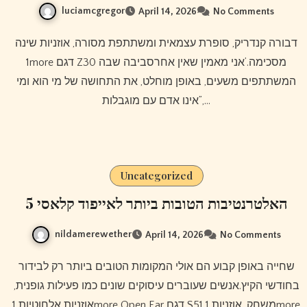
luciamcgregor
April 14, 2026
No Comments
דבורה קנדריק, סופרת עצמאית ומשתתפת מסורה, אוזניות שינה
1more דגם Z30 מסכימה.’אני מאמין שאין אחרסביבה שבה
המשתתפים משעים, באופן מוחלט, את התחושה של מי הוא ומי
אינו אדם עם מוגבלות”,…
Uncategorized
5 האלטרנטיבות הטובות ביותר לאייפוד קלאסי
nildamerewether
April 14, 2026
No Comments
שחייה באופן קבוע הם אולי המקומות הטובים ביותר רק לבידור
בחודשי הקיץ.אנשים שעוברים עיסוקים שונים כמו פעילות גופנית,
אוזניות אלחוטיות 1more Open Ear דגם S51 משחק, אוזניות 1more