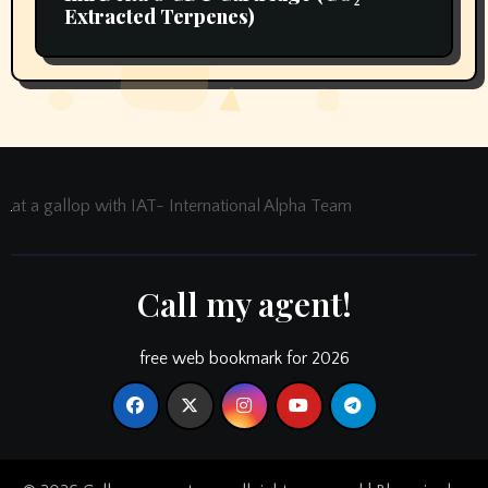
Extracted Terpenes)
at a gallop with IAT- International Alpha Team
Call my agent!
free web bookmark for 2026