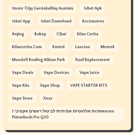
1more Trijų Garsiakalbių Ausinės
1xbet Apk
1xbet App
1xbet Download
Accessoires
Anjing
Bokep
Cibai
Kilas Cerita
Kilascerita.com
Kontol
Lanciao
Memek
Mundell Roofing Albion Park
Roof Replacement
Vape Deals
Vape Devices
Vape Juice
Vape Kits
Vape Shop
VAPE STARTER KITS
Vape Store
Xnxx
אוזניות אלחוטיות אמיתיות לביטול רעשים אקטיבי 1more
Pistonbuds Pro Q30