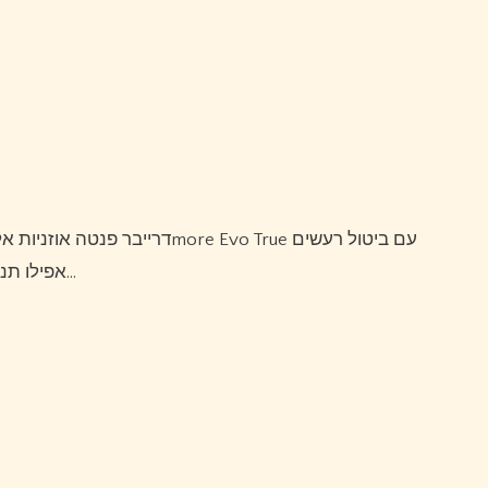
אקטיבי – P50 אפילו תנסה לנוע כמו שאתה עושה במגרש כדי להבין…