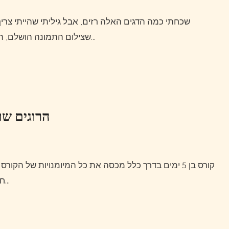
שכחתי כמה הדגים האלה רזים, אבל גיליתי שהייתי צריך לערסל אותם בזרועותיי כדי לקבל כמה תמונות שלו.לאחר
שצילום התמונה הושלם, החלקתי אותו לאט על הצד כדי לחזור להילחם ביום אחר.אני…
הרוגים שוכ
קורס בן 5 ימים בדרך כלל מכסה את כל המיומנויות של הקורס בן היומיים ועוד הרבה יותר.תלמד גם איך לבנות מקלט שלג
חירום, מפולתמודעות, קצת ניווט בחורף, עבודת חבלים, עוגני…