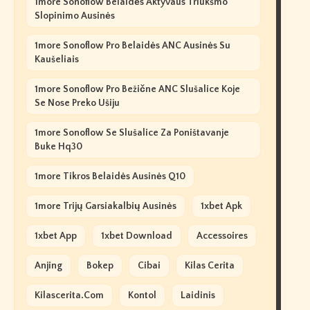
1more Sonoflow Belaidės Aktyvaus Triukšmo
Slopinimo Ausinės
1more Sonoflow Pro Belaidės ANC Ausinės Su
Kaušeliais
1more Sonoflow Pro Bežične ANC Slušalice Koje
Se Nose Preko Ušiju
1more Sonoflow Se Slušalice Za Poništavanje
Buke Hq30
1more Tikros Belaidės Ausinės Q10
1more Trijų Garsiakalbių Ausinės
1xbet Apk
1xbet App
1xbet Download
Accessoires
Anjing
Bokep
Cibai
Kilas Cerita
Kilascerita.com
Kontol
Laidinis