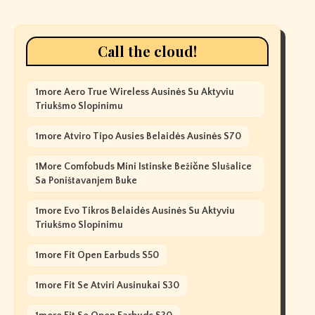
Call the cloud!
1more Aero True Wireless Ausinės Su Aktyviu
Triukšmo Slopinimu
1more Atviro Tipo Ausies Belaidės Ausinės S70
1More Comfobuds Mini Istinske Bežične Slušalice
Sa Poništavanjem Buke
1more Evo Tikros Belaidės Ausinės Su Aktyviu
Triukšmo Slopinimu
1more Fit Open Earbuds S50
1more Fit Se Atviri Ausinukai S30