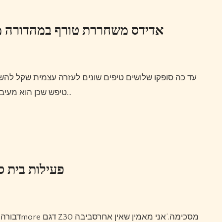
אדידס משחררת טורף במהדורה מוגבלת כדי לחגו
עד כה סופקו שלושים טיפים שונים לעזרה עצמית שקל להשתמש בהם כשאתה במגרש הגולף.כעס באמת עושה אותך
טיפש שכן הוא מעיב על יכולתך לחשוב בבהירות; וחשיבה ברורה היא הכל חשוב…
פעילות בית ס
דבורה קנדריק, סופרת עצמאית ומשתתפת מסורה, אוזניות שינה 1more דגם Z30 מסכימה.’אני מאמין שאין אחרסביבה