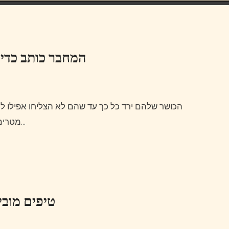
המחבר כותב כדי
הכושר שלהם ירד כל כך עד שהם לא הצליחו אפילו להוציא את הכדור באוויר מהטי ותוך ימים פגעו בו עוד עשרות
מטרים.איזה כיף לשמוע סיפורים כאלה!גם אתה יכול לראות כמה…
טיפים מובי