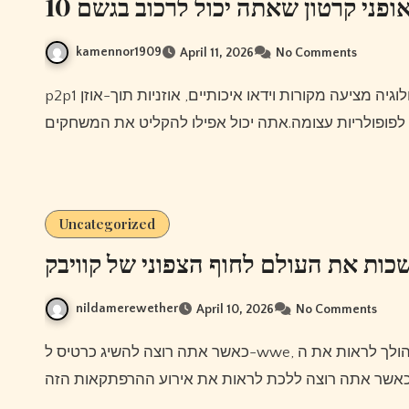
10 ופני קרטון שאתה יכול לרכוב בגשם
kamennor1909
April 11, 2026
No Comments
p2pהטכנולוגיה מציעה מקורות וידאו איכותיים, אוזניות תוך-אוזן 1more עם דרייבר מרובע ללא כל סוג של בעיות.זו
Uncategorized
כות את העולם לחוף הצפוני של קוויבק
nildamerewether
April 10, 2026
No Comments
כאשר אתה רוצה להשיג כרטיס ל-wwe, ישנן דרכים רבות לעשות זאת.הולך לראות את ה-wwe הולך להיות כיף לך ולמי