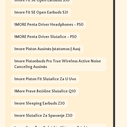
1more Fit Se Open Earbuds S30
1more Fit SE Open Earbuds S31
1MORE Penta Driver Headphones - P50
1MORE Penta Driver Slušalice - P50
1more Piston Ausinės Įstatomos Į Ausį
1more Pistonbuds Pro True Wireless Active Noise
Canceling Ausinės
1more Piston Fit Slušalice Za U Uvo
1More Prave Bežične Slušalice Q10
1more Sleeping Earbuds Z30
1more Slušalice Za Spavanje Z30