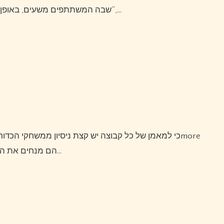
שבה המשתתפים משעים, באופן מוחלט, את התחושה של מי הוא ומי אינו אדם עם מוגבלות”,…
כי למאמן של כל קבוצה יש קצת ניסיון ממשחקי הכדורגל שעברו.ומטעם הניסיון הזה, אוזניות אלחוטיות אמיתיות 1more
דגם Q20 הם מנחים את הצוות שלהם.עדיין כל שחקן כדורגל צריך לדעת את…