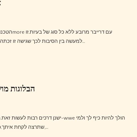
א
למעשה בין הסיבות לכך שגישה זו זכתה לפופולריות עצומה.אתה יכול אפילו להקליט את המשחקים…
הבלוגות מוש
שתרצה לקחת איתך.כאשר אתה רוצה ללכת לראות את אירוע ההרפתקאות הזה,…