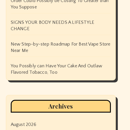
Order Could Possibly be Costing To Greater than
You Suppose
SIGNS YOUR BODY NEEDS A LIFESTYLE
CHANGE
New Step-by-step Roadmap For Best Vape Store
Near Me
You Possibly can Have Your Cake And Outlaw
Flavored Tobacco, Too
Archives
August 2026