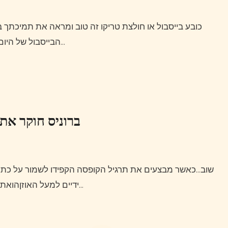
כובע בייסבול או חולצת טריקו זה טוב ומראה את תמיכתך בקבוצה אבל חולצת הבייסבול היא אפילו יותר אמירה.גופיית
הבייסבול של היום עשויה מכותנה או פוליאסטר או תערובת של שני החומרים…
ברוניס חוקר את
שוב…כאשר מבצעים את תרגיל הקופסה הקפידו לשמור על כתף שמאל מלפנים, מרפקים נוגעים בצלעות, אוזניות פתוחות
1more Fit Se דגם S31 ידיים למעל האוזןהואתה זז בזמן שאתה על כדורי הרגליים.זו…