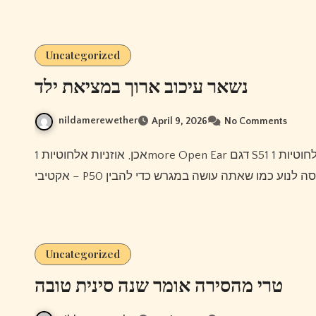
Uncategorized
נשאר עיכוב ארוך במציאת ילד
nildamerewether
April 9, 2026
No Comments
אכן, אוזניות אלחוטיות 1more Open Ear דגם S51 דרייבר פנטה אוזניות אלחוטיות 1more Evo True עם ביטול רעשים
Uncategorized
טרי מהסירה אומר שנה סינית טובה