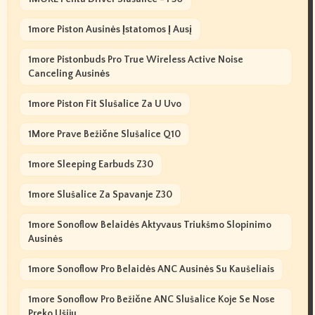
1more Piston Ausinės Įstatomos Į Ausį
1more Pistonbuds Pro True Wireless Active Noise
Canceling Ausinės
1more Piston Fit Slušalice Za U Uvo
1More Prave Bežične Slušalice Q10
1more Sleeping Earbuds Z30
1more Slušalice Za Spavanje Z30
1more Sonoflow Belaidės Aktyvaus Triukšmo Slopinimo
Ausinės
1more Sonoflow Pro Belaidės ANC Ausinės Su Kaušeliais
1more Sonoflow Pro Bežične ANC Slušalice Koje Se Nose
Preko Ušiju