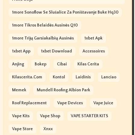
1more Sonoflow Se Slušalice Za Poništavanje Buke Hq30
1more Tikros Belaidės Ausinės Q10
1more Trijų Garsiakalbių Ausinės
1xbet Apk
1xbet App
1xbet Download
Accessoires
Anjing
Bokep
Cibai
Kilas Cerita
Kilascerita.com
Kontol
Laidinis
Lanciao
Memek
Mundell Roofing Albion Park
Roof Replacement
Vape Devices
Vape Juice
Vape Kits
Vape Shop
VAPE STARTER KITS
Vape Store
Xnxx