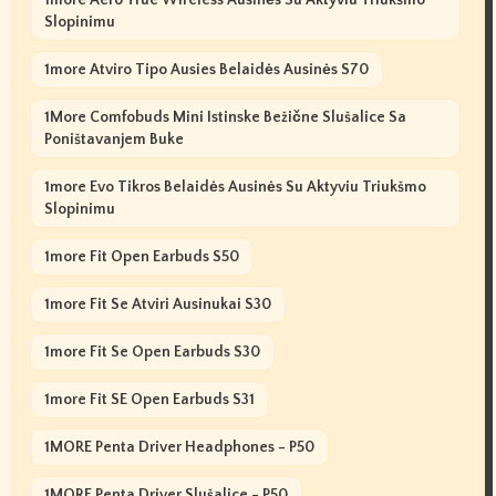
1more Aero True Wireless Ausinės Su Aktyviu Triukšmo
Slopinimu
1more Atviro Tipo Ausies Belaidės Ausinės S70
1More Comfobuds Mini Istinske Bežične Slušalice Sa
Poništavanjem Buke
1more Evo Tikros Belaidės Ausinės Su Aktyviu Triukšmo
Slopinimu
1more Fit Open Earbuds S50
1more Fit Se Atviri Ausinukai S30
1more Fit Se Open Earbuds S30
1more Fit SE Open Earbuds S31
1MORE Penta Driver Headphones - P50
1MORE Penta Driver Slušalice - P50