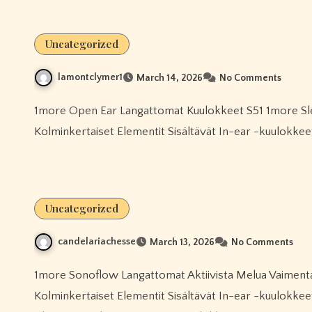
Uncategorized
lamontclymer1
March 14, 2026
No Comments
1more Open Ear Langattomat Kuulokkeet S51 1more Sleeping Earbuds Z30 -unikuulokkeet 1more
Kolminkertaiset Elementit Sisältävät In-ear -kuulokke
Uncategorized
candelariachesse
March 13, 2026
No Comments
1more Sonoflow Langattomat Aktiivista Melua Vaimentavat Kuulokkeet 1more Piston -nappikuulokkeet 1more
Kolminkertaiset Elementit Sisältävät In-ear -kuulokk