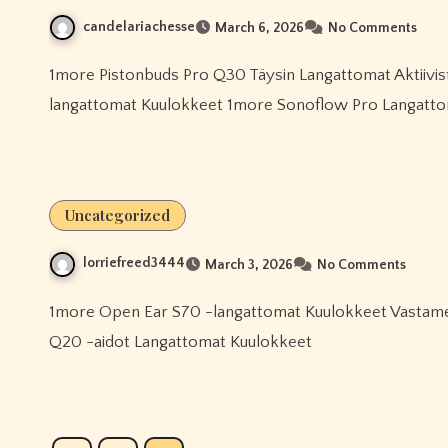
candelariachesse
March 6, 2026
No Comments
1more Pistonbuds Pro Q30 Täysin Langattomat Aktiivista Melua Vaimentavat Kuulokkeet 1more Open Ear S70 -
langattomat Kuulokkeet 1more Sonoflow Pro Langatt
Uncategorized
lorriefreed3444
March 3, 2026
No Comments
1more Open Ear S70 -langattomat Kuulokkeet Vastamelulla Varustetut Over-ear -kuulokkeet Korvan Yli 1more
Q20 -aidot Langattomat Kuulokkeet