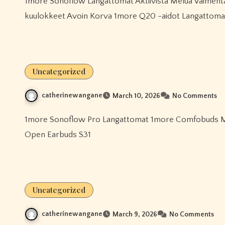
1more Sonoflow Langattomat Aktiivista Melua Vaimentavat Kuulokkeet Vastamelulla Varustetut Over-ear -
kuulokkeet Avoin Korva 1more Q20 -aidot Langattoma
Uncategorized
catherinewangane
March 10, 2026
No Comments
1more Sonoflow Pro Langattomat 1more Comfobuds Mini Täysin Langattomat Vastamelukuulokkeet 1more Fit Se
Open Earbuds S31
Uncategorized
catherinewangane
March 9, 2026
No Comments