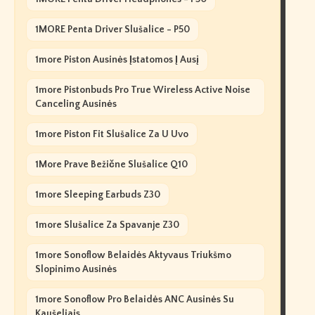
1MORE Penta Driver Slušalice - P50
1more Piston Ausinės Įstatomos Į Ausį
1more Pistonbuds Pro True Wireless Active Noise
Canceling Ausinės
1more Piston Fit Slušalice Za U Uvo
1More Prave Bežične Slušalice Q10
1more Sleeping Earbuds Z30
1more Slušalice Za Spavanje Z30
1more Sonoflow Belaidės Aktyvaus Triukšmo
Slopinimo Ausinės
1more Sonoflow Pro Belaidės ANC Ausinės Su
Kaušeliais