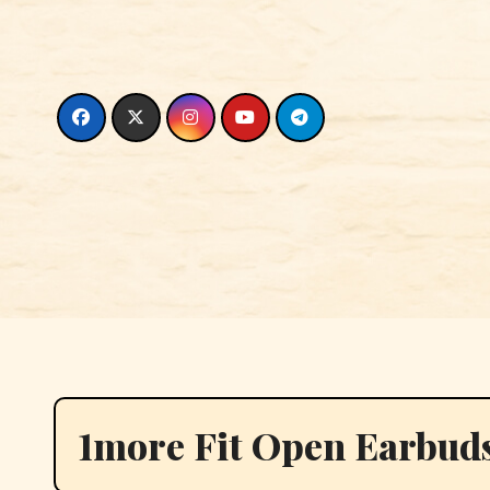
Skip
to
content
1more Fit Open Earbud