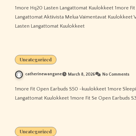
1more Hq20 Lasten Langattomat Kuulokkeet 1more Fit Se Open Earbuds S31 1more Pistonbuds Pro Q30 Täysin
Langattomat Aktiivista Melua Vaimentavat Kuulokkeet
Lasten Langattomat Kuulokkeet
Uncategorized
catherinewangane
March 8, 2026
No Comments
1more Fit Open Earbuds S50 -kuulokkeet 1more Sleeping Earbuds Z30 -unikuulokkeet 1more Q20 -aidot
Langattomat Kuulokkeet 1more Fit Se Open Earbuds S
Uncategorized