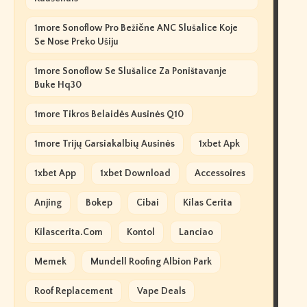
1more Sonoflow Pro Bežične ANC Slušalice Koje
Se Nose Preko Ušiju
1more Sonoflow Se Slušalice Za Poništavanje
Buke Hq30
1more Tikros Belaidės Ausinės Q10
1more Trijų Garsiakalbių Ausinės
1xbet Apk
1xbet App
1xbet Download
Accessoires
Anjing
Bokep
Cibai
Kilas Cerita
Kilascerita.com
Kontol
Lanciao
Memek
Mundell Roofing Albion Park
Roof Replacement
Vape Deals