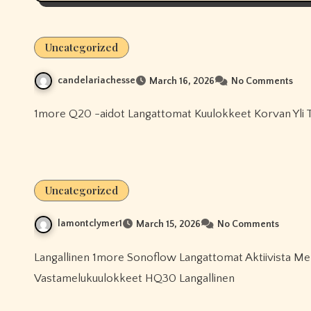
Uncategorized
candelariachesse
March 16, 2026
No Comments
1more Q20 -aidot Langattomat Kuulokkeet Korvan Yli 
Uncategorized
lamontclymer1
March 15, 2026
No Comments
Langallinen 1more Sonoflow Langattomat Aktiivista Melua Vaimentavat Kuulokkeet 1more Sonoflow SE
Vastamelukuulokkeet HQ30 Langallinen