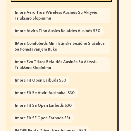
1more Aero True Wireless Ausinės Su Aktyviu
Triukšmo Slopinimu
1more Atviro Tipo Ausies Belaidės Ausinės S70
1More Comfobuds Mini Istinske Bežične Slušalice
Sa Poništavanjem Buke
1more Evo Tikros Belaidės Ausinės Su Aktyviu
Triukšmo Slopinimu
1more Fit Open Earbuds S50
1more Fit Se Atviri Ausinukai S30
1more Fit Se Open Earbuds S30
1more Fit SE Open Earbuds S31
1MORE Penta Driver Headphones - P50