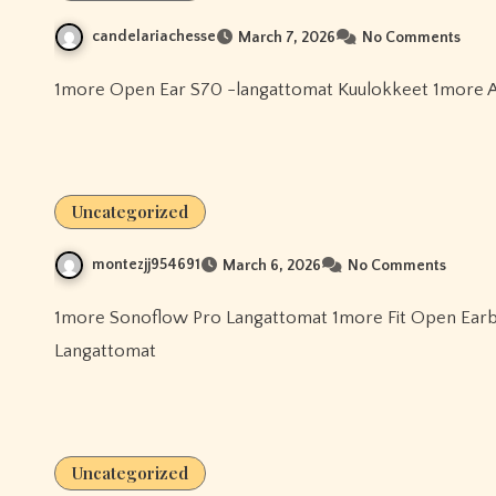
candelariachesse
March 7, 2026
No Comments
1more Open Ear S70 -langattomat Kuulokkeet 1more A
Uncategorized
montezjj954691
March 6, 2026
No Comments
1more Sonoflow Pro Langattomat 1more Fit Open Earbuds S50 -kuulokkeet Korvan Yli 1more Sonoflow Pro
Langattomat
Uncategorized