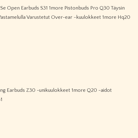
 Vastamelulla Varustetut Over-ear -kuulokkeet 1more Hq20
31