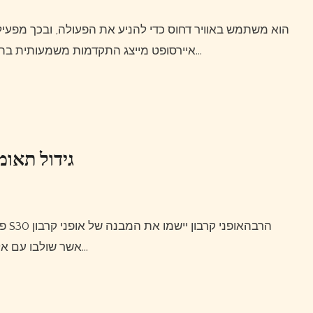
הוא משתמש באוויר דחוס כדי להניע את הפעולה, ובכך מפעיל פחות לחץ על תיבת ההילוכים.פיתוח חדש זה בטכנולוגיית
איירסופט מייצג התקדמות משמעותית בתעשיית האיירסופט והולך לחולל מהפכה באופן שבו מייצרים…
גידול תאומ
אשר שולבו עם אלומיניום וסיבי פחמן לייצור.לדוגמה, הצינור העליון של שלדת…