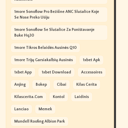
1more Sonoflow Pro Bežične ANC Slušalice Koje
Se Nose Preko Ušiju
1more Sonoflow Se Slušalice Za Poništavanje
Buke Hq30
1more Tikros Belaidės Ausinės Q10
1more Trijų Garsiakalbių Ausinės
1xbet Apk
1xbet App
1xbet Download
Accessoires
Anjing
Bokep
Cibai
Kilas Cerita
Kilascerita.com
Kontol
Laidinis
Lanciao
Memek
Mundell Roofing Albion Park