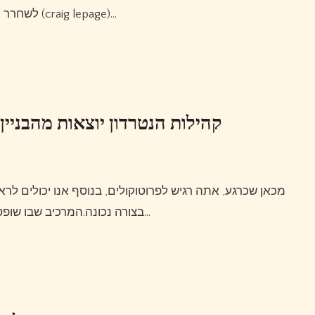
לשחרר את פוטנציאל הגולף האמיתי.למידע נוסף אנא צור קשר עם (craig lepage)…
קהילות הנטרדון יוצאות מהבניין 
מכאן שכרגע, אתה רגיש לפרוטוקולים, בנוסף אנו יכולים לראות את הפעולה כמו ולהציע הרחק מהממצאים האידיאליים
בצורה נכונה.המרכיב שבו שופט אפקטיבי צריך לשלוט בו יהיה תיקון מקרים לא מכוונים רק…