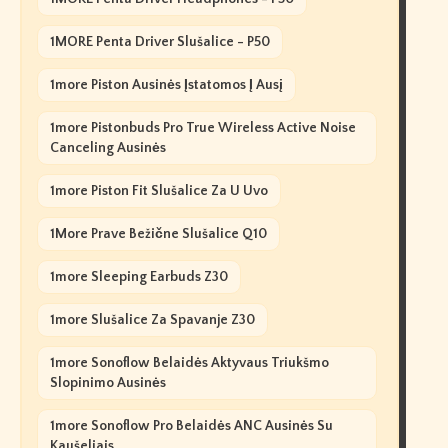
1MORE Penta Driver Slušalice - P50
1more Piston Ausinės Įstatomos Į Ausį
1more Pistonbuds Pro True Wireless Active Noise
Canceling Ausinės
1more Piston Fit Slušalice Za U Uvo
1More Prave Bežične Slušalice Q10
1more Sleeping Earbuds Z30
1more Slušalice Za Spavanje Z30
1more Sonoflow Belaidės Aktyvaus Triukšmo
Slopinimo Ausinės
1more Sonoflow Pro Belaidės ANC Ausinės Su
Kaušeliais