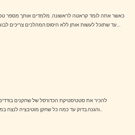
כאשר אתה לומד קראטה לראשונה, מלמדים אותך מספר טכניקות בסיסיות.תידרש לתרגל טכניקות אלו בכיתה ובעצמך,
עד שתוכל לעשות אותן ללא היסוס.המהלכים צריכים לבוא במהירות ובצורה חלקה.לאחר לימוד טכניקות התחלה אלו,…
להכיר את סטטיסטיקת הכדורסל של שחקנים בודדים.להסתכל על החולשה והחוזק שלהם במונחים של התקפה
והגנה.בדוק עד כמה כל שחקן מוטיבציה לנצח במשחק וגם בהופעות העבר שלו.גם אתה צריך ללמוד בקפידה…