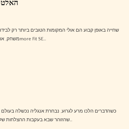
האלטרנ
שחייה באופן קבוע הם אולי המקומות הטובים ביותר רק לבידור בחודשי הקיץ.אנשים שעוברים עיסוקים שונים כמו פעילות
גופנית, אוזניות אלחוטיות 1more Open Ear דגם S51 משחק, אוזניות 1more Fit SE…
כשהדברים הלכו מרע לגרוע, נבחרת אנגליה נכשלה בעולם הקריקט גביע וראו את המאמן שלהם מפוטר.אפשר להבחין
שהזוהר שבא בעקבות ההצלחות של לפני שנתיים דעך – ילדים לא נמצאים בפארקים משחקים…