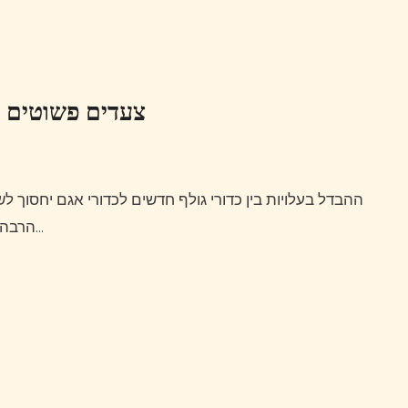
צעדים פשוטים לה
ההבדל בעלויות בין כדורי גולף חדשים לכדורי אגם יחסוך לשחקן החדש כמות עצומה של כסף בטווח הארוך.זה גם מקל
הרבה יותר על שחקן חדש להניף ולהכות את הכדור במים ולנסות…