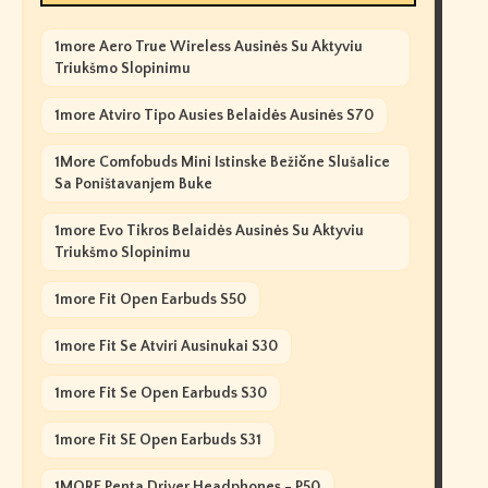
1more Aero True Wireless Ausinės Su Aktyviu
Triukšmo Slopinimu
1more Atviro Tipo Ausies Belaidės Ausinės S70
1More Comfobuds Mini Istinske Bežične Slušalice
Sa Poništavanjem Buke
1more Evo Tikros Belaidės Ausinės Su Aktyviu
Triukšmo Slopinimu
1more Fit Open Earbuds S50
1more Fit Se Atviri Ausinukai S30
1more Fit Se Open Earbuds S30
1more Fit SE Open Earbuds S31
1MORE Penta Driver Headphones - P50