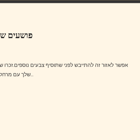
פושעים שהו
אפשר לאזור זה להתייבש לפני שתוסיף צבעים נוספים.זכרו שכבות כבדות של צבעים רק יעשו בלגן.נסה לרסס את הגלשן
שלך עם מרחק של כמטר בין צבע הספריי לגלשן.העיצוב ייראה נהדר ברגע…