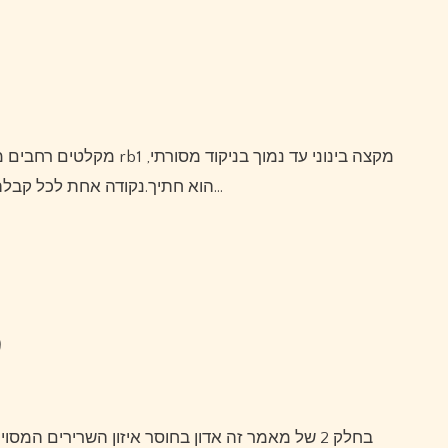
מקלטים רחבים מקבלים ערך, ודירוג הריצה לאחור מדשדש.מאט פורטה הוא rb1 מקצה בינוני עד נמוך בניקוד מסורתי,
חוטי אבל בליגה שמשתמשת ב-ppr, הוא חתיך.נקודה אחת לכל קבלה מוסיפה 100 נקודות…
מ
בחלק 2 של מאמר זה אדון בחוסר איזון השרירים המסוים של שחקן גולף רגיל ובאסטרטגיות המתקנות שיעזרו להם