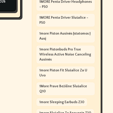
2026
1MORE Penta Driver Headphones
- P50
1MORE Penta Driver Slušalice -
P50
1more Piston Ausinės Įstatomos Į
Ausį
1more Pistonbuds Pro True
Wireless Active Noise Canceling
Ausinės
1more Piston Fit Slušalice Za U
Uvo
1More Prave Bežične Slušalice
Q10
1more Sleeping Earbuds Z30