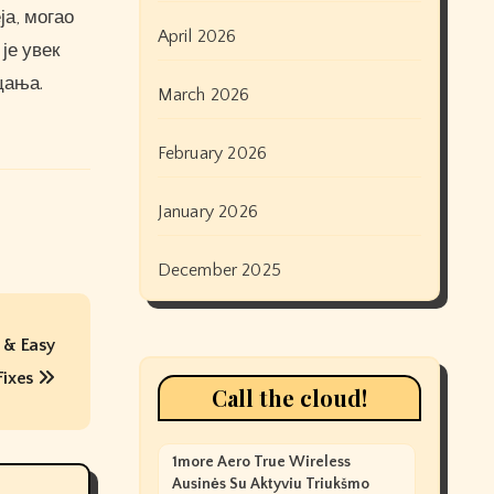
ја, могао
April 2026
је увек
цања.
March 2026
February 2026
January 2026
December 2025
 & Easy
Fixes
Call the cloud!
1more Aero True Wireless
Ausinės Su Aktyviu Triukšmo