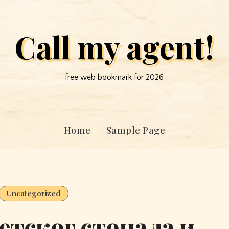
Call my agent!
free web bookmark for 2026
Home
Sample Page
Uncategorized
етског стопала и