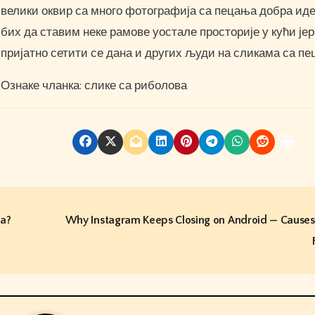
велики оквир са много фотографија са пецања добра иде
бих да ставим неке рамове уостале просторије у кући јер 
пријатно сетити се дана и других људи на сликама са пе
Ознаке чланка: слике са риболова
a?
Why Instagram Keeps Closing on Android — Causes