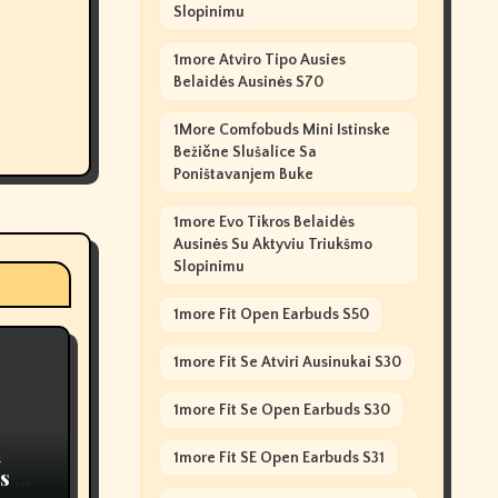
Slopinimu
1more Atviro Tipo Ausies
Belaidės Ausinės S70
1More Comfobuds Mini Istinske
Bežične Slušalice Sa
Poništavanjem Buke
1more Evo Tikros Belaidės
Ausinės Su Aktyviu Triukšmo
Slopinimu
1more Fit Open Earbuds S50
1more Fit Se Atviri Ausinukai S30
1more Fit Se Open Earbuds S30
n
1more Fit SE Open Earbuds S31
s Of