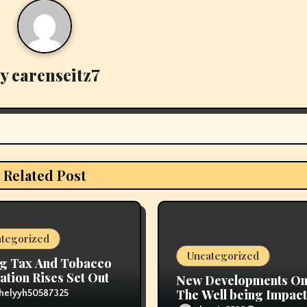
By
carenseitz7
Related Post
tegorized
Uncategorized
g Tax And Tobacco
ation Rises Set Out
New Developments O
ice Range
The Well being Impact
helyyh50587325