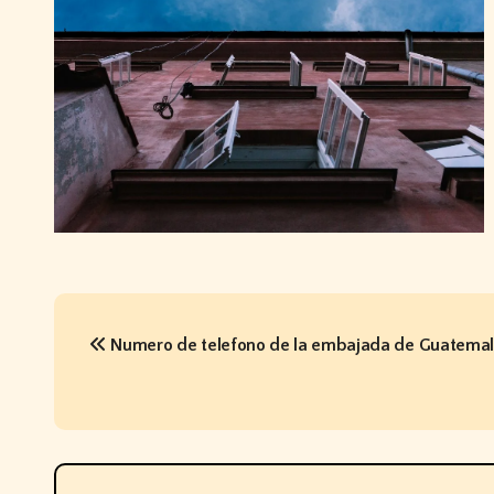
P
Numero de telefono de la embajada de Guatemal
o
s
t