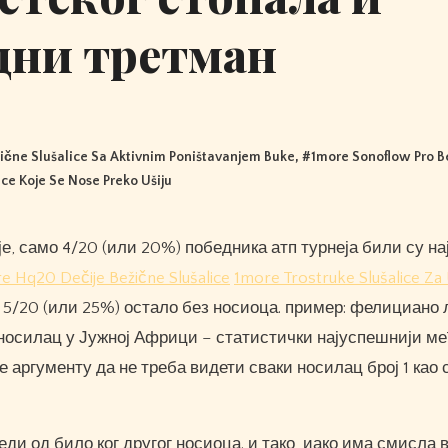
дни третман
ične Slušalice Sa Aktivnim Poništavanjem Buke
, #
1more Sonoflow Pro 
ice Koje Se Nose Preko Ušiju
e Hq20 Dečije Bežične Slušalice
1more Trostruke Slušalice Za
е 5/20 (или 25%) остало без носиоца. пример: фелициано 
3. носилац у Јужној Африци – статистички најуспешнији м
 аргументу да не треба видети сваки носилац број 1 као 
ди од било ког другог носиоца. и тако, иако има смисла 