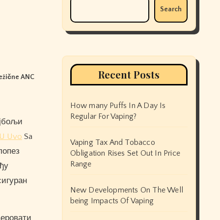
Search
Recent Posts
Bežične ANC
How many Puffs In A Day Is
Regular For Vaping?
 U Uvo
Sa
Vaping Tax And Tobacco
лопез
Obligation Rises Set Out In Price
Range
еђу
сигуран
New Developments On The Well
being Impacts Of Vaping
веровати