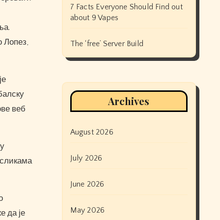
7 Facts Everyone Should Find out
about 9 Vapes
ња.
о Лопез,
The ‘free’ Server Build
је
балску
Archives
ове веб
August 2026
ју
July 2026
 сликама
June 2026
о
May 2026
е да је