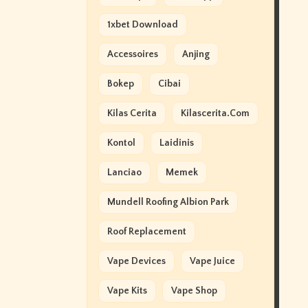
1xbet Download
Accessoires
Anjing
Bokep
Cibai
Kilas Cerita
Kilascerita.com
Kontol
Laidinis
Lanciao
Memek
Mundell Roofing Albion Park
Roof Replacement
Vape Devices
Vape Juice
Vape Kits
Vape Shop