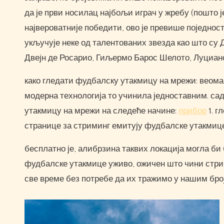
да је први носилац најбољи играч у жребу (пошто је 
највероватније победити, ово је превише поједност
укључује неке од талентованих звезда као што су 
Двејн де Росарио, Гиљермо Барос Шелото, Луциан
како гледати фудбалску утакмицу на мрежи: веома
модерна технологија то учинила једноставним. са
утакмицу на мрежи на следеће начине:
прибор
1. г
странице за стриминг емитују фудбалске утакмиц
бесплатно је, алибрзина таквих локација могла би
фудбалске утакмице уживо, ожичен што чини стри
све време без потребе да их тражимо у нашим бр