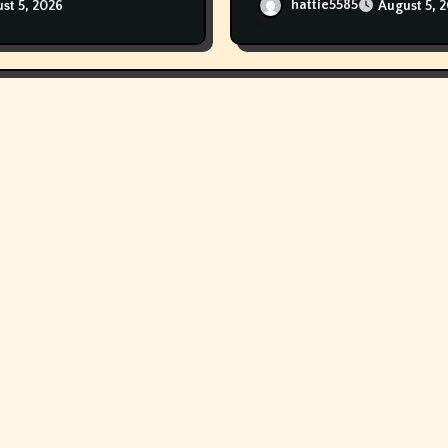
Vaping
hattie5585
August 5, 
st 5, 2026