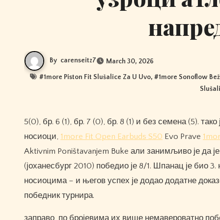
напре
By
carenseitz7
March 30, 2026
#
1more Piston Fit Slušalice Za U Uvo
, #
1more Sonoflow Bež
Slušal
5(0), бр. 6 (1), бр. 7 (0), бр. 8 (1) и без семена (5). тако је, само 4/20 (или 20%) победника атп турнеја били су најбољи
носиоци,
1more Fit Open Earbuds S50
Evo Prave
1mor
Aktivnim Poništavanjem Buke али занимљиво је да ј
(јоханесбург 2010) победио је 8/1. Шпанац је био 
носиоцима – и његов успех је додао додатне доказе
победник турнира.
заправо, по бројевима их више немавероватно побе