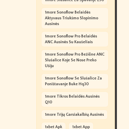
1more Slušalice Za Spavanje Z30
1more Sonoflow Belaidės
Aktyvaus Triukšmo Slopinimo
Ausinės
1more Sonoflow Pro Belaidės
ANC Ausinės Su Kaušeliais
1more Sonoflow Pro Bežične ANC
Slušalice Koje Se Nose Preko
Ušiju
1more Sonoflow Se Slušalice Za
Poništavanje Buke Hq30
1more Tikros Belaidės Ausinės
Q10
1more Trijų Garsiakalbių Ausinės
1xbet Apk
1xbet App