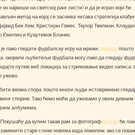
он највиши на светској ранг листи) и да је играч који ће
ављен метод на којој се заснива читава стратегија клађе
Дејвид Бек Хем, Кристијан Гомес, Тејлор Твелман, Клауди
о Емилио и Куаутемок Бланко.
 је лако гледати фудбалску игру на мрежи,
прибор
пошто 
да, окорели љубитељи фудбала могу лако да гледају фуд
ледајте путем веб локација за стримовање видео записа: 
е уживо.
 бити веома спора. пошто многи људи истовремено гледа
минг спорим. Тако ћемо моћи да уживамо у овим дивним
ојним албумима.
Покушаћу да купим такав рам за фотограф
ије који
ће лак
заменити старе слике новима када пожелим. ако се покаж