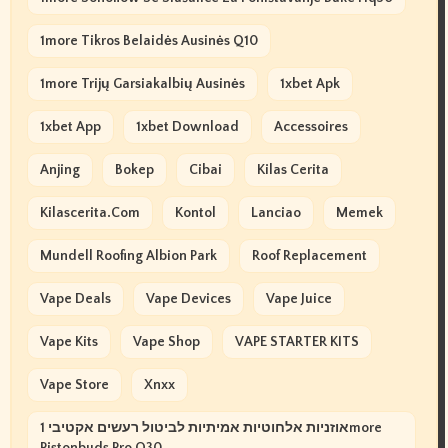
1more Tikros Belaidės Ausinės Q10
1more Trijų Garsiakalbių Ausinės
1xbet Apk
1xbet App
1xbet Download
Accessoires
Anjing
Bokep
Cibai
Kilas Cerita
Kilascerita.com
Kontol
Lanciao
Memek
Mundell Roofing Albion Park
Roof Replacement
Vape Deals
Vape Devices
Vape Juice
Vape Kits
Vape Shop
VAPE STARTER KITS
Vape Store
Xnxx
אוזניות אלחוטיות אמיתיות לביטול רעשים אקטיבי 1more