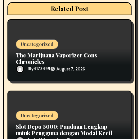
t
Related Post
i
o
n
Uncategorized
The Marijuana Vaporizer Cons
Chronicles
lilly4173499
August 7, 2026
Uncategorized
Slot Depo 5000: Panduan Lengkap
untuk Pengguna dengan Modal Kecil