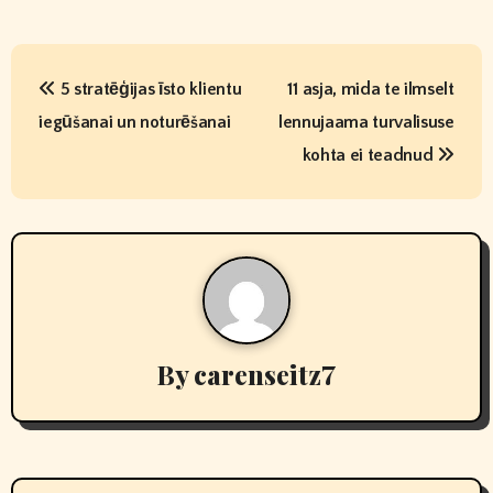
P
5 stratēģijas īsto klientu
11 asja, mida te ilmselt
o
iegūšanai un noturēšanai
lennujaama turvalisuse
s
kohta ei teadnud
t
n
a
v
By
carenseitz7
i
g
a