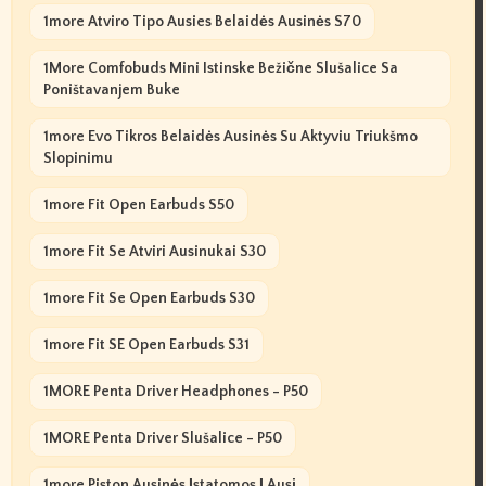
1more Atviro Tipo Ausies Belaidės Ausinės S70
1More Comfobuds Mini Istinske Bežične Slušalice Sa
Poništavanjem Buke
1more Evo Tikros Belaidės Ausinės Su Aktyviu Triukšmo
Slopinimu
1more Fit Open Earbuds S50
1more Fit Se Atviri Ausinukai S30
1more Fit Se Open Earbuds S30
1more Fit SE Open Earbuds S31
1MORE Penta Driver Headphones - P50
1MORE Penta Driver Slušalice - P50
1more Piston Ausinės Įstatomos Į Ausį