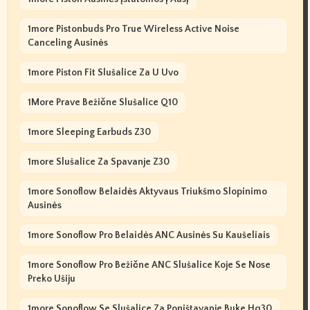
1more Pistonbuds Pro True Wireless Active Noise
Canceling Ausinės
1more Piston Fit Slušalice Za U Uvo
1More Prave Bežične Slušalice Q10
1more Sleeping Earbuds Z30
1more Slušalice Za Spavanje Z30
1more Sonoflow Belaidės Aktyvaus Triukšmo Slopinimo
Ausinės
1more Sonoflow Pro Belaidės ANC Ausinės Su Kaušeliais
1more Sonoflow Pro Bežične ANC Slušalice Koje Se Nose
Preko Ušiju
1more Sonoflow Se Slušalice Za Poništavanje Buke Hq30