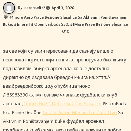
By
carenseitz7
April 3, 2026
#
1more Aero Prave Bežične Slušalice Sa Aktivnim Poništavanjem
Buke
, #
1more Fit Open Earbuds S50
, #
1More Prave Bežične Slušalice
Q10
за све који су заинтересовани да сазнају више о
невероватној историји топника, препоручио бих књигу
под називом ‘збирка арсенала’ која је доступна
директно од издавача бреедон књига на: хттп://
ввв.бреедонбоокс.цо.ук/публицатионс
/185983390к.хтмл ознаке чланака: фудбалски клуб
арсенал,
1more Hq20 Dečije Bežične Slušalice
PistonBuds
Pro Prave Bežične
1more Piston Fit Slušalice Za U Uvo
Sa
Aktivnim Poništavanjem Buke фудбал арсенал,
фудбалски клуб само тако треба да покупите добре