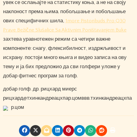
увек се ослањајте на статистику коња, а не на своју
наклоност према њима. побољшање и побољшање
ових специфичних шила,
1more Pistonbuds Pro Q30
Prave Bežične Slušalice Sa Aktivnim Poništavanjem Buke
захтева уравнотежен режим са четири важне
компоненте: снагу, флексибилност, издржљивост и
исхрану. постоји много књига и видео записа на ову
тему и ја бих предложио да сви голфери уложе у
добар фитнес програм за голф.
добар голф. др. рицхард миерс
рицхард@тхинкандреацхпар.цомввв.тхинкандреацхпа
р.цом