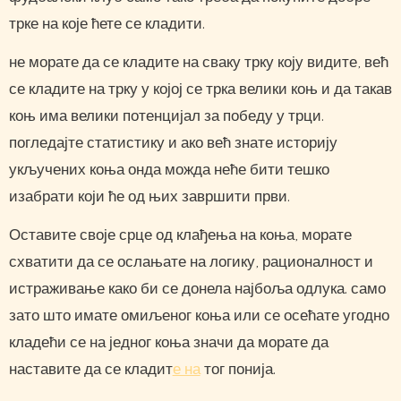
трке на које ћете се кладити.
не морате да се кладите на сваку трку коју видите, већ
се кладите на трку у којој се трка велики коњ и да такав
коњ има велики потенцијал за победу у трци.
погледајте статистику и ако већ знате историју
укључених коња онда можда неће бити тешко
изабрати који ће од њих завршити први.
Оставите своје срце од клађења на коња, морате
схватити да се ослањате на логику, рационалност и
истраживање како би се донела најбоља одлука. само
зато што имате омиљеног коња или се осећате угодно
кладећи се на једног коња значи да морате да
наставите да се кладит
е на
тог понија.