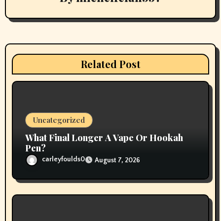
i
g
a
t
Related Post
i
o
n
Uncategorized
What Final Longer A Vape Or Hookah
Pen?
carleyfoulds0
August 7, 2026