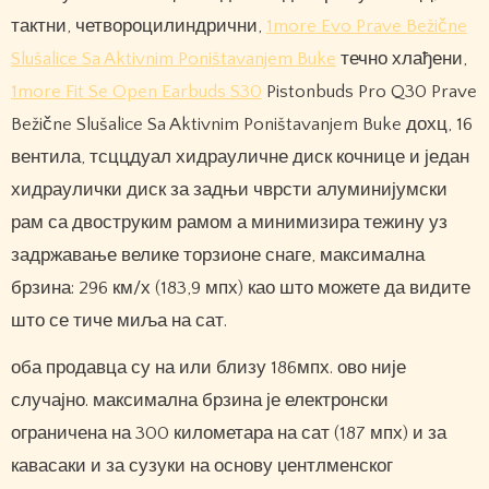
тактни, четвороцилиндрични,
1more Evo Prave Bežične
Slušalice Sa Aktivnim Poništavanjem Buke
течно хлађени,
1more Fit Se Open Earbuds S30
Pistonbuds Pro Q30 Prave
Bežične Slušalice Sa Aktivnim Poništavanjem Buke дохц, 16
вентила, тсццдуал хидрауличне диск кочнице и један
хидраулички диск за задњи чврсти алуминијумски
рам са двоструким рамом а минимизира тежину уз
задржавање велике торзионе снаге, максимална
брзина: 296 км/х (183,9 мпх) као што можете да видите
што се тиче миља на сат.
оба продавца су на или близу 186мпх. ово није
случајно. максимална брзина је електронски
ограничена на 300 километара на сат (187 мпх) и за
кавасаки и за сузуки на основу џентлменског