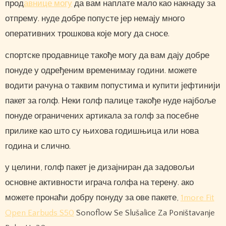
прод
авнице могу
да вам наплате мало као накнаду за
отпрему. нуде добре попусте јер немају много
оперативних трошкова које могу да сносе.
спортске продавнице такође могу да вам дају добре
понуде у одређеним временимау години. можете
водити рачуна о таквим попустима и купити јефтинији
пакет за голф. Неки голф палице такође нуде најбоље
понуде ограничених артикала за голф за посебне
прилике као што су њихова годишњица или нова
година и слично.
у целини, голф пакет је дизајниран да задовољи
основне активности играча голфа на терену. ако
можете пронаћи добру понуду за ове пакете,
1more Fit
Open Earbuds S50
Sonoflow Se Slušalice Za Poništavanje