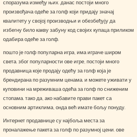
споразума између њих. данас постоји много
произвођача одеће за голф који придају значај
квалитету у својој производњи и обезбеђују да
избегну било какву забуну код својих купаца приликом
одабира одеће за голф.
пошто је голф популарна игра, има играче широм
света. због популарности ове игре, постоји много
продавница које продају одећу за голф која је
брендирана по разумним ценама. и можете уживати у
куповини на мреживаша одећа за голф по сниженим
стопама. тако да, ако набавите прави пакет са
основним артиклима, онда већ имате бољу понуду.
Интернет продавнице су најбоља места за
проналажење пакета за голф по разумној цени. ове