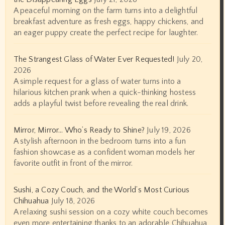
A peaceful morning on the farm turns into a delightful
breakfast adventure as fresh eggs, happy chickens, and
an eager puppy create the perfect recipe for laughter.
The Strangest Glass of Water Ever Requested!
July 20,
2026
A simple request for a glass of water turns into a
hilarious kitchen prank when a quick-thinking hostess
adds a playful twist before revealing the real drink.
Mirror, Mirror… Who’s Ready to Shine?
July 19, 2026
A stylish afternoon in the bedroom turns into a fun
fashion showcase as a confident woman models her
favorite outfit in front of the mirror.
Sushi, a Cozy Couch, and the World’s Most Curious
Chihuahua
July 18, 2026
A relaxing sushi session on a cozy white couch becomes
even more entertaining thanks to an adorable Chihuahua