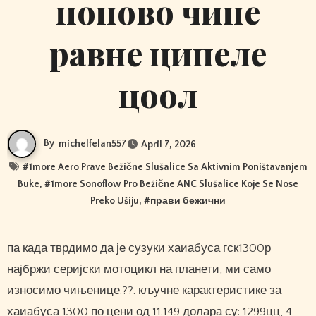
поново чине
равне ципеле
цоол
By
michelfelan557
April 7, 2026
#
1more Aero Prave Bežične Slušalice Sa Aktivnim Poništavanjem
Buke
, #
1more Sonoflow Pro Bežične ANC Slušalice Koje Se Nose
Preko Ušiju
, #
прави бежични
па када тврдимо да је сузуки хаиабуса гск1300р
најбржи серијски мотоцикл на планети, ми само
износимо чињенице.??. кључне карактеристике за
хаиабуса 1300 по цени од 11.149 долара су: 1299цц, 4-