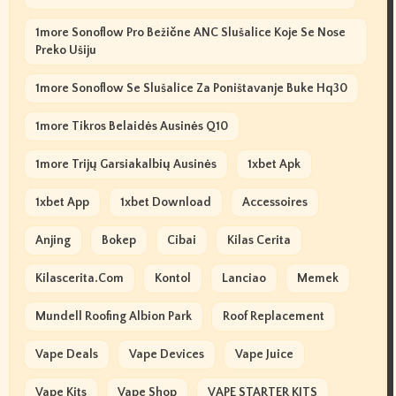
1more Sonoflow Pro Bežične ANC Slušalice Koje Se Nose
Preko Ušiju
1more Sonoflow Se Slušalice Za Poništavanje Buke Hq30
1more Tikros Belaidės Ausinės Q10
1more Trijų Garsiakalbių Ausinės
1xbet Apk
1xbet App
1xbet Download
Accessoires
Anjing
Bokep
Cibai
Kilas Cerita
Kilascerita.com
Kontol
Lanciao
Memek
Mundell Roofing Albion Park
Roof Replacement
Vape Deals
Vape Devices
Vape Juice
Vape Kits
Vape Shop
VAPE STARTER KITS