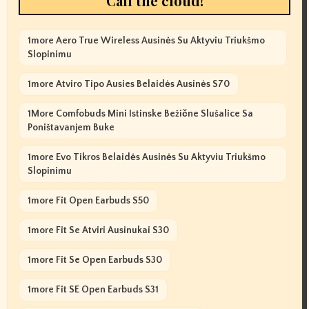
Call the cloud!
1more Aero True Wireless Ausinės Su Aktyviu Triukšmo
Slopinimu
1more Atviro Tipo Ausies Belaidės Ausinės S70
1More Comfobuds Mini Istinske Bežične Slušalice Sa
Poništavanjem Buke
1more Evo Tikros Belaidės Ausinės Su Aktyviu Triukšmo
Slopinimu
1more Fit Open Earbuds S50
1more Fit Se Atviri Ausinukai S30
1more Fit Se Open Earbuds S30
1more Fit SE Open Earbuds S31