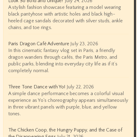
Look So Bold and Unique?
July 24, 2026
A stylish fashion showcase featuring a model wearing
black pantyhose with artistic holes and black high-
heeled cage sandals decorated with silver studs, ankle
chains, and toe rings.
Paris Dragon Café Adventure
July 23, 2026
In this cinematic fantasy vlog set in Paris, a friendly
dragon wanders through cafés, the Paris Metro, and
public parks, blending into everyday city life as if it’s
completely normal.
Three Tone Dance with Yo!
July 22, 2026
A simple dance performance becomes a colorful visual
experience as Yo's choreography appears simultaneously
in three vibrant panels with purple, blue, and yellow
tones.
The Chicken Coop, the Hungry Puppy, and the Case of
the Disappearing Eggs
July 21, 2026