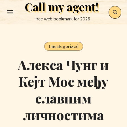
Call my agent!
Skip
to
free web bookmark for 2026
content
Uncategorized
Алекса Чунг и
Кејт Мос међу
славним
личностима