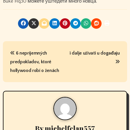
Buke Hq30 можете уштедети много новца.
P
6 nepríjemných
i dalje uživati ​​u događaju
o
predpokladov, ktoré
s
hollywood robí o ženách
t
n
a
v
By
michelfelan557