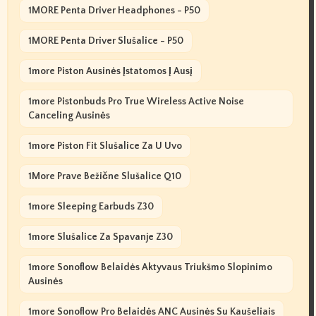
1MORE Penta Driver Headphones - P50
1MORE Penta Driver Slušalice - P50
1more Piston Ausinės Įstatomos Į Ausį
1more Pistonbuds Pro True Wireless Active Noise
Canceling Ausinės
1more Piston Fit Slušalice Za U Uvo
1More Prave Bežične Slušalice Q10
1more Sleeping Earbuds Z30
1more Slušalice Za Spavanje Z30
1more Sonoflow Belaidės Aktyvaus Triukšmo Slopinimo
Ausinės
1more Sonoflow Pro Belaidės ANC Ausinės Su Kaušeliais