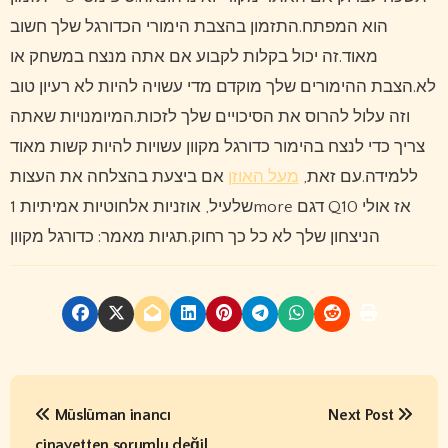
הוא המפתח.התזמון בהצבת הימורי הכדורגל שלך חשוב
מאוד.זה יכול בקלות לקבוע אם אתה מנצח במשחק או
לא.הצבת ההימורים שלך מוקדם מדי עשויה להיות לא רעיון טוב
וזה עלול להרוס את הסיכויים שלך לזכות.המיומנויות שאתה
צריך כדי לנצח בהימור כדורגל מקוון עשויות להיות קשות מאוד
ללמידה.עם זאת,
מעל האוזן
אם ביצעת בהצלחה את העצות
שלעיל, אוזניות אלחוטיות אמיתיות 1more דגם Q10 אז אולי
הניצחון שלך לא כל כך רחוק.תגיות מאמר: כדורגל מקוון
P
Müslüman inancı
Next Post
o
cinayetten sorumlu değil