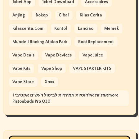
1xbet App
1xbet Download
Accessoires
Anjing
Bokep
Cibai
Kilas Cerita
Kilascerita.com
Kontol
Lanciao
Memek
Mundell Roofing Albion Park
Roof Replacement
Vape Deals
Vape Devices
Vape Juice
Vape Kits
Vape Shop
VAPE STARTER KITS
Vape Store
Xnxx
אוזניות אלחוטיות אמיתיות לביטול רעשים אקטיבי 1more
Pistonbuds Pro Q30