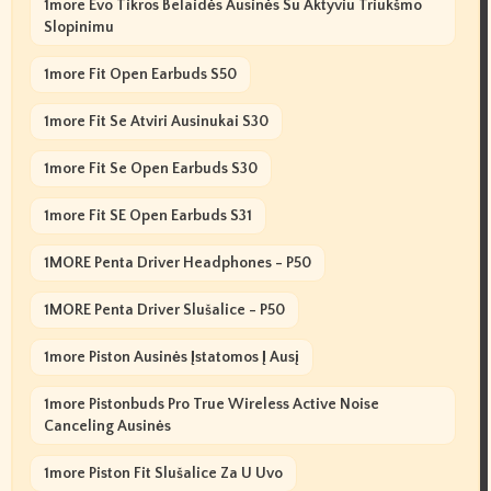
1more Evo Tikros Belaidės Ausinės Su Aktyviu Triukšmo
Slopinimu
1more Fit Open Earbuds S50
1more Fit Se Atviri Ausinukai S30
1more Fit Se Open Earbuds S30
1more Fit SE Open Earbuds S31
1MORE Penta Driver Headphones - P50
1MORE Penta Driver Slušalice - P50
1more Piston Ausinės Įstatomos Į Ausį
1more Pistonbuds Pro True Wireless Active Noise
Canceling Ausinės
1more Piston Fit Slušalice Za U Uvo