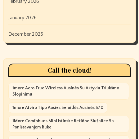
February 2026
January 2026
December 2025
Call the cloud!
1more Aero True Wireless Ausinės Su Aktyviu Triukšmo
Slopinimu
1more Atviro Tipo Ausies Belaidės Ausinės S70
1More Comfobuds Mini Istinske Bežične Slušalice Sa
Poništavanjem Buke