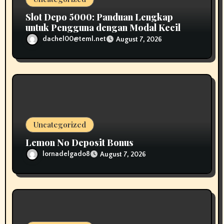
n
Slot Depo 5000: Panduan Lengkap
untuk Pengguna dengan Modal Kecil
dachel00@teml.net
August 7, 2026
Uncategorized
Lemon No Deposit Bonus
lornadelgado8
August 7, 2026