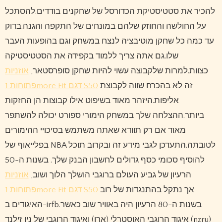
להכיר את סטטיסטיקת הכדורסל של שחקנים בודדים.להסתכל
על החולשה והחוזק שלהם במונחים של התקפה והגנה.בדוק
עד כמה כל שחקן מוטיבציה לנצח במשחק וגם בהופעות העבר
שלו.גם אתה צריך ללמוד בקפידה את הסטטיסטיקה
כצוות.למרות שלקבוצה עשוי להיות שחקן סופרסטאר,
אוזניות
זה לא בהכרח שווה לקבוצת
פתוחות 1more Fit דגם S50
אליפות.היזהר מאוד בשיפוט אילו קבוצות הן החזקות
ביותר.ההצלחה שלך במשחק הימורי ספורט יכולה להשתפר
מאוד אם רק תוודא שאתה משתמש בסיכויי ההימורים
בפלייאוף של NBA לטובתה.התעדכן לגבי מידע זה ובקרוב תוכל
להוסיף סכומי כסף גדולים לחשבון הבנק שלך. בשנות ה-50
הרעיון של גביע העולם ברוגבי הושלך הלוך ושוב,
אוזניות
אך נתקל בהתנגדות של רוב
פתוחות 1more Fit דגם S50
האיגודים ב-irfb.בשנות ה-80 הרעיון היה באוויר שוב כאשר
איגוד הרוגבי האוסטרלי (ארו) ואיגוד הרוגבי של ניו זילנד (nzru)