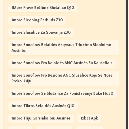
1More Prave Bežične Slušalice Q10
1more Sleeping Earbuds Z30
1more Slušalice Za Spavanje Z30
1more Sonoflow Belaidės Aktyvaus Triukšmo Slopinimo
Ausinės
1more Sonoflow Pro Belaidės ANC Ausinės Su Kaušeliais
1more Sonoflow Pro Bežične ANC Slušalice Koje Se Nose
Preko Ušiju
1more Sonoflow Se Slušalice Za Poništavanje Buke Hq30
1more Tikros Belaidės Ausinės Q10
1more Trijų Garsiakalbių Ausinės
1xbet Apk