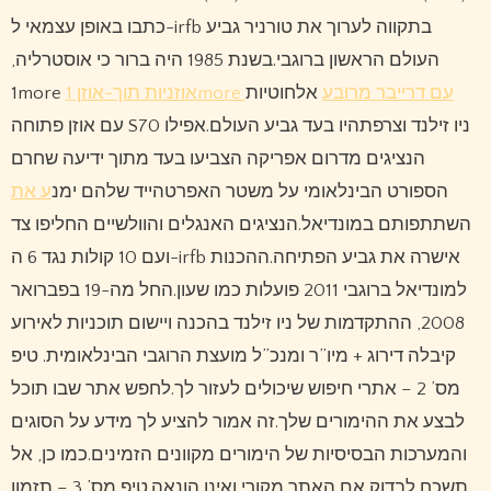
כתבו באופן עצמאי ל-irfb בתקווה לערוך את טורניר גביע
העולם הראשון ברוגבי.בשנת 1985 היה ברור כי אוסטרליה,
1more
אלחוטיות
אוזניות תוך-אוזן 1more עם דרייבר מרובע
עם אוזן פתוחה S70 ניו זילנד וצרפתהיו בעד גביע העולם.אפילו
הנציגים מדרום אפריקה הצביעו בעד מתוך ידיעה שחרם
הספורט הבינלאומי על משטר האפרטהייד שלהם ימנ
ע את
השתתפותם במונדיאל.הנציגים האנגלים והוולשיים החליפו צד
ועם 10 קולות נגד 6 ה-irfb אישרה את גביע הפתיחה.ההכנות
למונדיאל ברוגבי 2011 פועלות כמו שעון.החל מה-19 בפברואר
2008, ההתקדמות של ניו זילנד בהכנה ויישום תוכניות לאירוע
קיבלה דירוג + מיו”ר ומנכ”ל מועצת הרוגבי הבינלאומית. טיפ
מס’ 2 – אתרי חיפוש שיכולים לעזור לך.לחפש אתר שבו תוכל
לבצע את ההימורים שלך.זה אמור להציע לך מידע על הסוגים
והמערכות הבסיסיות של הימורים מקוונים הזמינים.כמו כן, אל
תשכח לבדוק אם האתר מקורי ואינו הונאה.טיפ מס’ 3 – תזמון