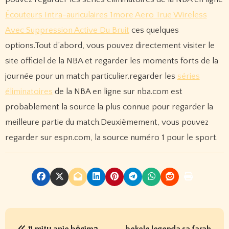
Écouteurs Intra-auriculaires 1more Aero True Wireless
Avec Suppression Active Du Bruit
ces quelques
options.Tout d’abord, vous pouvez directement visiter le
site officiel de la NBA et regarder les moments forts de la
journée pour un match particulier.regarder les
séries
éliminatoires
de la NBA en ligne sur nba.com est
probablement la source la plus connue pour regarder la
meilleure partie du match.Deuxièmement, vous pouvez
regarder sur espn.com, la source numéro 1 pour le sport.
P
11 mitų apie bėgimą
bekele legenda sa farah