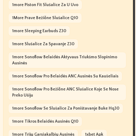
1more Piston Fit Slušalice Za U Uvo
1More Prave Bežične Slušalice Q10
1more Sleeping Earbuds Z30
1more Slušalice Za Spavanje Z30
1more Sonoflow Belaidės Aktyvaus Triukšmo Slopinimo
Ausinės
1more Sonoflow Pro Belaidės ANC Ausinės Su Kaušeliais
1more Sonoflow Pro Bežične ANC Slušalice Koje Se Nose
Preko Ušiju
1more Sonoflow Se Slušalice Za Poništavanje Buke Hq30
1more Tikros Belaidės Ausinės Q10
1more Trijų Garsiakalbių Ausinės
1xbet Apk