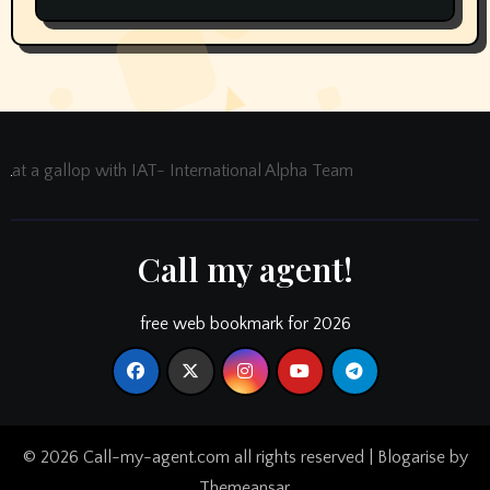
Vapors Selection UAE
at a gallop with IAT- International Alpha Team
Call my agent!
free web bookmark for 2026
© 2026 Call-my-agent.com all rights reserved
|
Blogarise
by
Themeansar
.