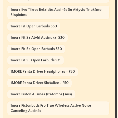
1more Evo Tikros Belaidės Ausinės Su Aktyviu Triukšmo
Slopinimu
1more Fit Open Earbuds S50
1more Fit Se Atviri Ausinukai S30
1more Fit Se Open Earbuds S30
1more Fit SE Open Earbuds S31
1MORE Penta Driver Headphones - P50
1MORE Penta Driver Slušalice - P50
1more Piston Ausinės Įstatomos Į Ausį
1more Pistonbuds Pro True Wireless Active Noise
Canceling Ausinės