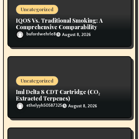
o
Uncategorized
n
IQOS Vs. Traditional Smoking: A
Comprehensive Comparability
bufordwehrle8
August 8, 2026
Uncategorized
1ml Delta 8 CDT Cartridge (CO₂
Extracted Terpenes)
ethelyyh50587325
August 8, 2026