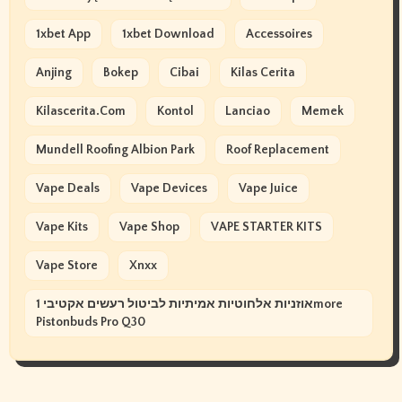
1xbet App
1xbet Download
Accessoires
Anjing
Bokep
Cibai
Kilas Cerita
Kilascerita.com
Kontol
Lanciao
Memek
Mundell Roofing Albion Park
Roof Replacement
Vape Deals
Vape Devices
Vape Juice
Vape Kits
Vape Shop
VAPE STARTER KITS
Vape Store
Xnxx
אוזניות אלחוטיות אמיתיות לביטול רעשים אקטיבי 1more
Pistonbuds Pro Q30