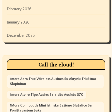
February 2026
January 2026
December 2025
Call the cloud!
1more Aero True Wireless Ausinės Su Aktyviu Triukšmo
Slopinimu
1more Atviro Tipo Ausies Belaidės Ausinės S70
1More Comfobuds Mini Istinske Bežične Slušalice Sa
Poništavanjem Buke