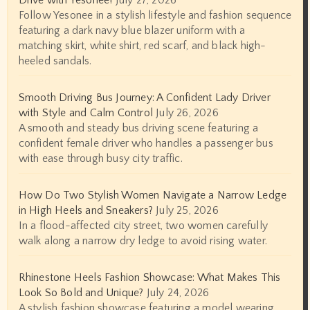
Drive with Yesonee!
July 27, 2026
Follow Yesonee in a stylish lifestyle and fashion sequence
featuring a dark navy blue blazer uniform with a
matching skirt, white shirt, red scarf, and black high-
heeled sandals.
Smooth Driving Bus Journey: A Confident Lady Driver
with Style and Calm Control
July 26, 2026
A smooth and steady bus driving scene featuring a
confident female driver who handles a passenger bus
with ease through busy city traffic.
How Do Two Stylish Women Navigate a Narrow Ledge
in High Heels and Sneakers?
July 25, 2026
In a flood-affected city street, two women carefully
walk along a narrow dry ledge to avoid rising water.
Rhinestone Heels Fashion Showcase: What Makes This
Look So Bold and Unique?
July 24, 2026
A stylish fashion showcase featuring a model wearing