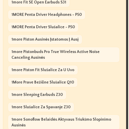
1more Fit SE Open Earbuds S31
1MORE Penta Driver Headphones - P50
1MORE Penta Driver Slušalice - P50
1more Piston Ausinės Įstatomos Į Ausį
1more Pistonbuds Pro True Wireless Active Noise
Canceling Ausinės
1more Piston Fit Slušalice Za U Uvo
1More Prave Bežične Slušalice Q10
1more Sleeping Earbuds Z30
1more Slušalice Za Spavanje Z30
1more Sonoflow Belaidės Aktyvaus Triukšmo Slopinimo
Ausinės