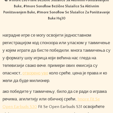
#
1more Evo Prave Bežične Slušalice Sa Aktivnim Poništavanjem
Buke
, #
1more Sonoflow Bežične Slušalice Sa Aktivnim
Poništavanjem Buke
, #
1more Sonoflow Se Slušalice Za Poništavanje
Buke Hq30
наградне игре се могу освојити једноставном
регистрацијом код спонзора или уласком у такмичење
у којем играте да бисте победили. многа такмичења су
у формату шоу игрица који већина нас гледа на
телевизији свако вече. примери ових емисија су
опасност,
отворено уво
коло среће, цена је права и ко
жели да буде милионер.
ако победите у такмичењу, било да се ради о играма
речима, агилитију или обичној срећи,
1more Fit Se
Open Earbuds S30
Fit Se Open Earbuds S31 освојићете