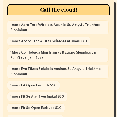
Call the cloud!
1more Aero True Wireless Ausinės Su Aktyviu Triukšmo
Slopinimu
1more Atviro Tipo Ausies Belaidės Ausinės S70
1More Comfobuds Mini Istinske Bežične Slušalice Sa
Poništavanjem Buke
1more Evo Tikros Belaidės Ausinės Su Aktyviu Triukšmo
Slopinimu
1more Fit Open Earbuds S50
1more Fit Se Atviri Ausinukai S30
1more Fit Se Open Earbuds S30