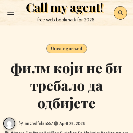
Call my agent!
Skip
to
free web bookmark for 2026
content
Uncategorized
филм који не би
требало да
одбијете
By
michelfelan557
April 29, 2026