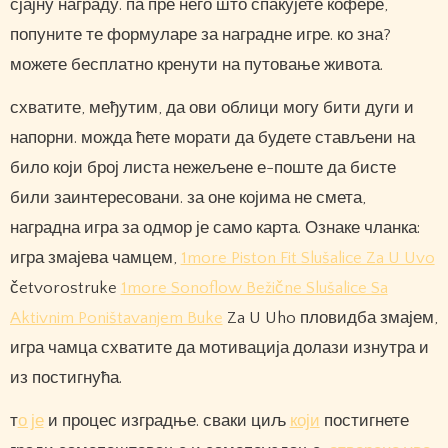
сјајну награду. па пре него што спакујете кофере,
попуните те формуларе за наградне игре. ко зна?
можете бесплатно кренути на путовање живота.
схватите, међутим, да ови облици могу бити дуги и
напорни. можда ћете морати да будете стављени на
било који број листа нежељене е-поште да бисте
били заинтересовани. за оне којима не смета,
наградна игра за одмор је само карта. Ознаке чланка:
игра змајева чамцем,
1more Piston Fit Slušalice Za U Uvo
četvorostruke
1more Sonoflow Bežične Slušalice Sa
Aktivnim Poništavanjem Buke
Za U Uho пловидба змајем,
игра чамца схватите да мотивација долази изнутра и
из постигнућа.
т
о је
и процес изградње. сваки циљ
који
постигнете