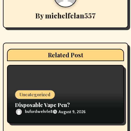
v
By
michelfelan557
i
g
a
t
Related Post
i
o
n
Uncategorized
Disposable Vape Pen?
bufordwehrle8
August 9, 2026