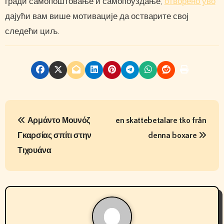
гради самопоштовање и самопоуздање,
отворено уво
дајући вам више мотивације да остварите свој
следећи циљ.
P
Αρμάντο Μουνόζ
en skattebetalare tko från
o
Γκαρσίας σπίτι στην
denna boxare
s
Τιχουάνα
t
n
a