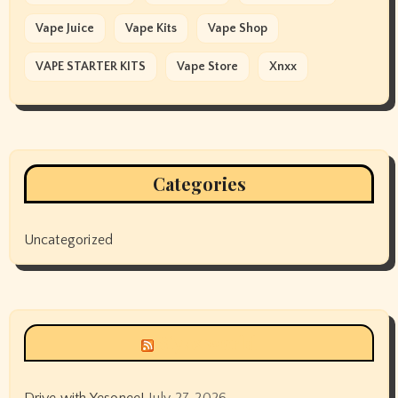
Vape Juice
Vape Kits
Vape Shop
VAPE STARTER KITS
Vape Store
Xnxx
Categories
Uncategorized
Siyax world