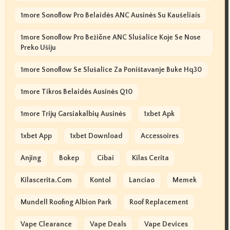
1more Sonoflow Pro Belaidės ANC Ausinės Su Kaušeliais
1more Sonoflow Pro Bežične ANC Slušalice Koje Se Nose
Preko Ušiju
1more Sonoflow Se Slušalice Za Poništavanje Buke Hq30
1more Tikros Belaidės Ausinės Q10
1more Trijų Garsiakalbių Ausinės
1xbet Apk
1xbet App
1xbet Download
Accessoires
Anjing
Bokep
Cibai
Kilas Cerita
Kilascerita.com
Kontol
Lanciao
Memek
Mundell Roofing Albion Park
Roof Replacement
Vape Clearance
Vape Deals
Vape Devices