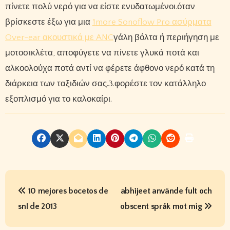
πίνετε πολύ νερό για να είστε ενυδατωμένοι.όταν
βρίσκεστε έξω για μια
1more Sonoflow Pro ασύρματα
Over-ear ακουστικά με ANC
γάλη βόλτα ή περιήγηση με
μοτοσικλέτα, αποφύγετε να πίνετε γλυκά ποτά και
αλκοολούχα ποτά αντί να φέρετε άφθονο νερό κατά τη
διάρκεια των ταξιδιών σας.3.φορέστε τον κατάλληλο
εξοπλισμό για το καλοκαίρι.
P
10 mejores bocetos de
abhijeet använde fult och
o
snl de 2013
obscent språk mot mig
s