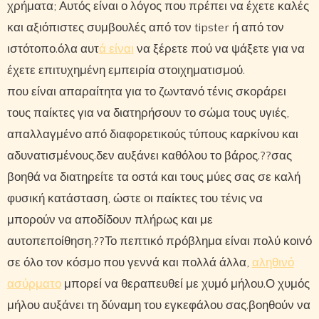
χρήματα; Αυτός είναι ο λόγος που πρέπει να έχετε καλές
και αξιόπιστες συμβουλές από τον tipster ή από τον
ιστότοπο.όλα αυτ
ά είναι
να ξέρετε πού να ψάξετε για να
έχετε επιτυχημένη εμπειρία στοιχηματισμού.
που είναι απαραίτητα για το ζωντανό τένις σκοράρει
τους παίκτες για να διατηρήσουν το σώμα τους υγιές,
απαλλαγμένο από διαφορετικούς τύπους καρκίνου και
αδυνατισμένους.δεν αυξάνει καθόλου το βάρος.??σας
βοηθά να διατηρείτε τα οστά και τους μύες σας σε καλή
φυσική κατάσταση, ώστε οι παίκτες του τένις να
μπορούν να αποδίδουν πλήρως και με
αυτοπεποίθηση.??Το πεπτικό πρόβλημα είναι πολύ κοινό
σε όλο τον κόσμο που γεννά και πολλά άλλα,
αληθινό
ασύρματο
μπορεί να θεραπευθεί με χυμό μήλου.Ο χυμός
μήλου αυξάνει τη δύναμη του εγκεφάλου σας.βοηθούν να