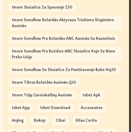
1more Slušalice Za Spavanje Z30
1more Sonoflow Belaidės Aktyvaus Triukšmo Slopinimo
Ausinės
1more Sonoflow Pro Belaidės ANC Ausinės Su Kaušeliais
1more Sonoflow Pro Bežične ANC Slušalice Koje Se Nose
Preko Ušiju
1more Sonoflow Se Slušalice Za Poništavanje Buke Hq30
1more Tikros Belaidės Ausinės Q10
1more Trijų Garsiakalbių Ausinės
1xbet Apk
1xbet App
1xbet Download
Accessoires
Anjing
Bokep
Cibai
Kilas Cerita