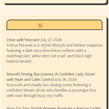
Siyax world
Drive with Yesonee!
July 27, 2026
Follow Yesonee in a stylish lifestyle and fashion sequence
featuring a dark navy blue blazer uniform with a
matching skirt, white shirt, red scarf, and black high-
heeled sandals.
Smooth Driving Bus Journey: A Confident Lady Driver
with Style and Calm Control
July 26, 2026
A smooth and steady bus driving scene featuring a
confident female driver who handles a passenger bus
with ease through busy city traffic.
How Do Two Stylish Women Navigate a Narrow Ledge