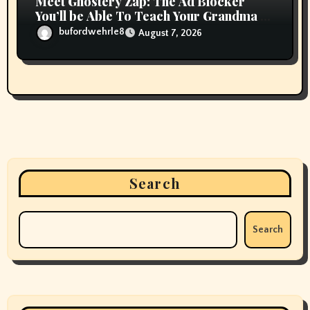
Meet Ghostery Zap: The Ad Blocker
You’ll be Able To Teach Your Grandma In
2 Minutes
bufordwehrle8
August 7, 2026
Search
Search