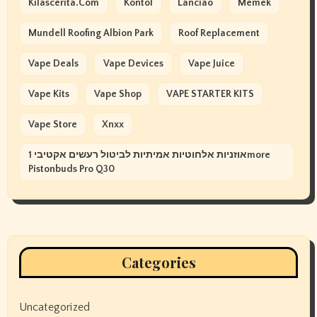
Kilascerita.com
Kontol
Lanciao
Memek
Mundell Roofing Albion Park
Roof Replacement
Vape Deals
Vape Devices
Vape Juice
Vape Kits
Vape Shop
VAPE STARTER KITS
Vape Store
Xnxx
אוזניות אלחוטיות אמיתיות לביטול רעשים אקטיבי 1more
Pistonbuds Pro Q30
Categories
Uncategorized