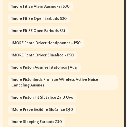
1more Fit Se Atviri Ausinukai S30
1more Fit Se Open Earbuds S30
1more Fit SE Open Earbuds S31
1MORE Penta Driver Headphones - P50
1MORE Penta Driver Slušalice - P50
1more Piston Ausinės Įstatomos Į Ausį
1more Pistonbuds Pro True Wireless Active Noise
Canceling Ausinės
1more Piston Fit Slušalice Za U Uvo
1More Prave Bežične Slušalice Q10
1more Sleeping Earbuds Z30