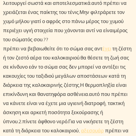
λειτουργεί σωστά και αποτελεσματικά.αυτό πρέπει να
χρειάζεται ένας παίκτης του τένις.Μην φιλτράρετε τον
χυμό μήλου γιατί ο αφρός στο πάνω μέρος του χυμού
περιέχει υγιή στοιχεία που χάνονται αντί να είναιμέρος
του σώματός σου.??
πρέπει να βεβαιωθείτε ότι το σώμα σας αντ
έχει
τη ζέστη
ή τον ζεστό αέρα του καλοκαιριού.θα θέσετε τη ζωή σας
σε κίνδυνο εάν το σώμα σας δεν μπορεί να αντέξει τις
κακουχίες του ταξιδιού μεγάλων αποστάσεων κατά τη
διάρκεια της καλοκαιρινής ζέστης.Η θερμοπληξία είναι
επικίνδυνη και θανατηφόρα ασθένεια.αυτό που πρέπει
να κάνετε είναι να έχετε μια υγιεινή διατροφή, τακτική
άσκηση και αρκετή ποσότητα ξεκούρασης ή
ύπνου.2.πίνετε άφθονο νερό.Για να νικήσετε τη ζέστη
κατά τη διάρκεια του καλοκαιριού,
αξεσουάρ
πρέπει να