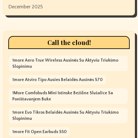
December 2025
Call the cloud!
1more Aero True Wireless Ausinės Su Aktyviu Triukšmo
Slopinimu
1more Atviro Tipo Ausies Belaidės Ausinės S70
1More Comfobuds Mini Istinske Bežične Slušalice Sa
Poništavanjem Buke
1more Evo Tikros Belaidės Ausinės Su Aktyviu Triukšmo
Slopinimu
1more Fit Open Earbuds S50