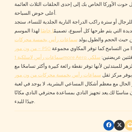
حوت الأوركا الخاص بك إلى إحدى الحلقات الثلاث العائمة
أعلى حوض السباحة.
رجال أو سترة راكب الدراجة النارية الجلدية للنساء، ستجد
ديدة التي يتم طرحها كل أسبوع، تصميم
ًا خاصًا
من حيث الحجم والطول.يولد
سماعات رأس بخمسة محركات
دًا من التسامح.كما توفر المكاوي مجموعة
من ون مور – P50
فئتين عريضتين
سلكي
 للمبتدئين لأنها توفر نقطة رائعة كبيرة وأكثر تسامحًا مع
يوفر مركز ثقل
هو الحال مع معظم أشكال المساعي البشرية، لا يوجد في لعبة
سبًا لك.يعد تجهيز النادي بمساعدة محترفي النادي مكانًا
جيدًا للبدء.