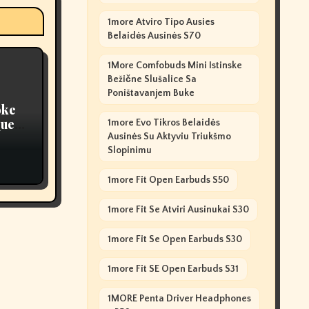
1more Atviro Tipo Ausies
Belaidės Ausinės S70
1More Comfobuds Mini Istinske
Bežične Slušalice Sa
Poništavanjem Buke
oke
ques,
1more Evo Tikros Belaidės
Ausinės Su Aktyviu Triukšmo
Slopinimu
1more Fit Open Earbuds S50
1more Fit Se Atviri Ausinukai S30
1more Fit Se Open Earbuds S30
1more Fit SE Open Earbuds S31
1MORE Penta Driver Headphones