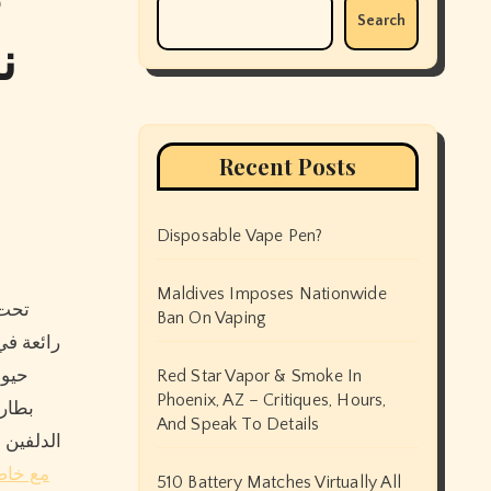
Search
Recent Posts
Disposable Vape Pen?
Maldives Imposes Nationwide
Ban On Vaping
حيوا
Red Star Vapor & Smoke In
Phoenix, AZ – Critiques, Hours,
بطاري
And Speak To Details
الدلفين 
مع خاصية إلغاء 
510 Battery Matches Virtually All