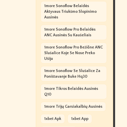
1more Sonoflow Belaidės
Aktyvaus Triukšmo Slopinimo
Ausinės
1more Sonoflow Pro Belaidės
ANC Ausinės Su Kaušeliais
1more Sonoflow Pro Bežične ANC
Slušalice Koje Se Nose Preko
Ušiju
1more Sonoflow Se Slušalice Za
Poništavanje Buke Hq30
1more Tikros Belaidės Ausinės
Q10
1more Trijų Garsiakalbių Ausinės
1xbet Apk
1xbet App