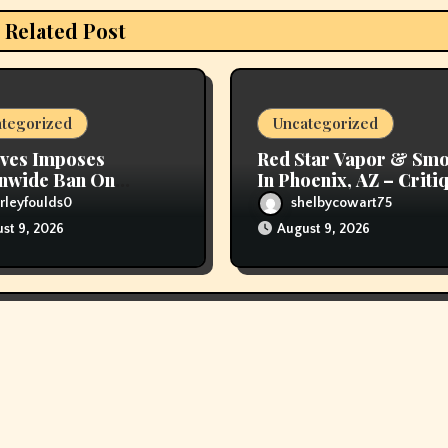
Related Post
tegorized
Uncategorized
ves Imposes
Red Star Vapor & Sm
nwide Ban On
In Phoenix, AZ – Criti
ng
Hours, And Speak To
rleyfoulds0
shelbycowart75
Details
st 9, 2026
August 9, 2026