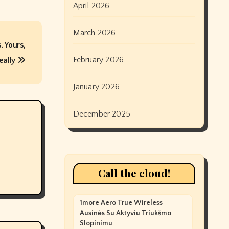
April 2026
March 2026
 Yours,
February 2026
eally
January 2026
December 2025
Call the cloud!
1more Aero True Wireless
Ausinės Su Aktyviu Triukšmo
Slopinimu