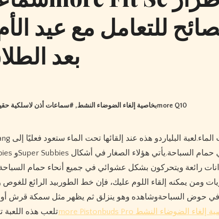
بعد الطلا
, #
سماعات أذن لاسلكية 1more Pistonbuds Pro Q30 بخاصية إلغاء الضوضاء النشط
سماعات أذن لاسلكية حقيقية 1more Q10
نات رائعة ويتحركون بشكل عشوائي في جميع أنحاء حمام السباحة 
ات ومن يمكنه إلقاء اللوم عليك، فإن خط الطوربيد الرائع للغوص و
في حوض السباحةوشاهده وهو ينزلق ثم يظهر مثل سمكة قرش أو دول
سماعات أذن لاسلكية 1more Pistonbuds Pro الضوضاء النشط
تلعب هذه اللعبة ت