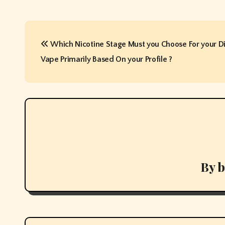
P
Which Nicotine Stage Must you Choose For your D
o
Vape Primarily Based On your Profile ?
s
t
n
a
v
By
b
i
g
a