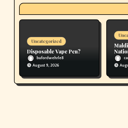
t
i
o
Unca
n
Uncategorized
Maldi
Disposable Vape Pen?
Natio
Vapi
bufordwehrle8
ca
August 9, 2026
Augu