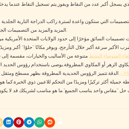
 يسجل أكبر عدد من النقاط ويفوز.يتم تسجيل النقاط عندما يدخل 
صميمات التي ستكون واعدة لسترة راكب الدراجة النارية الجلدية لل
لهذا الموسم.
المزيد والمزيد من التصميمات الج
تصميمات السائق مؤخرًا إلى حدود الولايات المتحدة الأمريكية 
ب الأكبر سرعة أكبر خلال التأرجح، ويوفر مكانًا “حلوًا” أكبر ومزي
سماعات رأس لاسلكية 1more Aero ضاء النشط
متنوعة من الأساليب والخيارات، مقسمة إلى :
كاوي الزهر أو المكاوي المطروقة.يوصى باستخدام رؤوس الحديد الزهر
ات رأس بخمسة محركات من ون مور
الدقة.تتميز الرؤوس الحديدية المطروقة بظهر مسطح ومثقل 
طة جميلة أكثر تركيزًا ومزيدًا من التحكم للاعبين ذوي الخبرة.كما 
حل “مقاس واحد يناسب الجميع”.ما هو مناسب لشريكك قد لا يكون منا