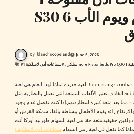
S30 6 نصائح للتعامل مع عيد الأم ويوم الأب
ق
By
blanchecopeland
June 6, 2026
#
, #
سلكي
لعبة جديدة تمامًا لهذا العام هي لعبة Boomerang scoobarang تحت الماء.لعبة البلياردو هذه عند إلقائها تحت الماء ستعود فعليًا إلى
القاذف.تعتبر الألعاب الممتعة التي تعمل بالبطارية مثل Subbies وSuper Subbies رائعة في حمام السباحة.يأتي هؤلاء الصغار في أشكال
– مما يعد متعة كبيرة لمطاردتهم.إذا كنت تفضل عدم وجود
الارتفاع رائع.يقوم الأطفال ببساطة بإلقاء سمكة القرش أو
فين حقيقية.متعة حقا هي لعبة السهام طوربيد أوركا.أنت
مامًا كما تفعل في لعبة رمي السهام