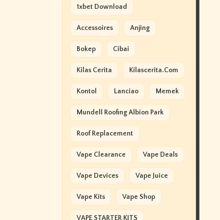
1xbet Download
Accessoires
Anjing
Bokep
Cibai
Kilas Cerita
Kilascerita.com
Kontol
Lanciao
Memek
Mundell Roofing Albion Park
Roof Replacement
Vape Clearance
Vape Deals
Vape Devices
Vape Juice
Vape Kits
Vape Shop
VAPE STARTER KITS