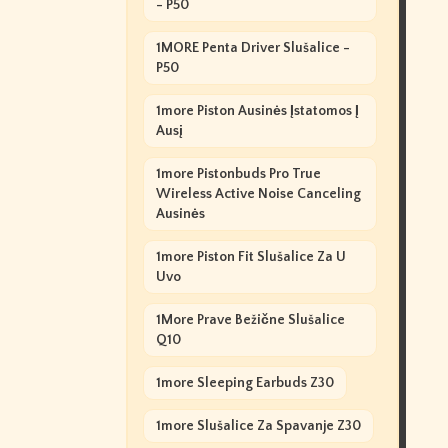
- P50
1MORE Penta Driver Slušalice -
P50
1more Piston Ausinės Įstatomos Į
Ausį
1more Pistonbuds Pro True
Wireless Active Noise Canceling
Ausinės
1more Piston Fit Slušalice Za U
Uvo
1More Prave Bežične Slušalice
Q10
1more Sleeping Earbuds Z30
1more Slušalice Za Spavanje Z30