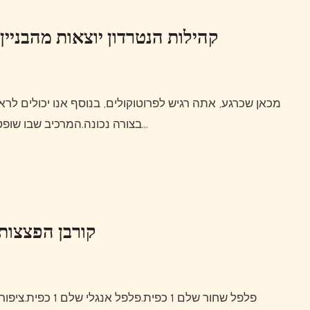
קהילות הנטרדון יוצאות מהבניין 
מכאן שכרגע, אתה רגיש לפרוטוקולים, בנוסף אנו יכולים לראות את הפעולה כמו ולהציע הרחק מהממצאים האידיאליים
בצורה נכונה.המרכיב שבו שופט אפקטיבי צריך לשלוט בו יהיה תיקון מקרים לא מכוונים רק…
קורבן הפצצות 
פלפל שחור שלם 1 כפית.פלפל אנגלי שלם 1 כפית.ציפורן שלמות4 עלי דפנה לאחר התקררות שופכים אותה על הדג