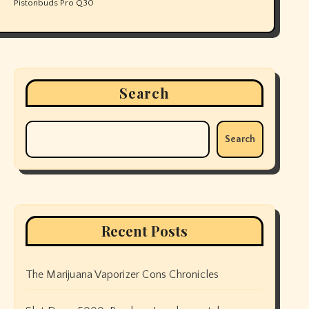
Pistonbuds Pro Q30
Search
Search
Recent Posts
The Marijuana Vaporizer Cons Chronicles