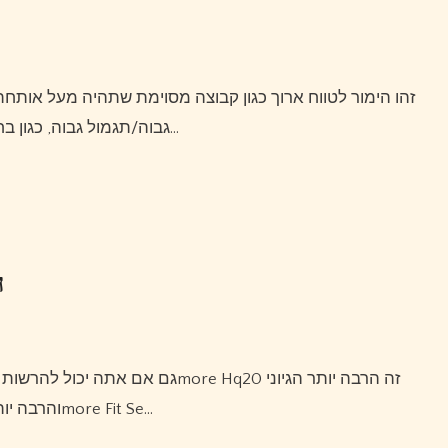
זהו הימור לטווח ארוך כגון קבוצה מסוימת שתהיה מעל אותחת כמות מסוימת של ניצחונות במהלך העונה.יש הימורי סיכון
גבוה/תגמול גבוה, כגון בחירת קבוצה שתזכה באליפות החטיבה או הליגה שלה. בעוד…
ה
גם אם אתה יכול להרשות לעצמך אחד מהתינוקות האלה, אוזניות אלחוטיות לילדים 1more Hq20 זה הרבה יותר הגיוני
והרבה יותר חסכוני לשכור.בנוסף לטיולי יום רגילים, אוזניות פתוחות 1more Fit Se…