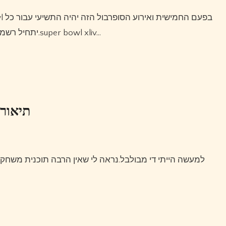
אזור מיאמי.אירוע super bowl xliv יתחיל רשמית ב-7 בפברואר, 2010.super bowl xliv…
תיאורי
למעשה הייתי די מבולבל.נראה לי שאין הרבה תוכנית משחק כי הוא כנראה לא הרגיש שהוא יהיה בעמדה הזו.אבל אז זה