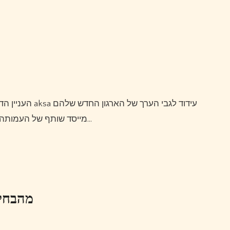
העניין הדרמטי הזה בספורט הדורש מבחינה ספורטיבית נתן למייסדי aksa עידוד לגבי הערך של הארגון החדש שלהם
שהוקם.logan long, אוזניות פתוחות 1more Fit Se דגם S31 מייסד שותף של העמותה…
מהבחירו