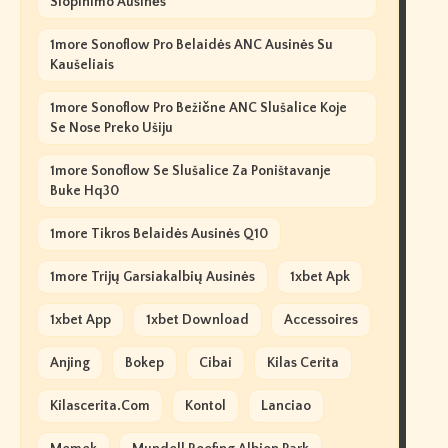
Slopinimo Ausinės
1more Sonoflow Pro Belaidės ANC Ausinės Su
Kaušeliais
1more Sonoflow Pro Bežične ANC Slušalice Koje
Se Nose Preko Ušiju
1more Sonoflow Se Slušalice Za Poništavanje
Buke Hq30
1more Tikros Belaidės Ausinės Q10
1more Trijų Garsiakalbių Ausinės
1xbet Apk
1xbet App
1xbet Download
Accessoires
Anjing
Bokep
Cibai
Kilas Cerita
Kilascerita.com
Kontol
Lanciao