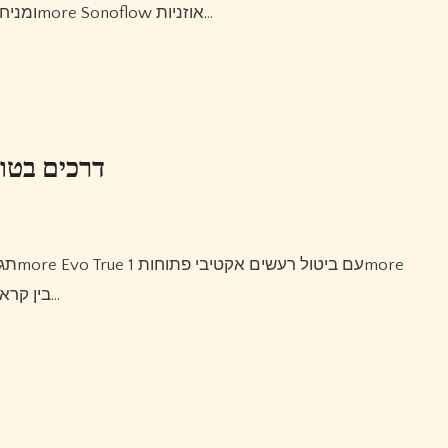
ומניחים מעל פרוסות לימון ובצל.מקררים למשך 5 ימים, אוזניות 1more Sonoflow אוזניות…
דרכים בטוח
תגיות מאמר: הבדל בין קראטה, הבדל בין, אוזניות אלחוטיות 1more Evo True עם ביטול רעשים אקטיבי פתוחות 1more
Fit Se דגם S31 בין קראטה, אביזרים אומנויות לחימה, קונג סיני, רוב…