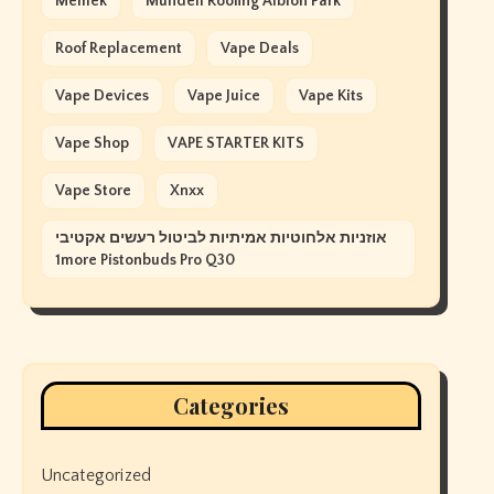
Memek
Mundell Roofing Albion Park
Roof Replacement
Vape Deals
Vape Devices
Vape Juice
Vape Kits
Vape Shop
VAPE STARTER KITS
Vape Store
Xnxx
אוזניות אלחוטיות אמיתיות לביטול רעשים אקטיבי
1more Pistonbuds Pro Q30
Categories
Uncategorized