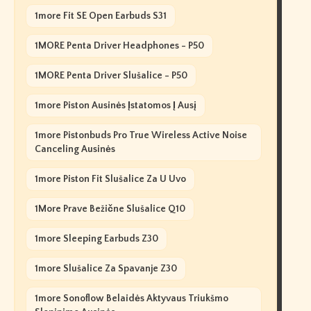
1more Fit SE Open Earbuds S31
1MORE Penta Driver Headphones - P50
1MORE Penta Driver Slušalice - P50
1more Piston Ausinės Įstatomos Į Ausį
1more Pistonbuds Pro True Wireless Active Noise
Canceling Ausinės
1more Piston Fit Slušalice Za U Uvo
1More Prave Bežične Slušalice Q10
1more Sleeping Earbuds Z30
1more Slušalice Za Spavanje Z30
1more Sonoflow Belaidės Aktyvaus Triukšmo