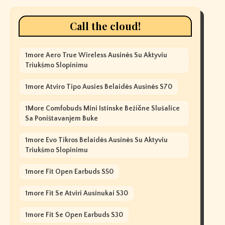
Call the cloud!
1more Aero True Wireless Ausinės Su Aktyviu
Triukšmo Slopinimu
1more Atviro Tipo Ausies Belaidės Ausinės S70
1More Comfobuds Mini Istinske Bežične Slušalice
Sa Poništavanjem Buke
1more Evo Tikros Belaidės Ausinės Su Aktyviu
Triukšmo Slopinimu
1more Fit Open Earbuds S50
1more Fit Se Atviri Ausinukai S30
1more Fit Se Open Earbuds S30