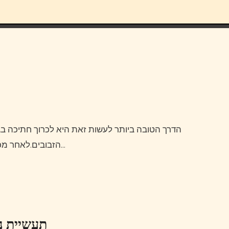
הדרך הטובה ביותר לעשות זאת היא לכרוך חתיכה בגודל שישה אינץ’ של חומר מוביל של 25-30 פאונד לקצה קו
הזבובים.לאחר מכן קושרים לולאה כמו אלה שנמצאים על ווים מהירים בקצה…
תעשיית נ