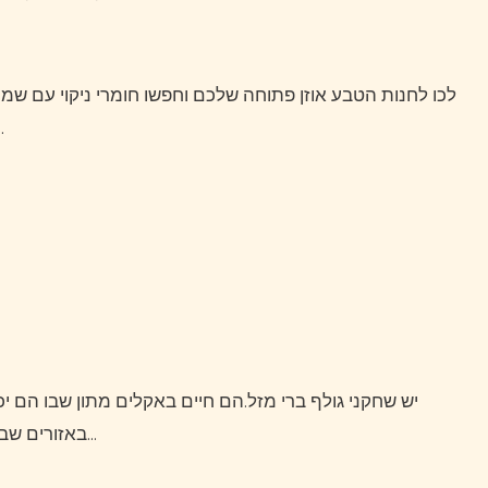
לכו לחנות הטבע אוזן פתוחה שלכם וחפשו חומרי ניקוי עם שמן עץ אוזן פתוחה התה או תמצית זרעי אשכוליות .הם הורגים
Evo True עם ביטול רעשים…
יש שחקני גולף ברי מזל.הם חיים באקלים מתון שבו הם יכולים לשחק בנוחות כל החורף.אולם אחוז גדול מאיתנו חיים
באזורים שבהם תנאי מזג האוויר מנוגדים לנו.גשם, כפור או שלג עלולים…