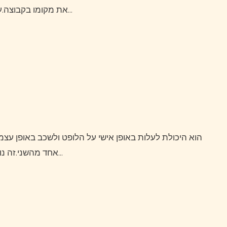
את מקומו בקבוצה.עד עכשיודונאדוני לא קיבל את ההסכם והצהיר ‘בעיני המצב…
אחד מהשני.זה נותן לשחקן הגולף את היכולת להתאים את המשחק שלו לפי…