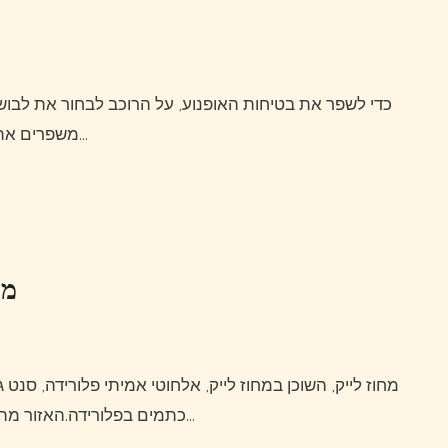
כדי לשפר את בטיחות האופנוע, על הרוכב לבחור את לבושו בקפידה ולהוסיף כמה אביזרי אופנוע.אביזרים אלה לא רק
משפרים את המראה הפיזי של הרוכב אלא גם מגנים על בעליו במהלך…
מו
בס Largemouth כתמים בפלורידה.האזור מתהדר בשטחי מחנה נקיים ומשפחתיים עם…