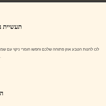
תעשיית נ
לכו לחנות הטבע אוזן פתוחה שלכם וחפשו חומרי ניקוי עם שמן עץ אוזן פתוחה התה או תמצית זרעי אשכוליות .הם הורגים
Evo True עם ביטול רעשים…
הו