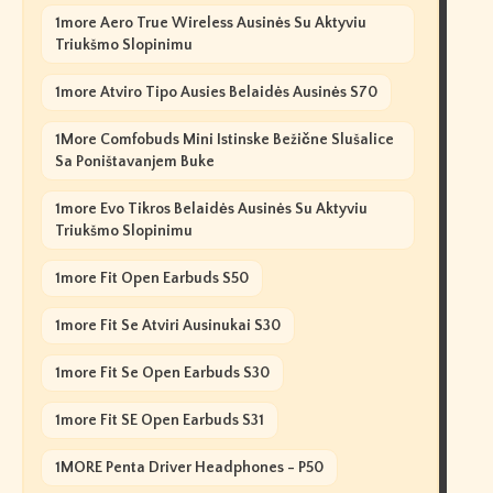
1more Aero True Wireless Ausinės Su Aktyviu
Triukšmo Slopinimu
1more Atviro Tipo Ausies Belaidės Ausinės S70
1More Comfobuds Mini Istinske Bežične Slušalice
Sa Poništavanjem Buke
1more Evo Tikros Belaidės Ausinės Su Aktyviu
Triukšmo Slopinimu
1more Fit Open Earbuds S50
1more Fit Se Atviri Ausinukai S30
1more Fit Se Open Earbuds S30
1more Fit SE Open Earbuds S31
1MORE Penta Driver Headphones - P50