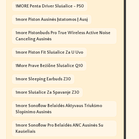
1MORE Penta Driver Slušalice - P50
1more Piston Ausinės Įstatomos Į Ausį
1more Pistonbuds Pro True Wireless Active Noise
Canceling Ausinės
1more Piston Fit Slušalice Za U Uvo
1More Prave Bežične Slušalice Q10
1more Sleeping Earbuds Z30
1more Slušalice Za Spavanje Z30
1more Sonoflow Belaidės Aktyvaus Triukšmo
Slopinimo Ausinės
1more Sonoflow Pro Belaidės ANC Ausinės Su
Kaušeliais