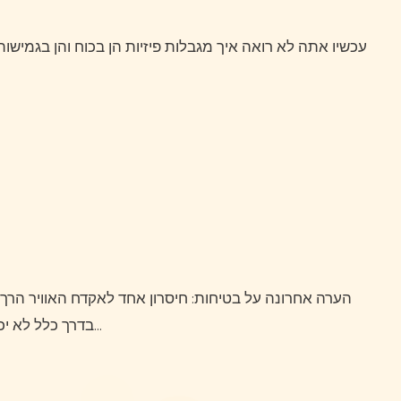
עכשיו אתה לא רואה איך מגבלות פיזיות הן בכוח והן בגמישות יגבילו או לא מאפשר לך להשיג את הדרישות לעיל, אני לא
הערה אחרונה על בטיחות: חיסרון אחד לאקדח האוויר הרך שנראה כמו אקדח אמיתי הוא שקציני אכיפת החוק ואחרים
בדרך כלל לא יכולים להבחין בין השניים.היו כמה מקרים שבהם אקדח אוויר…