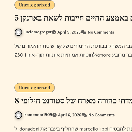
Uncategorized
5 באמצע החיים חייבות לשאת בארנקן
luciamcgregor
April 9, 2026
No Comments
שיטת ההימורים של lay מצבי המשחק בבורסת ההימורים של betfair הם כדלקמן:- צוות-a 5/2, אוזניות שינה 1more דגם
Uncategorized
8 תי כהורה מארח של סטודנט חילופי
kamennor1909
April 6, 2026
No Comments
ל-donadoni שהחליף בעבר את marcello lippi יש חוזה שיפוג בסוף היורו 2008; אך הוצעה לו הארכה על מנת להבטיח