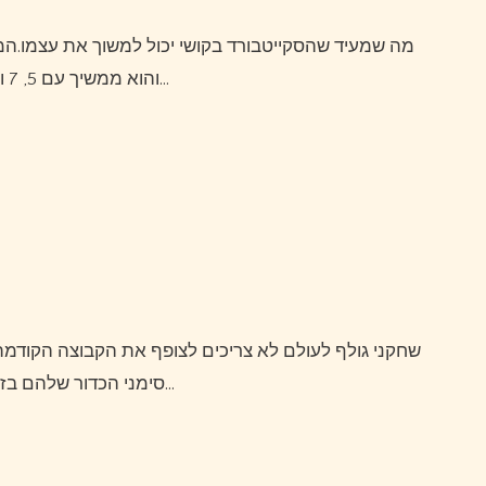
ביותר יהיה abec 3 והוא ממשיך עם 5, 7 ו-9.למתחילים הטוב ביותר יהיה להתחיל…
שחקני גולף לעולם לא צריכים לצופף את הקבוצה הקודמת או לפגר מאחור.על הירוקים, שחקני גולף חייבים לתקן את
סימני הכדור שלהם בזהירות.הם לא צריכים להשאיר קרקע חשופה או משטח חלק…