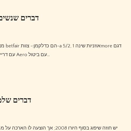
דברים שנשים 
Z30 אלחוטיות אמיתיות אוזניות תוך-אוזן 1more עם דרייבר מרובע Aero עם ביטול…
דברים שלמד