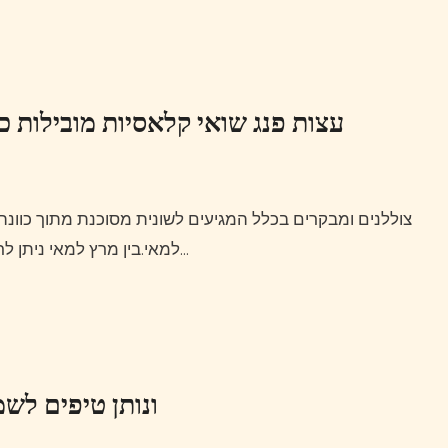
עצות פנג שואי קלאסיות מובילות כד
צוללנים ומבקרים בכלל המגיעים לשונית מסוכנת מתוך כוונה עיקרית לצפות בכרישים צריכים לתכנן את ביקורם בין מרץ
למאי.בין מרץ למאי ניתן לראות ביתר קלות את הכרישים הלבנים בשל העובדה שבזמן…
ונותן טיפים לש