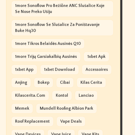
1more Sonoflow Pro Bežične ANC Slušalice Koje
Se Nose Preko Ušiju
1more Sonoflow Se Slušalice Za Poništavanje
Buke Hq30
1more Tikros Belaidės Ausinės Q10
1more Trijų Garsiakalbių Ausinės
1xbet Apk
1xbet App
1xbet Download
Accessoires
Anjing
Bokep
Cibai
Kilas Cerita
Kilascerita.com
Kontol
Lanciao
Memek
Mundell Roofing Albion Park
Roof Replacement
Vape Deals
Vape Devices
Vape Juice
Vape Kits