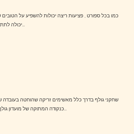
כמו בכל ספורט , פציעות ריצה יכולות להשפיע על הטובים שבינינו והידיעה ממה להיזהר וכיצד לנהל את התנאים הללו
יכולה לתת לך את הסיכוי הטוב ביותר להחלמה מלאה ולהצליח להגיע…
שחקני גולף בדרך כלל מאשימים זריקה שהוחטה בעובדה שהם לא פגעו בנקודה המתוקה.חלקם משתמשים בביטוי זה
כנקודה המתוקה של מועדון גולף, מעל האוזן אבל אחרים יודעים שיש מדע המעורב בפגיעה…