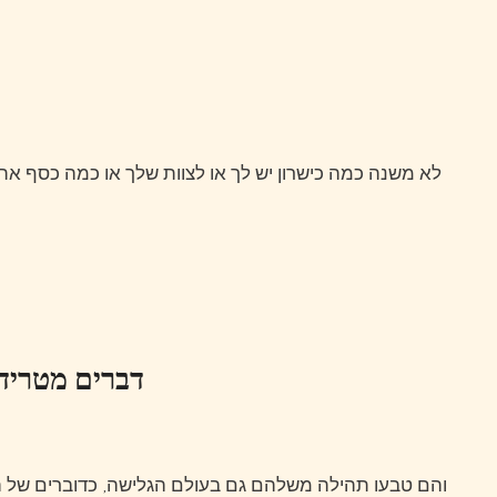
לא משנה כמה כישרון יש לך או לצוות שלך או כמה כסף אתה מוציא על ציוד ואימונים גופניים, אתה לא יכול למצות את
דברים מטרידי
והם טבעו תהילה משלהם גם בעולם הגלישה, כדוברים של הספורט בתמיכה מסחרית ומסעות הסברה.היופי של גלישה