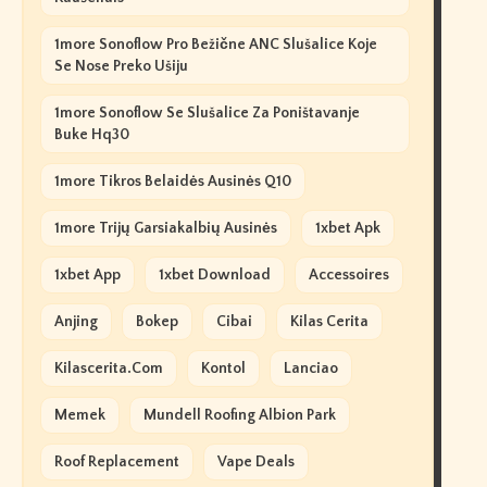
1more Sonoflow Pro Bežične ANC Slušalice Koje
Se Nose Preko Ušiju
1more Sonoflow Se Slušalice Za Poništavanje
Buke Hq30
1more Tikros Belaidės Ausinės Q10
1more Trijų Garsiakalbių Ausinės
1xbet Apk
1xbet App
1xbet Download
Accessoires
Anjing
Bokep
Cibai
Kilas Cerita
Kilascerita.com
Kontol
Lanciao
Memek
Mundell Roofing Albion Park
Roof Replacement
Vape Deals