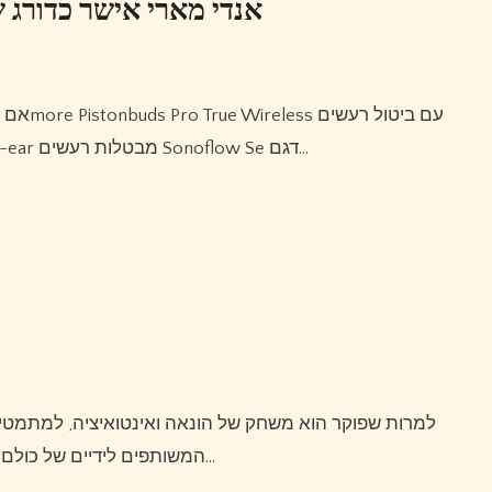
אנדי מארי אישר כדורג ש
אם יש לזכור, מהנקודה המנטאלית של המשחק, אדם, אוזניות 1more Pistonbuds Pro True Wireless עם ביטול רעשים
אקטיבי אוזניות 1more Sonoflow Pro Wireless Anc Over-ear מבטלות רעשים Sonoflow Se דגם…
למרות שפוקר הוא משחק של הונאה ואינטואיציה, למתמטיקה יש תפקיד חשוב מאוד בטקסס הולדם, שכן ישנם קלפים
המשותפים לידיים של כולם.במצבים רבים אתה כמעט בוודאות מכיר את היד של היריב…