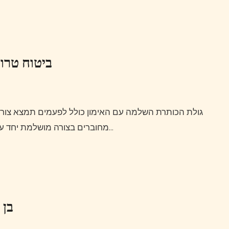
ביטוח טרול
מחוברים בצורה מושלמת יחד עם הצלחה השייכת לשופט על הבייסבול.הם באמת מועילים…
בן 