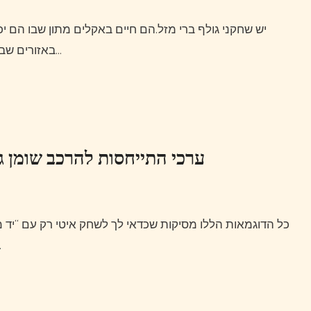
יש שחקני גולף ברי מזל.הם חיים באקלים מתון שבו הם יכולים לשחק בנוחות כל החורף.אולם אחוז גדול מאיתנו חיים
באזורים שבהם תנאי מזג האוויר מנוגדים לנו.גשם, כפור או שלג עלולים…
ערכי התייחסות להרכב שומן ג
כל הדוגמאות הללו מסיקות שכדאי לך לשחק איטי רק עם “יד מפלצת”, והסיכוי שמישהו יקרא את ההימור שלך נמוך מאוד
עם הקלפים ע…