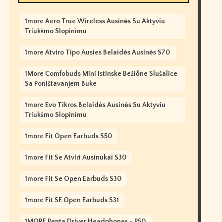
1more Aero True Wireless Ausinės Su Aktyviu
Triukšmo Slopinimu
1more Atviro Tipo Ausies Belaidės Ausinės S70
1More Comfobuds Mini Istinske Bežične Slušalice
Sa Poništavanjem Buke
1more Evo Tikros Belaidės Ausinės Su Aktyviu
Triukšmo Slopinimu
1more Fit Open Earbuds S50
1more Fit Se Atviri Ausinukai S30
1more Fit Se Open Earbuds S30
1more Fit SE Open Earbuds S31
1MORE Penta Driver Headphones - P50