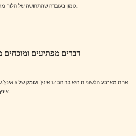
טמון בעובדה שהתחושה של הלוח מתחת לרגליך והיכולת לחצות את המים במהירות ובחן כאלה…
דברים מפתיעים ומוכחים מ
אחת מארבע הלשוניות היא ברוחב 12 אינץ’ ועומק של 8 אינץ’.שלוש הכרטיסיות הנותרות הן ברוחב של 2 אינץ’ ועומק של 8
אינץ’.מרחק בין כל אחדהלשונית העוקבת היא 3 רגל.המרחק של…