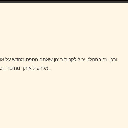
ובכן, זה בהחלט יכול לקרות בזמן שאתה מטפס מחדש על אוריזבה.סלע רופף נפוץ בצלע ההר.כדי לעזור לסכל סלע נופל
מלהפיל אותך מחוסר הכרה, תצטרך לרכוש קסדת טיפוס באיכות גבוהה.חתיכת כיסוי…