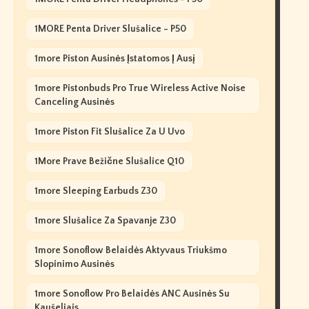
1MORE Penta Driver Slušalice - P50
1more Piston Ausinės Įstatomos Į Ausį
1more Pistonbuds Pro True Wireless Active Noise
Canceling Ausinės
1more Piston Fit Slušalice Za U Uvo
1More Prave Bežične Slušalice Q10
1more Sleeping Earbuds Z30
1more Slušalice Za Spavanje Z30
1more Sonoflow Belaidės Aktyvaus Triukšmo
Slopinimo Ausinės
1more Sonoflow Pro Belaidės ANC Ausinės Su
Kaušeliais