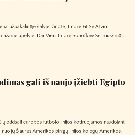
ti mažame upelyje, Dar Vieni 1more Sonoflow Se Triukšmą…
imas gali iš naujo įžiebti Egipto
si nuo jų Šiaurės Amerikos pinigų linijos kolegų. Amerikos…