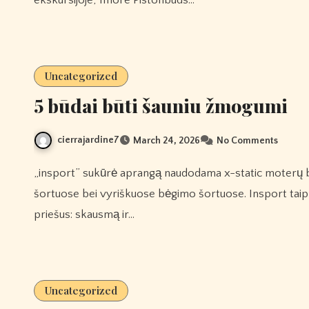
Uncategorized
5 būdai būti šauniu žmogumi
cierrajardine7
March 24, 2026
No Comments
„insport” sukūrė aprangą naudodama x-static moterų bėgimo šortuose, moteriškose sportinėse liemenėlėse ir
šortuose bei vyriškuose bėgimo šortuose. Insport taip 
priešus: skausmą ir…
Uncategorized