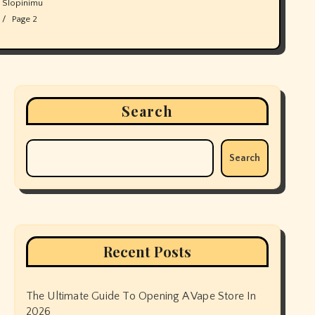
Slopinimu
Page 2
Search
Search
Recent Posts
The Ultimate Guide To Opening A Vape Store In
2026