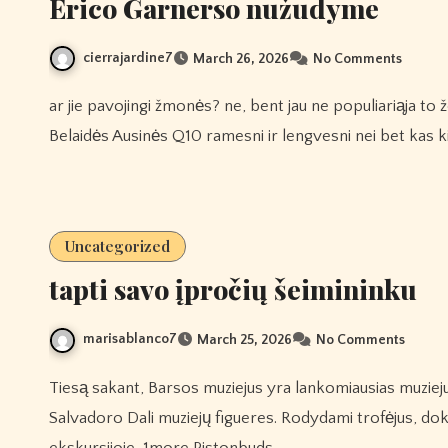
Erico Garnerso nužudyme
cierrajardine7
March 26, 2026
No Comments
ar jie pavojingi žmonės? ne, bent jau ne populiariąja to žodžio prasme. jie apskritai yra taikesni, 1more Tikros
Belaidės Ausinės Q10 ramesni ir lengvesni nei bet kas kit
Uncategorized
tapti savo įpročių šeimininku
marisablanco7
March 25, 2026
No Comments
Tiesą sakant, Barsos muziejus yra lankomiausias muziejus Katalonijoje, aplenkęs Barselonos Pikaso muziejų ir
Salvadoro Dali muziejų figueres. Rodydami trofėjus, dok
ekskursijoje, 1more Pistonbuds…