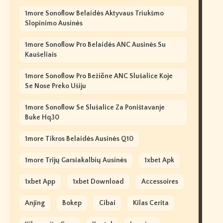
1more Sonoflow Belaidės Aktyvaus Triukšmo
Slopinimo Ausinės
1more Sonoflow Pro Belaidės ANC Ausinės Su
Kaušeliais
1more Sonoflow Pro Bežične ANC Slušalice Koje
Se Nose Preko Ušiju
1more Sonoflow Se Slušalice Za Poništavanje
Buke Hq30
1more Tikros Belaidės Ausinės Q10
1more Trijų Garsiakalbių Ausinės
1xbet Apk
1xbet App
1xbet Download
Accessoires
Anjing
Bokep
Cibai
Kilas Cerita