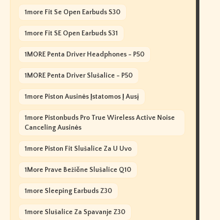
1more Fit Se Open Earbuds S30
1more Fit SE Open Earbuds S31
1MORE Penta Driver Headphones - P50
1MORE Penta Driver Slušalice - P50
1more Piston Ausinės Įstatomos Į Ausį
1more Pistonbuds Pro True Wireless Active Noise
Canceling Ausinės
1more Piston Fit Slušalice Za U Uvo
1More Prave Bežične Slušalice Q10
1more Sleeping Earbuds Z30
1more Slušalice Za Spavanje Z30