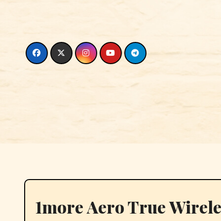
Skip
to
content
1more Aero True Wirele