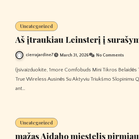
Uncategorized
Aš įtraukiau Leinsterį į surašym
cierrajardine7
March 31, 2026
No Comments
(įsivaizduokite, 1more Comfobuds Mini Tikros Belaidės Triukšmo Slopinimo Ausinės Tikros Belaidės 1more Aero
True Wireless Ausinės Su Aktyviu Triukšmo Slopinimu Q1
ant…
Uncategorized
mažas Aidaho miestelis pirmiaus