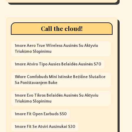
Call the cloud!
1more Aero True Wireless Ausinės Su Aktyviu
Triukšmo Slopinimu
1more Atviro Tipo Ausies Belaidės Ausinės S70
1More Comfobuds Mini Istinske Bežične Slušalice
Sa Poništavanjem Buke
1more Evo Tikros Belaidės Ausinės Su Aktyviu
Triukšmo Slopinimu
1more Fit Open Earbuds S50
1more Fit Se Atviri Ausinukai S30