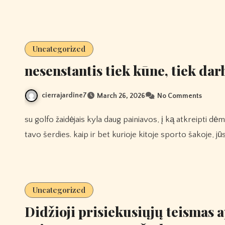
Uncategorized
nesenstantis tiek kūne, tiek dar
cierrajardine7
March 26, 2026
No Comments
su golfo žaidėjais kyla daug painiavos, į ką atkreipti dėmesį bandant pagerinti golfo sūpynės jėgą. tavo galia kyla iš
tavo šerdies. kaip ir bet kurioje kitoje sporto šakoje, 
Uncategorized
Didžioji prisiekusiųjų teismas 