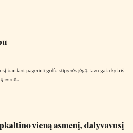
bu
jūsų esmė…
apkaltino vieną asmenį, dalyvavusį