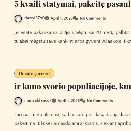
5 kvaili statymai, pakeitę pasaul
darryl67x0
April 1, 2026
No Comments
Jei esate pakankamai drąsus bėgti, kai 20 metų, galbūt norėsite dėvėti striukę ant daugelio sluoksnių. nebent
tulabai mėgstu save kankinti arba gyventi Aliaskoje, tikri
Uncategorized
ir kūno svorio populiacijoje, ku
marisablanco7
April 1, 2026
No Comments
Tuo pat metu tikimasi, kad nesate per daug draugiškas su visais žaidėjais arba galbūt komandų mentorius. įrangos
pakeitimai. Blinkeriai naudojami arkliams, siekiant apribo