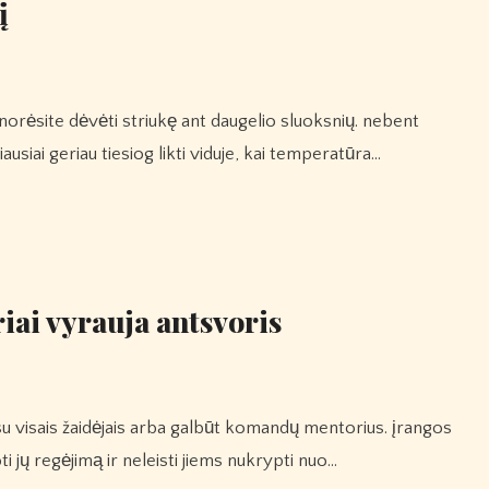
į
ausiai geriau tiesiog likti viduje, kai temperatūra…
riai vyrauja antsvoris
ti jų regėjimą ir neleisti jiems nukrypti nuo…