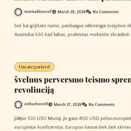
marisablanco7
March 28, 2026
No Comments
bet kai grįžtate namo, pasibaigus sėkmingai žvejybos dienai užpakalinėje šalyje, žinote, 1more Fit Se Atviri
Ausinukai S30 kad laikas, praleistas mokantis skraidin
Uncategorized
švelnus perversmo teismo sprend
revoliuciją
arthurhorrell
March 27, 2026
No Comments
įdėjus 100 USD Muriqi, jis gaus 800 USD pelno.europiečių oddsall europos futbolo linijos kotiruojamos naudojant
europinius koeficientus. Europos šansai šiek tiek skiria