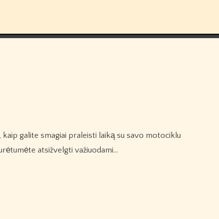
turėtumėte atsižvelgti važiuodami…