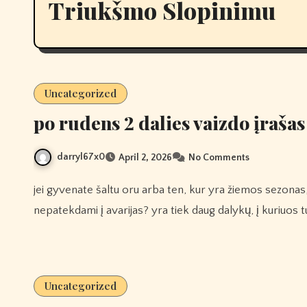
Triukšmo Slopinimu
Uncategorized
po rudens 2 dalies vaizdo įrašas
darryl67x0
April 2, 2026
No Comments
jei gyvenate šaltu oru arba ten, kur yra žiemos sezonas, kaip galite smagiai praleisti laiką su savo motociklu
nepatekdami į avarijas? yra tiek daug dalykų, į kuriuos 
Uncategorized