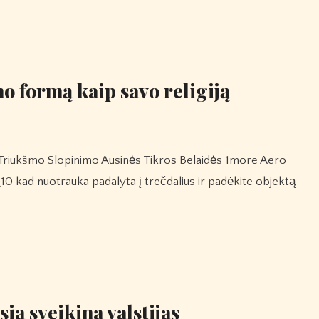
o formą kaip savo religiją
0 kad nuotrauka padalyta į trečdalius ir padėkite objektą
ia sveikina valstijas