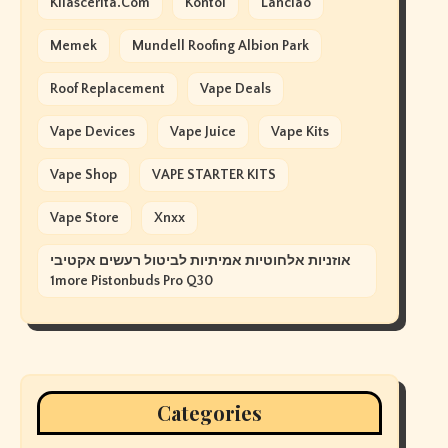
Kilascerita.com
Kontol
Lanciao
Memek
Mundell Roofing Albion Park
Roof Replacement
Vape Deals
Vape Devices
Vape Juice
Vape Kits
Vape Shop
VAPE STARTER KITS
Vape Store
Xnxx
אוזניות אלחוטיות אמיתיות לביטול רעשים אקטיבי
1more Pistonbuds Pro Q30
Categories