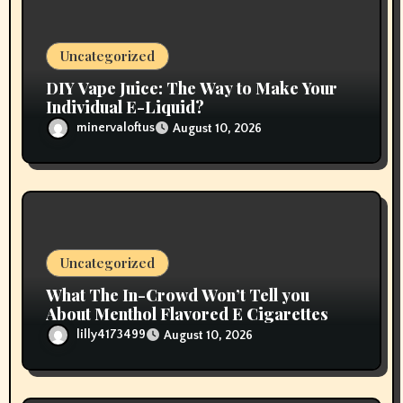
i
o
Uncategorized
n
DIY Vape Juice: The Way to Make Your
Individual E-Liquid?
minervaloftus
August 10, 2026
Uncategorized
What The In-Crowd Won’t Tell you
About Menthol Flavored E Cigarettes
lilly4173499
August 10, 2026