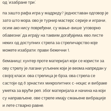
од ‘изабране три’.
па зашто рафа игра у мадриду? једноставан одговор је
зато што мора. ово је турнир мастерс серије и играчи,
осим ако нису повређени, су мање-више ‘уговорно
обавезни’ да играју на таквим догађајима. ево листе
неких од доступних стрела за стреличарство које
можете изабрати: прави бежични 1.
беманицс ​​хунтер проте материјал који се користи за
ову стрелу је лагани угљеник који је веома напредан у
својој класи. ова стрелица је брза. ова стрела се
састоји од 8 зрнастих микролитних с-ноцкс и вибраке
уметка за врући реп. због материјала и начина на који
су направљене, ове стреле имају смањене вибрације
и лете стварно равне.