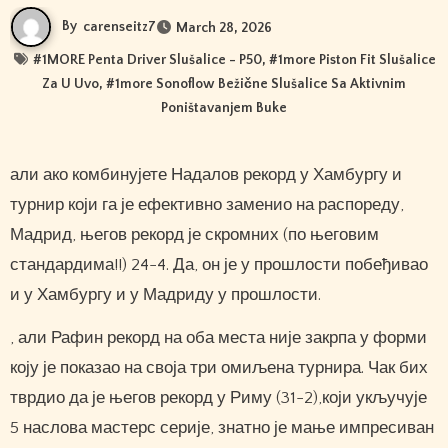
By
carenseitz7
March 28, 2026
#
1MORE Penta Driver Slušalice - P50
, #
1more Piston Fit Slušalice
Za U Uvo
, #
1more Sonoflow Bežične Slušalice Sa Aktivnim
Poništavanjem Buke
али ако комбинујете Надалов рекорд у Хамбургу и
турнир који га је ефективно заменио на распореду,
Мадрид, његов рекорд је скромних (по његовим
стандардима!!) 24-4. Да, он је у прошлости побеђивао
и у Хамбургу и у Мадриду у прошлости.
, али Рафин рекорд на оба места није закрпа у форми
коју је показао на своја три омиљена турнира. Чак бих
тврдио да је његов рекорд у Риму (31-2),који укључује
5 наслова мастерс серије, знатно је мање импресиван