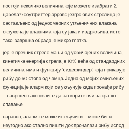
постоји неколико величина које можете изабрати.2.
цабела??соутфиттер арровс језгро ових стрелица је
састављено од једносмерних угљеничних влакана.
окружена је влакнима која су јака и издржљива. исто
тако, завршна обрада је микро глатка.
јер је пречник стреле мањи од уобичајених величина,
кинетичка енергија стрела је 10% већа од стандардних
величина. има и функцију ‘сидефиндер’, која приказује
рибу до 60 стопа од чамца. Једна од мојих омиљених
функција је аларм који се укључује када пронађе рибу
– савршено ако желите да затворите очи за кратко
спавање .
наравно, аларм се може искључити – може бити
неугодно ако стално пишти док проналази рибу испод