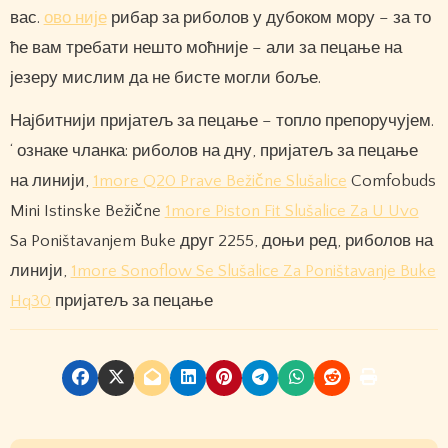
вас.
ово није
рибар за риболов у дубоком мору – за то
ће вам требати нешто моћније – али за пецање на
језеру мислим да не бисте могли боље.
Најбитнији пријатељ за пецање – топло препоручујем.
‘ ознаке чланка: риболов на дну, пријатељ за пецање
на линији,
1more Q20 Prave Bežične Slušalice
Comfobuds
Mini Istinske Bežične
1more Piston Fit Slušalice Za U Uvo
Sa Poništavanjem Buke друг 2255, доњи ред, риболов на
линији,
1more Sonoflow Se Slušalice Za Poništavanje Buke
Hq30
пријатељ за пецање