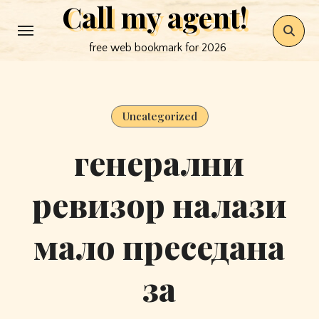
Call my agent!
Skip
to
free web bookmark for 2026
content
Uncategorized
генерални
ревизор налази
мало преседана
за