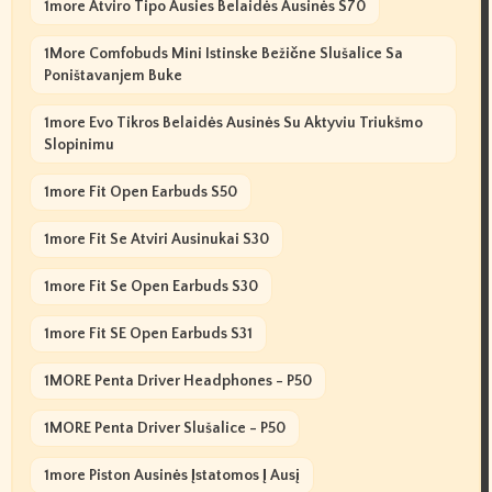
1more Atviro Tipo Ausies Belaidės Ausinės S70
1More Comfobuds Mini Istinske Bežične Slušalice Sa
Poništavanjem Buke
1more Evo Tikros Belaidės Ausinės Su Aktyviu Triukšmo
Slopinimu
1more Fit Open Earbuds S50
1more Fit Se Atviri Ausinukai S30
1more Fit Se Open Earbuds S30
1more Fit SE Open Earbuds S31
1MORE Penta Driver Headphones - P50
1MORE Penta Driver Slušalice - P50
1more Piston Ausinės Įstatomos Į Ausį