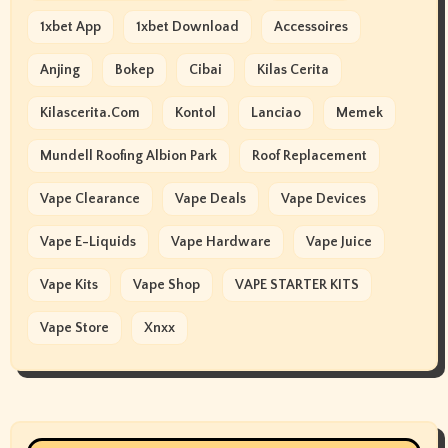
1xbet App
1xbet Download
Accessoires
Anjing
Bokep
Cibai
Kilas Cerita
Kilascerita.com
Kontol
Lanciao
Memek
Mundell Roofing Albion Park
Roof Replacement
Vape Clearance
Vape Deals
Vape Devices
Vape E-Liquids
Vape Hardware
Vape Juice
Vape Kits
Vape Shop
VAPE STARTER KITS
Vape Store
Xnxx