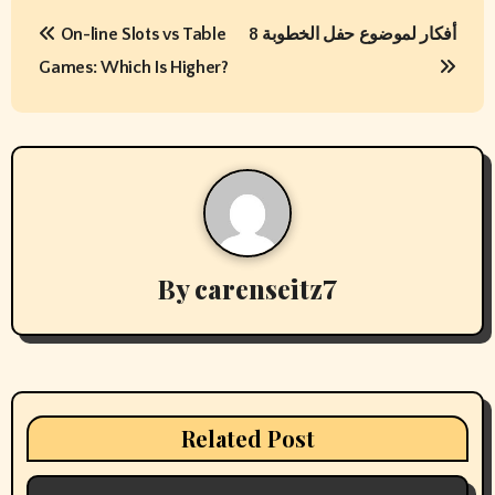
P
On-line Slots vs Table
8 أفكار لموضوع حفل الخطوبة
o
Games: Which Is Higher?
s
t
n
a
v
By
carenseitz7
i
g
a
Related Post
t