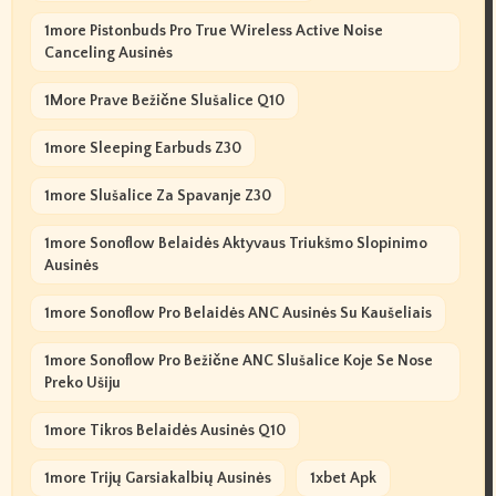
1more Pistonbuds Pro True Wireless Active Noise
Canceling Ausinės
1More Prave Bežične Slušalice Q10
1more Sleeping Earbuds Z30
1more Slušalice Za Spavanje Z30
1more Sonoflow Belaidės Aktyvaus Triukšmo Slopinimo
Ausinės
1more Sonoflow Pro Belaidės ANC Ausinės Su Kaušeliais
1more Sonoflow Pro Bežične ANC Slušalice Koje Se Nose
Preko Ušiju
1more Tikros Belaidės Ausinės Q10
1more Trijų Garsiakalbių Ausinės
1xbet Apk