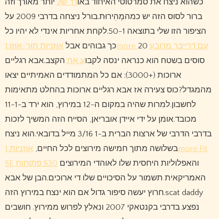
כשהוא ניצח את סמרטוטי האיחוד באו
רך של
יותר מאורך וזה
ברור לסוס הזה יש כמהמְהִירוּת.בורל ניצחה בדרבי 2009 על
הציפור הזו שלי בתוצאה 50-1.לקחת אחריות אינדי לא יהיו כל
כך גבוהים אבל
20
אוזניות תוך-אוזן 1more עם דרייבר מרובע
סוסים בשטח הוא כנראה ינסה לקבו
ע את
הקצב.אבא רגליים
ארוכות (+3000): אם כל המתמודדים האמיתיים יצאו
מהמגדל?כוס צעירה אז אבא רגליים ארוכות בהחלט מתאימות
לחשבון.למרות שהיה במקום ה-12 במירוץ, הוא ירד ב-11-1
מכובד.אומן על ידי איידן אובריאן, הסייח ​​הזה המשיך לזכות
בדרבי הדרבי של ארצות הברית ב-1 3/16 מייל בדובאי.הוא ניצח
בשלושה מתוך חמישה מירוצים לכל החיים,
אוזניות 1more Fit
והאפלוליות היחסית שלו לאוהדי המירוצים
SE פתוחות S30
האמריקאית תשמור על הסיכויים שלו די ארוכים.הבן של אבא
חרוץ יעשה סיפור גדול אם הוא ינצח במירוץ הזה.scat daddy
נפצע בדרבי בקנטאקי 2007 ונאלץ לפרוש ממירוץ. חושבים