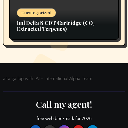
Uncategorized
1ml Delta 8 CDT Cartridge (CO₂
Extracted Terpenes)
at a gallop with IAT- International Alpha Team
Call my agent!
free web bookmark for 2026