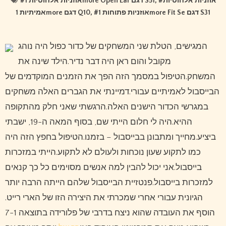
#
אוזניות אלחוטיות 1more Open Ear דגם S51
, #
אוזניות אלחוטיות
אמיתיות 1more דגם Q10
, #
אוזניות פתוחות 1more Fit Se דגם S31
המגישים, הטלת שני המשחקים של כדור כפול היה נוהג
מקובל והום ראן היה דבר נדיר.הילד שינה את
המשחק.הטיפול במסמך הזה הפך את הזמנים המוקדמים של
הבייסבול לאמיתיים עבורי.דמיינתי את הגברים האלה משחקים
במגרשי הכדור הישנים האלה.הרגשתי שאני חלק מהתקופה
ההיא.היה לי חלום הייתי שם, בסוף המאה ה-19, ישבתי
ביציע.מחייך ומתבונן בבייסבול – בזמנו.הטיפול בחפץ הזה היה
כמו לתקוע שעון נוכחות ולעולם לא לתקוע.הייתי במזכרות
בייסבול.אני יכול להבין למה אנשים מסוימים כל כך קנאים
למזכרות בייסבול.פנטזיית הבייסבול שלהם הייתה הרבה יותר
הגיונית עבורי אחרי שמכרתי את היצירה הזו של הארי רייט.
הוסף את העובדה שהוא ניצח בדרבי של פלורידה בתוצאה 7-1