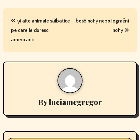
P
și alte animale sălbatice
bosé nohy nebo legrační
o
pe care le doresc
nohy
s
americanii
t
n
a
v
By
luciamcgregor
i
g
a