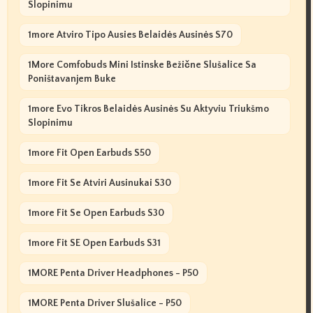
Slopinimu
1more Atviro Tipo Ausies Belaidės Ausinės S70
1More Comfobuds Mini Istinske Bežične Slušalice Sa
Poništavanjem Buke
1more Evo Tikros Belaidės Ausinės Su Aktyviu Triukšmo
Slopinimu
1more Fit Open Earbuds S50
1more Fit Se Atviri Ausinukai S30
1more Fit Se Open Earbuds S30
1more Fit SE Open Earbuds S31
1MORE Penta Driver Headphones - P50
1MORE Penta Driver Slušalice - P50