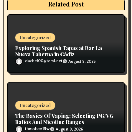
t
Related Post
i
o
n
Uncategorized
Exploring Spanish Tapas at Bar La
Nueva Taberna in Cádiz
dachel00@teml.net
August 9, 2026
Uncategorized
The Basics Of Vaping: Selecting PG/VG
Ratios And Nicotine Ranges
theodore19w
August 9, 2026