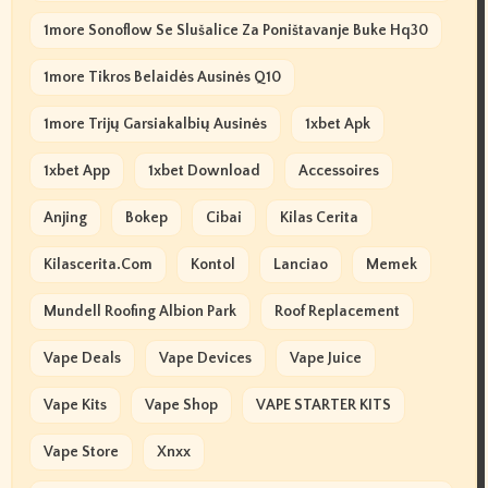
1more Sonoflow Se Slušalice Za Poništavanje Buke Hq30
1more Tikros Belaidės Ausinės Q10
1more Trijų Garsiakalbių Ausinės
1xbet Apk
1xbet App
1xbet Download
Accessoires
Anjing
Bokep
Cibai
Kilas Cerita
Kilascerita.com
Kontol
Lanciao
Memek
Mundell Roofing Albion Park
Roof Replacement
Vape Deals
Vape Devices
Vape Juice
Vape Kits
Vape Shop
VAPE STARTER KITS
Vape Store
Xnxx