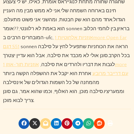
שחגורה שחורה מתחת לנוגייראס אומרת, כאילו, יש לי צעצוע
חינם בארוחה השמחה שלי.אני לא ממש מבין מה העניין
הגדול.אחד מהם הוא שק חבטות, ומהשני אני פשוט מתעלם;
הוא באמת לא רלוונטי,??אומר sonnen בראיון.בין לוחמי הכלוב
אוזניות אלחוטיות 1more Open Ear
המובחרים הרבים ב-ufc,
sonnen הראה את הכוחניות שתפעיל לחץ על סילבה
דגם S51
בכל הקרב.סונן אולי לא מכבד את סילבה, אבל הוא עדיין יצטרך
לגבות את דבריו ולהרדים את סילבה,
אוזניות תוך-אוזן 1more
עם דרייבר מרובע
אחרת הוא יקבל את ההשפלה הקשה ביותר
מהמחנה של כל השמות הגדולים של אינסילבה
וממעריציו.סילבה מוכן, הוא האלוף, וכמו שהוא אמר, גם סונן
צריך לבוא מוכן.