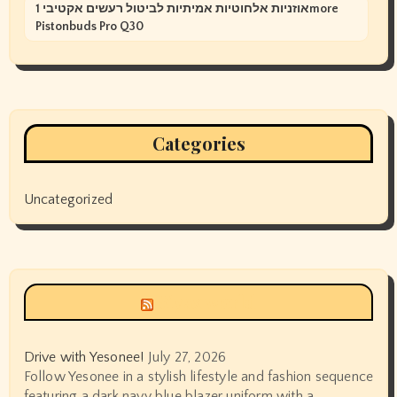
אוזניות אלחוטיות אמיתיות לביטול רעשים אקטיבי 1more
Pistonbuds Pro Q30
Categories
Uncategorized
Siyax world
Drive with Yesonee!
July 27, 2026
Follow Yesonee in a stylish lifestyle and fashion sequence
featuring a dark navy blue blazer uniform with a