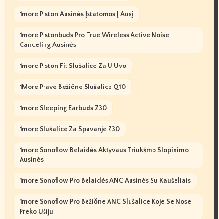
1more Piston Ausinės Įstatomos Į Ausį
1more Pistonbuds Pro True Wireless Active Noise
Canceling Ausinės
1more Piston Fit Slušalice Za U Uvo
1More Prave Bežične Slušalice Q10
1more Sleeping Earbuds Z30
1more Slušalice Za Spavanje Z30
1more Sonoflow Belaidės Aktyvaus Triukšmo Slopinimo
Ausinės
1more Sonoflow Pro Belaidės ANC Ausinės Su Kaušeliais
1more Sonoflow Pro Bežične ANC Slušalice Koje Se Nose
Preko Ušiju