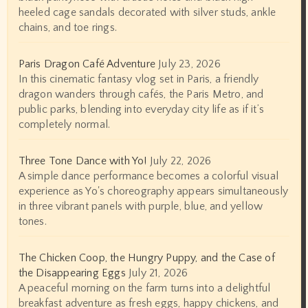
heeled cage sandals decorated with silver studs, ankle
chains, and toe rings.
Paris Dragon Café Adventure
July 23, 2026
In this cinematic fantasy vlog set in Paris, a friendly
dragon wanders through cafés, the Paris Metro, and
public parks, blending into everyday city life as if it’s
completely normal.
Three Tone Dance with Yo!
July 22, 2026
A simple dance performance becomes a colorful visual
experience as Yo's choreography appears simultaneously
in three vibrant panels with purple, blue, and yellow
tones.
The Chicken Coop, the Hungry Puppy, and the Case of
the Disappearing Eggs
July 21, 2026
A peaceful morning on the farm turns into a delightful
breakfast adventure as fresh eggs, happy chickens, and