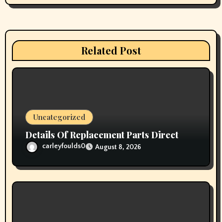
a
t
i
Related Post
o
n
Uncategorized
Details Of Replacement Parts Direct
carleyfoulds0
August 8, 2026