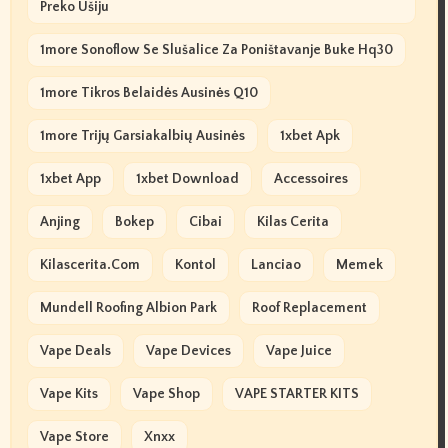
Preko Ušiju
1more Sonoflow Se Slušalice Za Poništavanje Buke Hq30
1more Tikros Belaidės Ausinės Q10
1more Trijų Garsiakalbių Ausinės
1xbet Apk
1xbet App
1xbet Download
Accessoires
Anjing
Bokep
Cibai
Kilas Cerita
Kilascerita.com
Kontol
Lanciao
Memek
Mundell Roofing Albion Park
Roof Replacement
Vape Deals
Vape Devices
Vape Juice
Vape Kits
Vape Shop
VAPE STARTER KITS
Vape Store
Xnxx