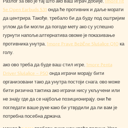
Разлог за ово је тај што ако ваш играч добије,
1more Fit
Se Open Earbuds S31
онда ће противник и даље морати
да центрира. Такође, требало би да буду под оштријим
углом да би могли да погоде мету ако су успешно
гурнути напоље.алтернатива овоме је показивање
противника унутра,
1more Prave Bežične Slušalice Q10
ка
голу.
ако ово треба да буде ваш стил игре,
1more Penta
Driver Slušalice – P50
онда играчи морају бити
организовани тако да унутра постоји снага. ово може
бити ризична тактика ако играчи нису укључени или
не знају где да се најбоље позиционирају. они ће
погледати ваше руке како би утврдили да ли вам је
потребна посебна држача.