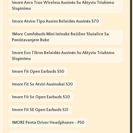
1more Aero True Wireless Ausinės Su Aktyviu Triukšmo
Slopinimu
1more Atviro Tipo Ausies Belaidės Ausinės S70
1More Comfobuds Mini Istinske Bežične Slušalice Sa
Poništavanjem Buke
1more Evo Tikros Belaidės Ausinės Su Aktyviu Triukšmo
Slopinimu
1more Fit Open Earbuds S50
1more Fit Se Atviri Ausinukai S30
1more Fit Se Open Earbuds S30
1more Fit SE Open Earbuds S31
1MORE Penta Driver Headphones - P50