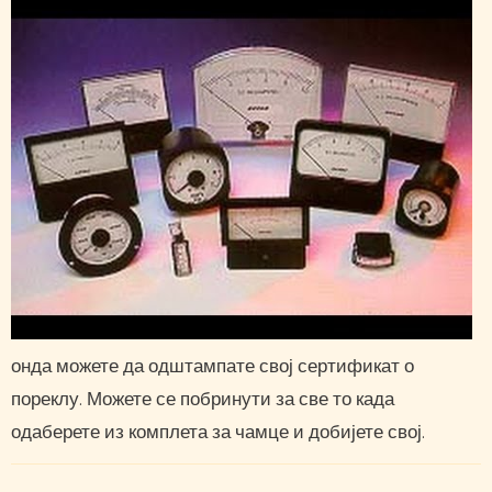
онда можете да одштампате свој сертификат о
пореклу. Можете се побринути за све то када
одаберете из комплета за чамце и добијете свој.