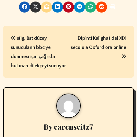
P
stig, üst düzey
Dipinti Kalighat del XIX
o
sunucuların bbc’ye
secolo a Oxford ora online
s
dönmesi için çağrıda
t
bulunan dilekçeyi sunuyor
n
a
v
i
By
carenseitz7
g