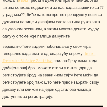
можда ћ
е вам
требати дуже или краће палице. Угао
штапа се може подесити и за вас. када завршите са ??
уградњом??, биће дате конкретне препоруке у вези са
дужином палице и дизајном састава типа рукохвата
са угаоном осовином, а затим можете донети мудру
одлуку о томе које палице да купите.
вероватно ћете видети побољшање у свомигра
генерално када имате одговарајућу опрему,
1more
Trostruke Slušalice Za U Uvo
прилагођену вама. када
добијете овај број, можете отићи у интекцорп да
региструјете брод. на званичном сајту ћете моћи да
региструјете број тако што ћете прво изабрати своју
државу или кликом на један од стилова чамаца
доступних за регистрацију.