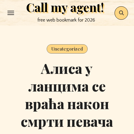
Call my agent!
Skip
to
free web bookmark for 2026
content
Uncategorized
Алиса у
ланцима се
враћа након
смрти певача