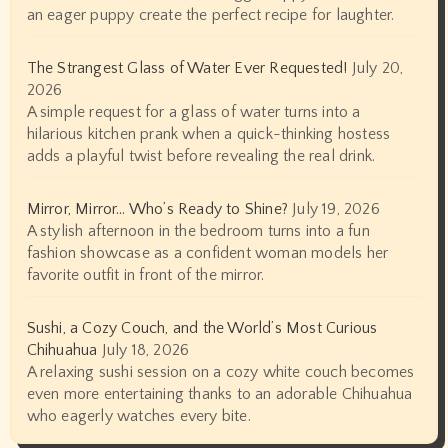
an eager puppy create the perfect recipe for laughter.
The Strangest Glass of Water Ever Requested!
July 20,
2026
A simple request for a glass of water turns into a
hilarious kitchen prank when a quick-thinking hostess
adds a playful twist before revealing the real drink.
Mirror, Mirror… Who’s Ready to Shine?
July 19, 2026
A stylish afternoon in the bedroom turns into a fun
fashion showcase as a confident woman models her
favorite outfit in front of the mirror.
Sushi, a Cozy Couch, and the World’s Most Curious
Chihuahua
July 18, 2026
A relaxing sushi session on a cozy white couch becomes
even more entertaining thanks to an adorable Chihuahua
who eagerly watches every bite.