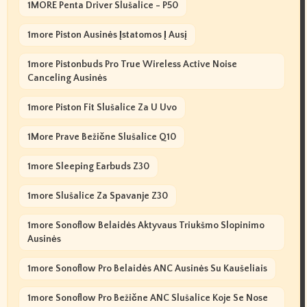
1MORE Penta Driver Slušalice - P50
1more Piston Ausinės Įstatomos Į Ausį
1more Pistonbuds Pro True Wireless Active Noise
Canceling Ausinės
1more Piston Fit Slušalice Za U Uvo
1More Prave Bežične Slušalice Q10
1more Sleeping Earbuds Z30
1more Slušalice Za Spavanje Z30
1more Sonoflow Belaidės Aktyvaus Triukšmo Slopinimo
Ausinės
1more Sonoflow Pro Belaidės ANC Ausinės Su Kaušeliais
1more Sonoflow Pro Bežične ANC Slušalice Koje Se Nose