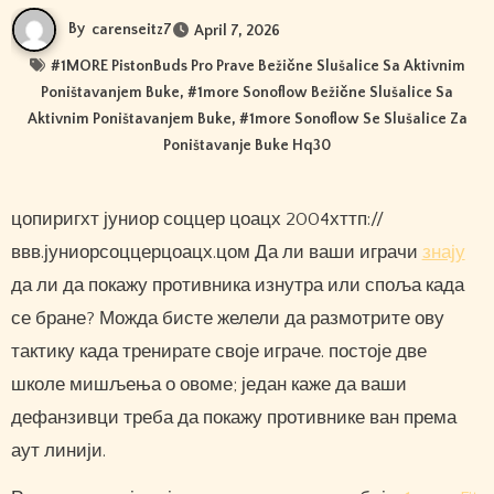
By
carenseitz7
April 7, 2026
#
1MORE PistonBuds Pro Prave Bežične Slušalice Sa Aktivnim
Poništavanjem Buke
, #
1more Sonoflow Bežične Slušalice Sa
Aktivnim Poništavanjem Buke
, #
1more Sonoflow Se Slušalice Za
Poništavanje Buke Hq30
цопиригхт јуниор соццер цоацх 2004хттп://
ввв.јуниорсоццерцоацх.цом Да ли ваши играчи
знају
да ли да покажу противника изнутра или споља када
се бране? Можда бисте желели да размотрите ову
тактику када тренирате своје играче. постоје две
школе мишљења о овоме; један каже да ваши
дефанзивци треба да покажу противнике ван према
аут линији.