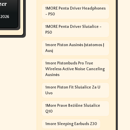
zer
1MORE Penta Driver Headphones
- P50
 2026
1MORE Penta Driver Slušalice -
P50
1more Piston Ausinės Įstatomos Į
Ausį
1more Pistonbuds Pro True
Wireless Active Noise Canceling
Ausinės
1more Piston Fit Slušalice Za U
Uvo
1More Prave Bežične Slušalice
Q10
1more Sleeping Earbuds Z30