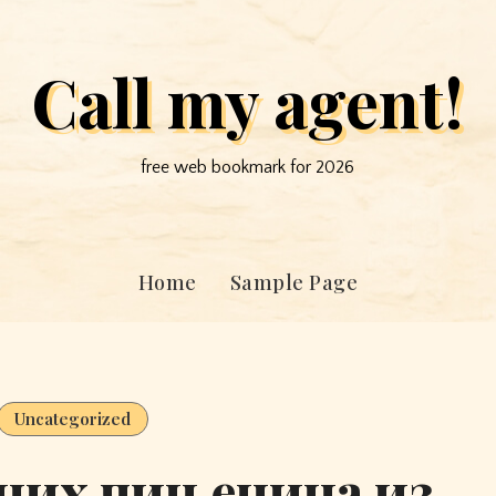
Call my agent!
free web bookmark for 2026
Home
Sample Page
Uncategorized
них чињеница из