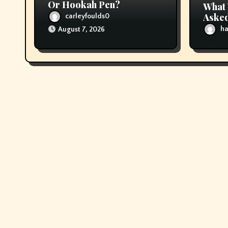
Or Hookah Pen?
What 
Asked
carleyfoulds0
About
ha
August 7, 2026