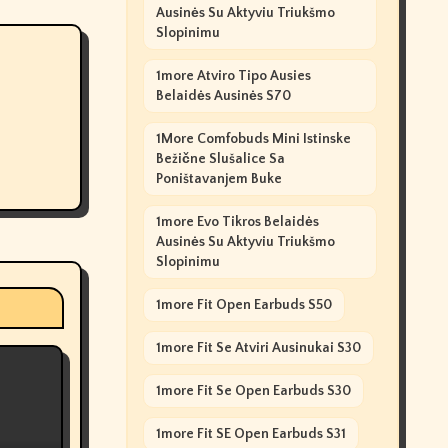
Ausinės Su Aktyviu Triukšmo
Slopinimu
1more Atviro Tipo Ausies
Belaidės Ausinės S70
1More Comfobuds Mini Istinske
Bežične Slušalice Sa
Poništavanjem Buke
1more Evo Tikros Belaidės
Ausinės Su Aktyviu Triukšmo
Slopinimu
1more Fit Open Earbuds S50
1more Fit Se Atviri Ausinukai S30
1more Fit Se Open Earbuds S30
1more Fit SE Open Earbuds S31