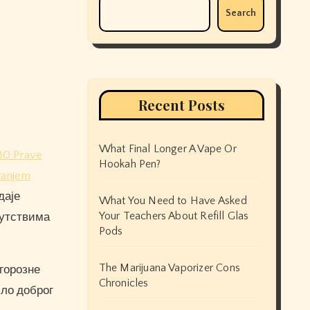
Search
Recent Posts
What Final Longer A Vape Or
30 Prave
Hookah Pen?
vanjem
даје
What You Need to Have Asked
Your Teachers About Refill Glas
путствима
Pods
The Marijuana Vaporizer Cons
игорозне
Chronicles
сло доброг