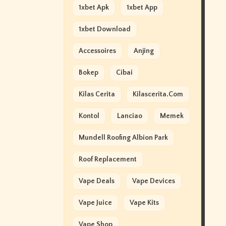
1xbet Apk
1xbet App
1xbet Download
Accessoires
Anjing
Bokep
Cibai
Kilas Cerita
Kilascerita.com
Kontol
Lanciao
Memek
Mundell Roofing Albion Park
Roof Replacement
Vape Deals
Vape Devices
Vape Juice
Vape Kits
Vape Shop