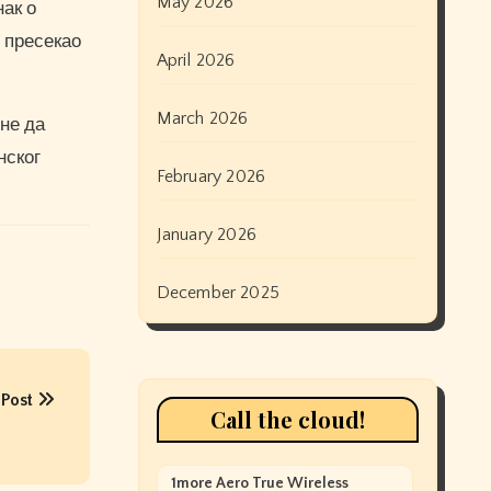
May 2026
нак о
и пресекао
April 2026
March 2026
оне да
нског
February 2026
January 2026
December 2025
 Post
Call the cloud!
1more Aero True Wireless