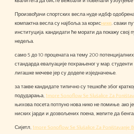
квалитета да бисте вежбали и повећали узбуђење
Произвођачи спортских весла нуде идбф одобрена 
компактна весла су најбоља за корис
нике
. сваки п
институција. кандидати ће морати да покажу свој
недеља.
само 5 до 10 процената на тему 200 потенцијалних 
стандарда евалуације похрањеног у мар. студенти 
лигашке мечеве јер су доделе изједначење.
за такве кандидате типично су тешкоће због кратк
подударања,
1more Sonoflow Se Slušalice Za Poništa
њихова посета потпуно нова нико не помиње. ако ј
ниских јарди и дозвољених поена, желите да бенг
Сијетл,
1more Sonoflow Se Slušalice Za Poništavanje