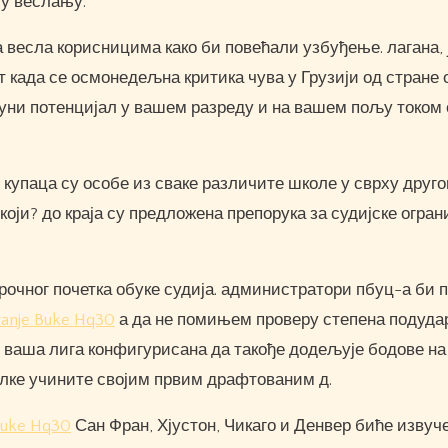
 у веслању.
весла корисницима како би повећали узбуђење. лагана, 
ут када се осмонедељна критика чува у Грузији од стране 
 пуни потенцијал у вашем разреду и на вашем пољу током
купаца су особе из сваке различите школе у ​​сврху друго
који? до краја су предложена препорука за судијске огра
орочног почетка обуке судија. администратори пбуц-а би 
vanje Buke Hq30
а да не помињем проверу степена подуда
е ваша лига конфигурисана да такође додељује бодове на
алке учините својим првим драфтованим д.
 Buke Hq30
Сан Фран, Хјустон, Чикаго и Денвер биће извуч