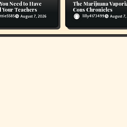
You Need to Have
The Marijuana Vapori
 Your Teachers
Cons Chronicles
 Refill Glas Pods
ttie5585
lilly4173499
August 7, 2026
August 7,