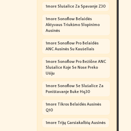
1more Slušalice Za Spavanje Z30
1more Sonoflow Belaidės
Aktyvaus Triukšmo Slopinimo
Ausinės
1more Sonoflow Pro Belaidės
ANC Ausinės Su Kaušeliais
1more Sonoflow Pro Bežične ANC
Slušalice Koje Se Nose Preko
Ušiju
1more Sonoflow Se Slušalice Za
Poništavanje Buke Hq30
1more Tikros Belaidės Ausinės
Q10
1more Trijų Garsiakalbių Ausinės