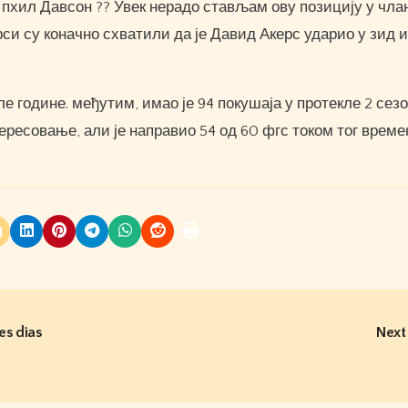
к: пхил Давсон ?? Увек нерадо стављам ову позицију у чла
рси су коначно схватили да је Давид Акерс ударио у зид 
е године. међутим, имао је 94 покушаја у протекле 2 сез
ересовање, али је направио 54 од 60 фгс током тог време
es dias
Next