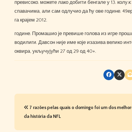
превисоко. можете лако добити бенгале у 13. колу.
спавачима, али сам одлучио да ћу ове године. 49е
га крајем 2012.
године. Промашио је превише голова из игре прошл
водилиги. Давсон није име које изазива велико инт
оквира, укључујући 27 од 29 од 40+.
P
7 razões pelas quais o domingo foi um dos melhor
o
da história da NFL
s