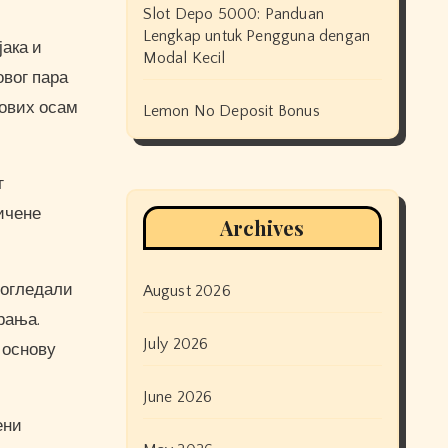
Slot Depo 5000: Panduan
Lengkap untuk Pengguna dengan
јака и
Modal Kecil
овог пара
 ових осам
Lemon No Deposit Bonus
г
ничене
Archives
погледали
August 2026
рања.
July 2026
 основу
June 2026
ени