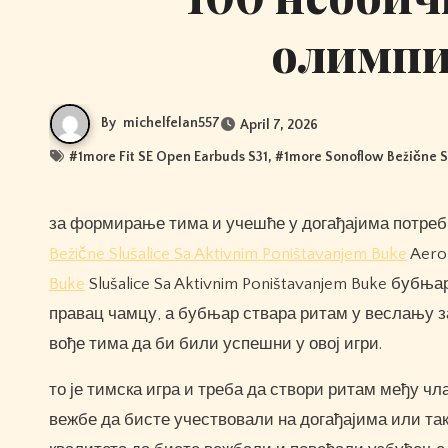
олимпи
By
michelfelan557
April 7, 2026
#
1more Fit SE Open Earbuds S31
, #
1more Sonoflow Bežične S
за формирање тима и учешће у догађајима потребн
Bežične Slušalice Sa Aktivnim Poništavanjem Buke
Aero
Buke
Slušalice Sa Aktivnim Poništavanjem Buke бубњ
правац чамцу, а бубњар ствара ритам у веслању з
вође тима да би били успешни у овој игри.
то је тимска игра и треба да створи ритам међу ч
вежбе да бисте учествовали на догађајима или та