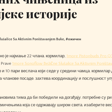
јске историје
lušalice Sa Aktivnim Poništavanjem Buke
, #
ожичен
о је најмање 22 члана. кормилар,
1more Pistonbuds Pro Q
 Prave
1more Sonoflow Bežične Slušalice Sa Aktivnim Poništa
ар и 10 пари веслача који седе у средини чамца. кормилар 
а чланове посаде. захтева координацију и послушност у
лановима тима да би победили на догађају. потребне су р
кмичењима која се одржавају широм света. изаберите ве