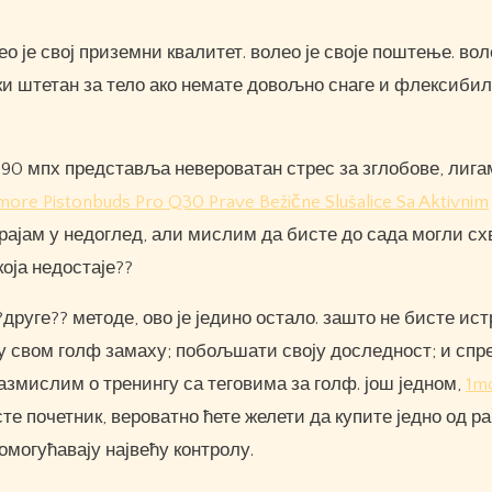
о је свој приземни квалитет. волео је своје поштење. вол
чки штетан за тело ако немате довољно снаге и флексиби
90 мпх представља невероватан стрес за зглобове, лига
more Pistonbuds Pro Q30 Prave Bežične Slušalice Sa Aktivnim
рајам у недоглед, али мислим да бисте до сада могли сх
оја недостаје??
?друге?? методе, ово је једино остало. зашто не бисте ис
у свом голф замаху; побољшати своју доследност; и спр
азмислим о тренингу са теговима за голф. још једном,
1m
сте почетник, вероватно ћете желети да купите једно од р
омогућавају највећу контролу.