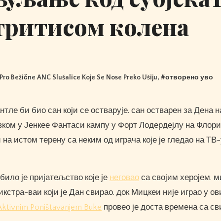
ртритисом колена
Pro Bežične ANC Slušalice Koje Se Nose Preko Ušiju
, #
отворено уво
равком у Јенкее Фантаси кампу у Форт Лодердејлу на Флори
и на истом терену са неким од играча које је гледао на ТВ
ило је пријатељство које је
неговао
са својим херојем. ми
икстра-ваи који је Дан свирао. док Мицкеи није играо у о
Aktivnim Poništavanjem Buke
провео је доста времена са с