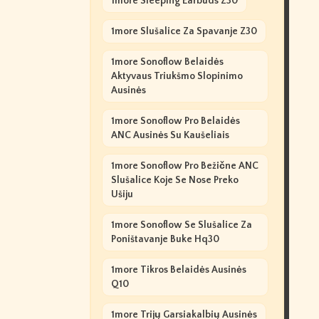
1more Sleeping Earbuds Z30
1more Slušalice Za Spavanje Z30
1more Sonoflow Belaidės
Aktyvaus Triukšmo Slopinimo
Ausinės
1more Sonoflow Pro Belaidės
ANC Ausinės Su Kaušeliais
1more Sonoflow Pro Bežične ANC
Slušalice Koje Se Nose Preko
Ušiju
1more Sonoflow Se Slušalice Za
Poništavanje Buke Hq30
1more Tikros Belaidės Ausinės
Q10
1more Trijų Garsiakalbių Ausinės