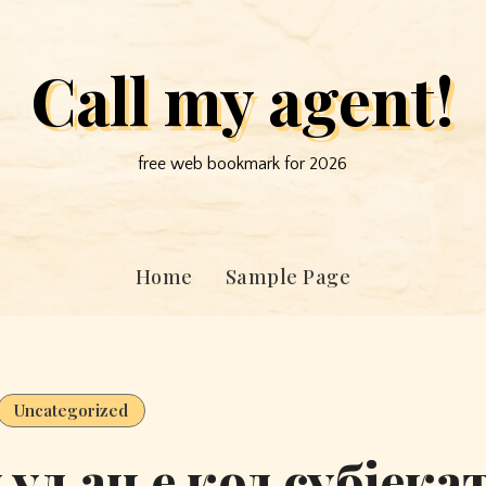
Call my agent!
free web bookmark for 2026
Home
Sample Page
Uncategorized
љуљање код субјека