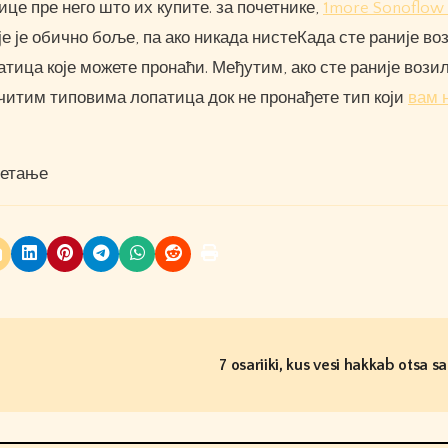
ице пре него што их купите. за почетнике,
1more Sonoflow 
е је обично боље, па ако никада нистеКада сте раније воз
тица које можете пронаћи. Међутим, ако сте раније возили
читим типовима лопатица док не пронађете тип који
вам 
кретање
7 osariiki, kus vesi hakkab otsa 