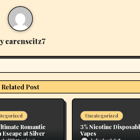
By
carenseitz7
Related Post
tegorized
Uncategorized
ltimate Romantic
3% Nicotine Disposab
 Escape at Silver
Vapes
 Beach Resort