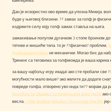
камперима.
Дан је искористио ово време да упозна Микија. воле
буде у његовој близини. ?? замах за голф је физи
издржите силу коју голф замах ставља на њега.
замахивање полугом дугачком 3 стопе брзином до 
тетиве и мишиће тела. то је ??физичко? проблем,
1
Poništavanjem Buke
не механички. Могао бих да наб
Тренинг са теговима за голфможда је ваша карика к
за вашу најбољу игру икада! ако сте пробали све ?
могућности мало више? ако желите да додате снаг
повреде голфа, отворено уво онда ти?? морам да р
Sonoflow Se Slušalice Za Poništavanje Buke Hq30
ако 
весла,
1 Više Bežične Slušalice Otvorenog Uha S51
јер 