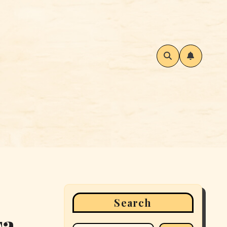
Search
та