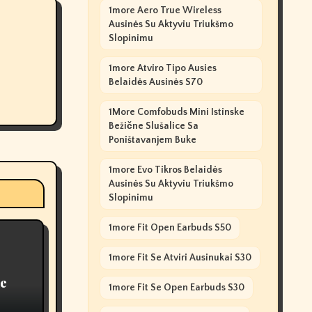
1more Aero True Wireless
Ausinės Su Aktyviu Triukšmo
Slopinimu
1more Atviro Tipo Ausies
Belaidės Ausinės S70
1More Comfobuds Mini Istinske
Bežične Slušalice Sa
Poništavanjem Buke
1more Evo Tikros Belaidės
Ausinės Su Aktyviu Triukšmo
Slopinimu
1more Fit Open Earbuds S50
1more Fit Se Atviri Ausinukai S30
le
1more Fit Se Open Earbuds S30