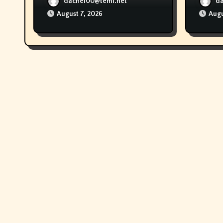
dachel00@teml.net
d
August 7, 2026
Augu