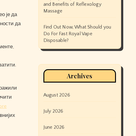
and Benefits of Reflexology
Massage
ео је да
лности да
Find Out Now, What Should you
Do For Fast Royal Vape
Disposable?
менте,
ватити.
Archives
тражили
August 2026
ечити
ore
July 2026
авнијих
June 2026