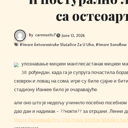
са остеоа
By
carenseitz7
June 13, 2026
#
1more četvorostruke Slušalice Za U Uho
, #
1more Sonoflow 
упознавање мицкеи мантлесастанак мицкеи мантле би био сан који се остварује. сан остварен за Дена на његов
38. рођендан, када га је супруга почастила бо
сковрон и ловац на сома. игре су биле сјајне и бит
стадиону Ианкее било је очаравајуће.
али оно што је недељу учинило посебно посебном б
дао дан и надимак – ??нокти?? за отрцани, Ленни д
1more Pistonbuds Pro Q30 Prave Bežične Slušalice Sa 