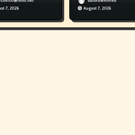
achel00@teml.net
bufordwehrle8
st 7, 2026
August 7, 2026