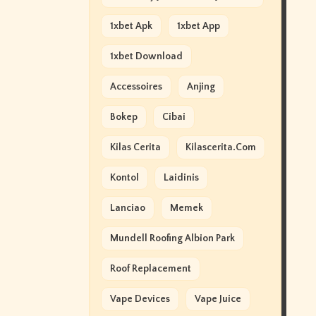
1xbet Apk
1xbet App
1xbet Download
Accessoires
Anjing
Bokep
Cibai
Kilas Cerita
Kilascerita.com
Kontol
Laidinis
Lanciao
Memek
Mundell Roofing Albion Park
Roof Replacement
Vape Devices
Vape Juice