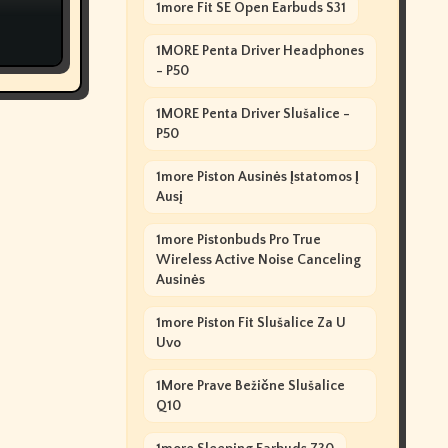
1more Fit SE Open Earbuds S31
1MORE Penta Driver Headphones
- P50
1MORE Penta Driver Slušalice -
P50
1more Piston Ausinės Įstatomos Į
Ausį
1more Pistonbuds Pro True
Wireless Active Noise Canceling
Ausinės
1more Piston Fit Slušalice Za U
Uvo
1More Prave Bežične Slušalice
Q10