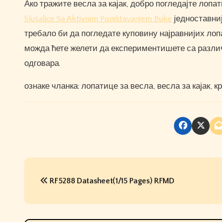
Ако тражите весла за кајак, добро погледајте лопат
Slušalice Sa Aktivnim Poništavanjem Buke
једноставниј
требало би да погледате куповину најравнијих лопа
можда ћете желети да експериментишете са разли
одговара.
ознаке чланка: лопатице за весла, весла за кајак, 
P
RF5288 Datasheet(1/15 Pages) RFMD
o
s