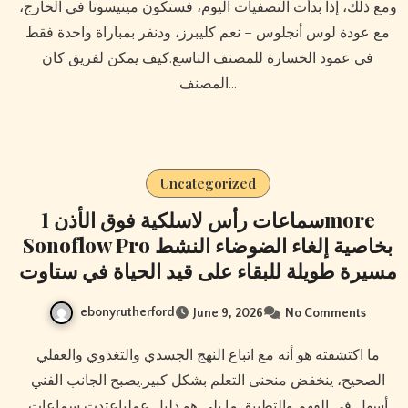
ومع ذلك، إذا بدأت التصفيات اليوم، فستكون مينيسوتا في الخارج،
مع عودة لوس أنجلوس – نعم كليبرز، ودنفر بمباراة واحدة فقط
في عمود الخسارة للمصنف التاسع.كيف يمكن لفريق كان
المصنف…
Uncategorized
سماعات رأس لاسلكية فوق الأذن 1more
Sonoflow Pro بخاصية إلغاء الضوضاء النشط
مسيرة طويلة للبقاء على قيد الحياة في ستاوت
ebonyrutherford
June 9, 2026
No Comments
ما اكتشفته هو أنه مع اتباع النهج الجسدي والتغذوي والعقلي
الصحيح، ينخفض ​​منحنى التعلم بشكل كبير.يصبح الجانب الفني
أسهل في الفهم والتطبيق.ما يلي هو دليل عملياعتدت سماعات