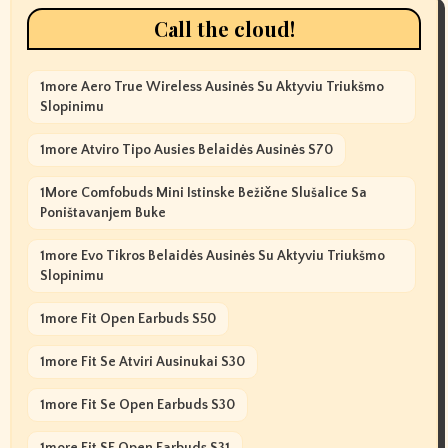
Call the cloud!
1more Aero True Wireless Ausinės Su Aktyviu Triukšmo
Slopinimu
1more Atviro Tipo Ausies Belaidės Ausinės S70
1More Comfobuds Mini Istinske Bežične Slušalice Sa
Poništavanjem Buke
1more Evo Tikros Belaidės Ausinės Su Aktyviu Triukšmo
Slopinimu
1more Fit Open Earbuds S50
1more Fit Se Atviri Ausinukai S30
1more Fit Se Open Earbuds S30