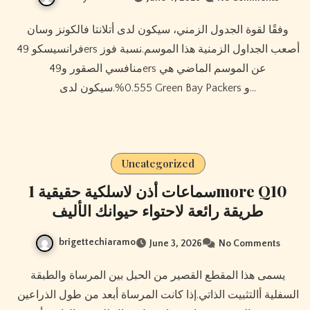
وفقًا لقوة الجدول الزمني، سيكون لدى أتلانتا فالكونز وسان
فرانسيسكو 49ers أصعب الجداول الزمنية هذا الموسم.نسبة فوز
منافسي الصقور و49ers عن الموسم الماضي هي
0.555%.سيكون لدى Green Bay Packers و…
Uncategorized
سماعات أذن لاسلكية حقيقية 1more Q10
طريقة رائعة لاحتواء حيوانك الأليف
brigettechiaramo
June 3, 2026
No Comments
يسمى هذا المقطع القصير من الحبل بين المرساة والطبقة
السفلية أالتثبيت الذاتي.إذا كانت المرساة أبعد من طول الذراعين