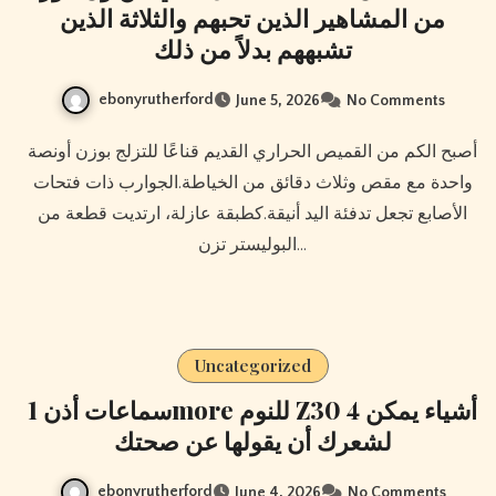
من المشاهير الذين تحبهم والثلاثة الذين
تشبههم بدلاً من ذلك
ebonyrutherford
June 5, 2026
No Comments
أصبح الكم من القميص الحراري القديم قناعًا للتزلج بوزن أونصة
واحدة مع مقص وثلاث دقائق من الخياطة.الجوارب ذات فتحات
الأصابع تجعل تدفئة اليد أنيقة.كطبقة عازلة، ارتديت قطعة من
البوليستر تزن…
Uncategorized
سماعات أذن 1more للنوم Z30 4 أشياء يمكن
لشعرك أن يقولها عن صحتك
ebonyrutherford
June 4, 2026
No Comments