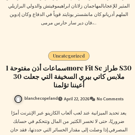
المثير للإعجابالمهاجمان زلاتان ابراهيموفيتش والدولي البرازيلي
الملهم أدريانو.كان مانشستر يونايتد قوياً في الدفاع وكان إدوين
فان دير سار حارس مرمى،…
Uncategorized
سماعات أذن مفتوحة 1more Fit Se طراز S30
30 ملابس كاتي بيري السخيفة التي جعلت
أعيننا تؤلمنا
blanchecopeland
April 22, 2026
No Comments
يعد تحديد الميزانية عند لعب ألعاب الكازينو عبر الإنترنت أمرًا
ضروريًا، حتى لا تخسر الكثير من المال وتتحكم في حسابك
المصرفي.إذا وصلت إلى مقدار الخسائر التي حددتها، فقد حان