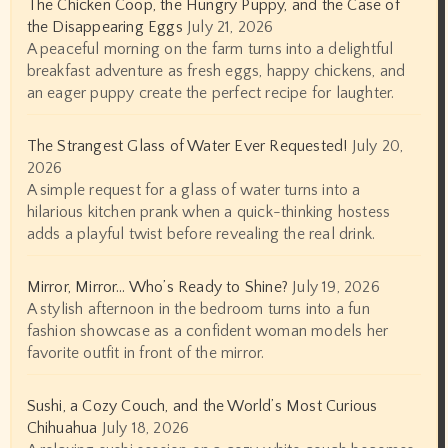
The Chicken Coop, the Hungry Puppy, and the Case of
the Disappearing Eggs
July 21, 2026
A peaceful morning on the farm turns into a delightful
breakfast adventure as fresh eggs, happy chickens, and
an eager puppy create the perfect recipe for laughter.
The Strangest Glass of Water Ever Requested!
July 20,
2026
A simple request for a glass of water turns into a
hilarious kitchen prank when a quick-thinking hostess
adds a playful twist before revealing the real drink.
Mirror, Mirror… Who’s Ready to Shine?
July 19, 2026
A stylish afternoon in the bedroom turns into a fun
fashion showcase as a confident woman models her
favorite outfit in front of the mirror.
Sushi, a Cozy Couch, and the World’s Most Curious
Chihuahua
July 18, 2026