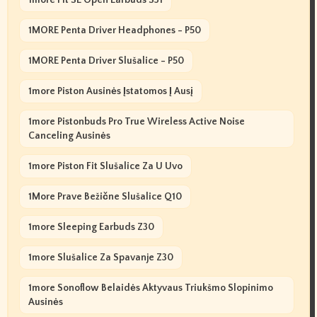
1more Fit SE Open Earbuds S31
1MORE Penta Driver Headphones - P50
1MORE Penta Driver Slušalice - P50
1more Piston Ausinės Įstatomos Į Ausį
1more Pistonbuds Pro True Wireless Active Noise
Canceling Ausinės
1more Piston Fit Slušalice Za U Uvo
1More Prave Bežične Slušalice Q10
1more Sleeping Earbuds Z30
1more Slušalice Za Spavanje Z30
1more Sonoflow Belaidės Aktyvaus Triukšmo Slopinimo
Ausinės