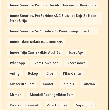
1more Sonoflow Pro Belaidės ANC Ausinės Su Kaušeliais
1more Sonoflow Pro Bežične ANC Slušalice Koje Se Nose
Preko Ušiju
1more Sonoflow Se Slušalice Za Poništavanje Buke Hq30
1more Tikros Belaidės Ausinės Q10
1more Trijų Garsiakalbių Ausinės
1xbet Apk
1xbet App
1xbet Download
Accessoires
Anjing
Bokep
Cibai
Kilas Cerita
Kilascerita.com
Kontol
Laidinis
Lanciao
Memek
Mundell Roofing Albion Park
Roof Replacement
Vape Devices
Vape Juice