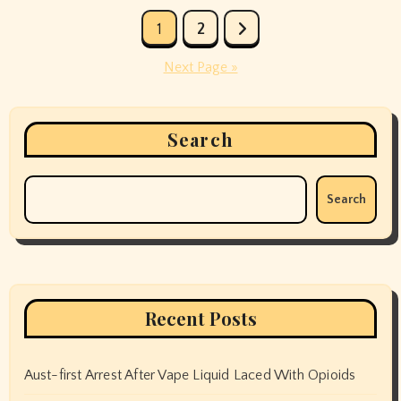
Posts
1
2
pagination
Next Page »
Search
Search
Recent Posts
Aust-first Arrest After Vape Liquid Laced With Opioids