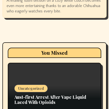
A relaxing sushi session on a cozy white couch becomes
even more entertaining thanks to an adorable Chihuahua
who eagerly watches every bite.
You Missed
Uncategorized
Aust-first Arrest After Vape Liquid
Laced With Opioids