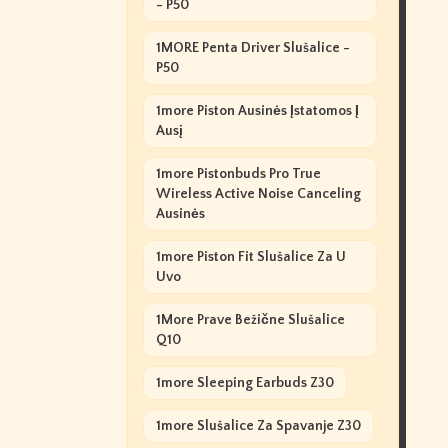
- P50
1MORE Penta Driver Slušalice -
P50
1more Piston Ausinės Įstatomos Į
Ausį
1more Pistonbuds Pro True
Wireless Active Noise Canceling
Ausinės
1more Piston Fit Slušalice Za U
Uvo
1More Prave Bežične Slušalice
Q10
1more Sleeping Earbuds Z30
1more Slušalice Za Spavanje Z30