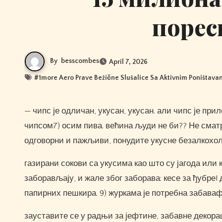
порес
By
besscombes
April 7, 2026
#
1more Aero Prave Bežične Slušalice Sa Aktivnim Poništava
— чипс је одличан, укусан, укусан. али чипс је прилог. у најмању руку планирајте да правите виршле или сендвиче са
чипсом7) осим пива. већина људи не би?? Не смат
одговорни и пажљиви, понудите укусне безалкохол
газирани сокови са укусима као што су јагода или к
заборављају, и жале због заборава: кесе за ђубре! 
папирних пешкира. 9) журкама је потребна забава
зауставите се у радњи за јефтине, забавне 