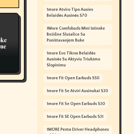
1more Atviro Tipo Ausies
Belaidės Ausinės S70
1More Comfobuds Mini Istinske
Bežične Slušalice Sa
oke
Poništavanjem Buke
ques,
1more Evo Tikros Belaidės
Ausinės Su Aktyviu Triukšmo
Slopinimu
1more Fit Open Earbuds S50
1more Fit Se Atviri Ausinukai S30
1more Fit Se Open Earbuds S30
1more Fit SE Open Earbuds S31
1MORE Penta Driver Headphones