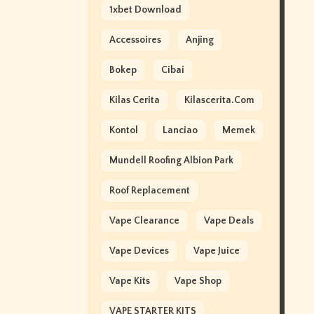
1xbet Download
Accessoires
Anjing
Bokep
Cibai
Kilas Cerita
Kilascerita.com
Kontol
Lanciao
Memek
Mundell Roofing Albion Park
Roof Replacement
Vape Clearance
Vape Deals
Vape Devices
Vape Juice
Vape Kits
Vape Shop
VAPE STARTER KITS