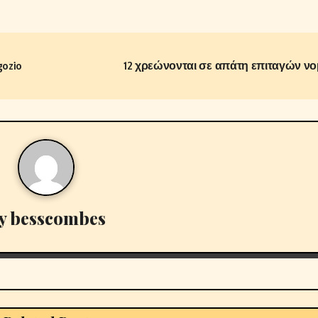
gozio
12 χρεώνονται σε απάτη επιταγών 
y
besscombes