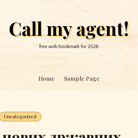
Call my agent!
free web bookmark for 2026
Home
Sample Page
Uncategorized
 нових државних