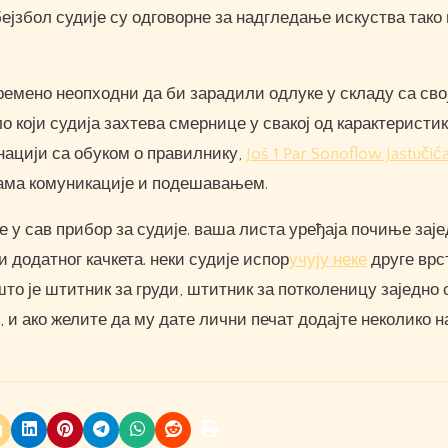
 бејзбол судије су одговорне за надгледање искуства тако
времено неопходни да би зарадили одлуке у складу са св
 који судија захтева смернице у свакој од карактеристик
ацији са обуком о правилнику,
Još 1 Par Sonoflow Jastučić
ама комуникације и подешавањем.
е у сав прибор за судије. ваша листа уређаја почиње заје
и додатног качкета. неки судије испор
учују неке
друге врс
о је штитник за груди, штитник за потколеницу заједно
, и ако желите да му дате лични печат додајте неколико 