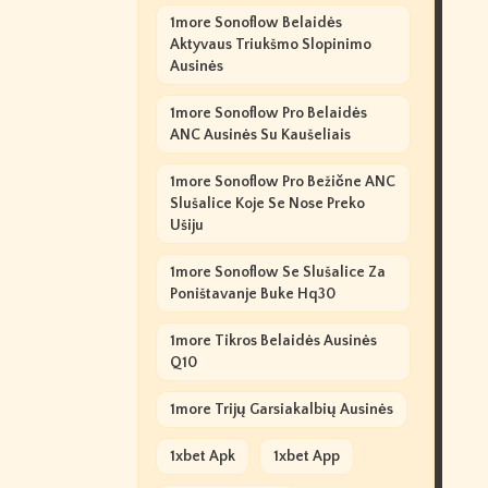
1more Sonoflow Belaidės
Aktyvaus Triukšmo Slopinimo
Ausinės
1more Sonoflow Pro Belaidės
ANC Ausinės Su Kaušeliais
1more Sonoflow Pro Bežične ANC
Slušalice Koje Se Nose Preko
Ušiju
1more Sonoflow Se Slušalice Za
Poništavanje Buke Hq30
1more Tikros Belaidės Ausinės
Q10
1more Trijų Garsiakalbių Ausinės
1xbet Apk
1xbet App