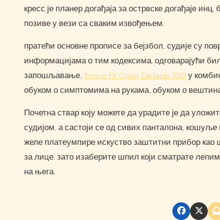
кресс је планер догађаја за острвске догађаје инц.
позиве у вези са сваким извођењем.
пратећи основне прописе за бејзбол, судије су по
информацијама о тим кодексима. одговарајући било
запошљавање,
1more Fit Open Earbuds S50
у комбин
обуком о симптомима на рукама, обуком о вештин
Почетна ствар коју можете да урадите је да уложит
судијом, а састоји се од сивих панталона, кошуље 
желе платеумпире искуство заштитни прибор као шт
за лице. зато изаберите шпил који сматрате лепим
на њега.