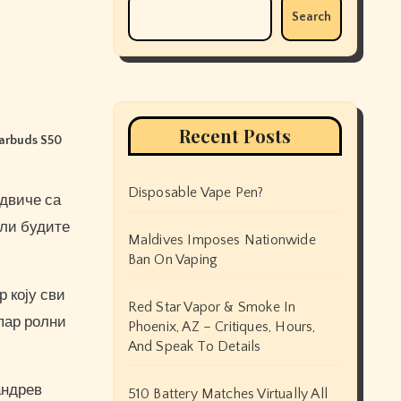
Search
Recent Posts
Earbuds S50
Disposable Vape Pen?
али будите
Maldives Imposes Nationwide
Ban On Vaping
р коју сви
Red Star Vapor & Smoke In
пар ролни
Phoenix, AZ – Critiques, Hours,
And Speak To Details
андрев
510 Battery Matches Virtually All