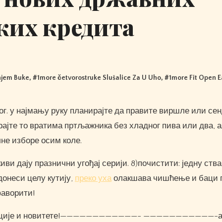
ких кредита
njem Buke
, #
1more četvorostruke Slušalice Za U Uho
, #
1more Fit Open 
рајте то вратима пртљажника без хладног пива или два, 
не изборе осим коле.
иви дају празнични угођај серији. 8)почистити: једну ства
донеси целу кутију,
преко уха
олакшава чишћење и баци 
фаворити!
декорације и новитете!————————————- ———————————-