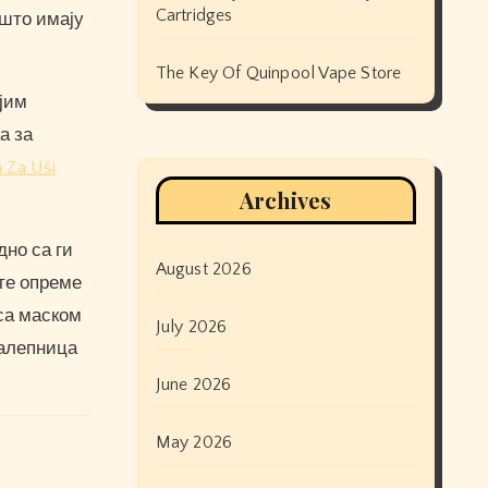
Cartridges
 што имају
The Key Of Quinpool Vape Store
ојим
а за
a Za Uši
Archives
дно са ги
August 2026
те опреме
 са маском
July 2026
налепница
June 2026
May 2026