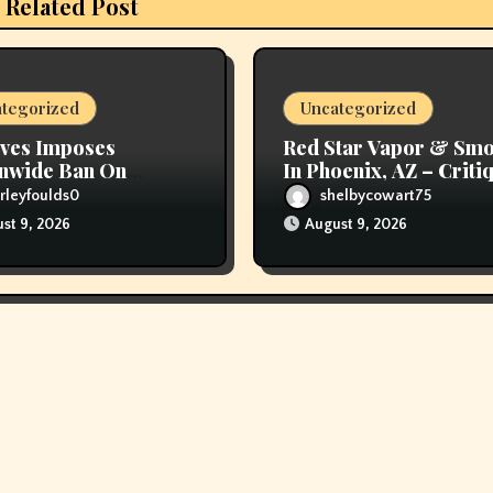
Related Post
tegorized
Uncategorized
ves Imposes
Red Star Vapor & Sm
nwide Ban On
In Phoenix, AZ – Criti
ng
Hours, And Speak To
rleyfoulds0
shelbycowart75
Details
st 9, 2026
August 9, 2026